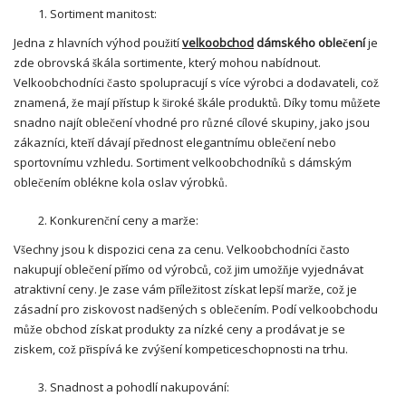
Sortiment manitost:
Jedna z hlavních výhod použití
velkoobchod
dámského oblečení
je
zde obrovská škála sortimente, který mohou nabídnout.
Velkoobchodníci často spolupracují s více výrobci a dodavateli, což
znamená, že mají přístup k široké škále produktů. Díky tomu můžete
snadno najít oblečení vhodné pro různé cílové skupiny, jako jsou
zákazníci, kteří dávají přednost elegantnímu oblečení nebo
sportovnímu vzhledu. Sortiment velkoobchodníků s dámským
oblečením oblékne kola oslav výrobků.
Konkurenční ceny a marže:
Všechny jsou k dispozici cena za cenu. Velkoobchodníci často
nakupují oblečení přímo od výrobců, což jim umožňje vyjednávat
atraktivní ceny. Je zase vám příležitost získat lepší marže, což je
zásadní pro ziskovost nadšených s oblečením. Podí velkoobchodu
může obchod získat produkty za nízké ceny a prodávat je se
ziskem, což přispívá ke zvýšení kompeticeschopnosti na trhu.
Snadnost a pohodlí nakupování: