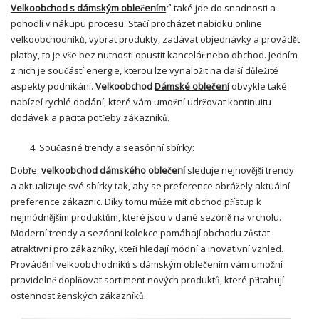
Velkoobchod s dámským oblečením
také jde do snadnosti a
pohodlí v nákupu procesu. Stačí procházet nabídku online
velkoobchodníků, vybrat produkty, zadávat objednávky a provádět
platby, to je vše bez nutnosti opustit kancelář nebo obchod. Jedním
z nich je součástí energie, kterou lze vynaložit na další důležité
aspekty podnikání.
Velkoobchod
Dámské oblečení
obvykle také
nabízeí rychlé dodání, které vám umožní udržovat kontinuitu
dodávek a pacita potřeby zákazníků.
Současné trendy a seasónní sbírky:
Dobře.
velkoobchod dámského oblečení
sleduje nejnovější trendy
a aktualizuje své sbírky tak, aby se preference obrážely aktuální
preference zákaznic. Díky tomu může mít obchod přístup k
nejmódnějším produktům, které jsou v dané sezóně na vrcholu.
Moderní trendy a sezónní kolekce pomáhají obchodu zůstat
atraktivní pro zákazníky, kteří hledají módní a inovativní vzhled.
Provádění velkoobchodníků s dámským oblečením vám umožní
pravidelně doplňovat sortiment nových produktů, které přitahují
ostennost ženských zákazníků.