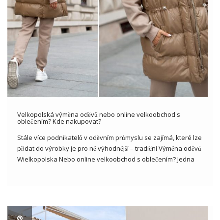
Velkopolská výměna oděvů nebo online velkoobchod s
oblečením? Kde nakupovat?
Stále více podnikatelů v oděvním průmyslu se zajímá, které lze
přidat do výrobky je pro ně výhodnější – tradiční Výměna oděvů
Wielkopolska Nebo online velkoobchod s oblečením? Jedna
cesta o takových jako mají své výhody, ale v mnoha lidí zjišťje,
že výběr online velkoobchodníka přináší […]