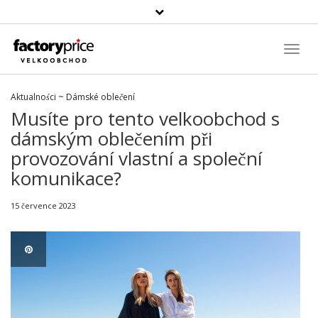
Vyhledávání
Toggl
Navig
Aktualności
~
Dámské oblečení
Musíte pro tento velkoobchod s
dámským oblečením při
provozování vlastní a společní
komunikace?
15 července 2023