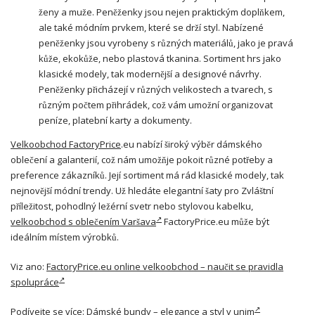
ženy a muže. Peněženky jsou nejen praktickým doplňkem,
ale také módním prvkem, které se drží styl. Nabízené
peněženky jsou vyrobeny s různých materiálů, jako je pravá
kůže, ekokůže, nebo plastová tkanina. Sortiment hrs jako
klasické modely, tak modernější a designové návrhy.
Peněženky přicházejí v různých velikostech a tvarech, s
různým počtem přihrádek, což vám umožní organizovat
peníze, platební karty a dokumenty.
Velkoobchod FactoryPrice
.eu nabízí široký výběr dámského
oblečení a galanterií, což nám umožňje pokoit různé potřeby a
preference zákazníků. Její sortiment má rád klasické modely, tak
nejnovější módní trendy. Už hledáte elegantní šaty pro Zvláštní
příležitost, pohodlný ležérní svetr nebo stylovou kabelku,
velkoobchod s oblečením Varšava
FactoryPrice.eu může být
ideálním místem výrobků.
Viz ano:
FactoryPrice.eu online velkoobchod – naučit se pravidla
spolupráce
Podívejte se více:
Dámské bundy – elegance a styl v unim