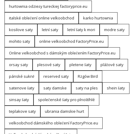
hurtownia odzieży tureckiej factoryprice.eu
italské oblečení online velkoobchod
karko hurtownia
kosilove saty
letní saty
letní šaty k mori
modre saty
mohito saty
online velkoobchod FactoryPrice.eu
Online velkoobchod s dámským oblečením FactoryPrice.eu
orsay saty
plesové saty
pletene šaty
plážové saty
pánské sukně
reserved saty
Rzgów Bird
satenove šaty
saty damske
saty na ples
shein šaty
sinsay šaty
společenské šaty pro plnoštíhlé
teplakove saty
ubrania damskie hurt
velkoobchod dámského oblečení FactoryPrice.eu