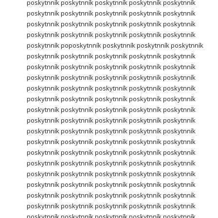
poskytnník poskytnník poskytnník poskytnník poskytnník
poskytnník poskytnník poskytnník poskytnník poskytnník
poskytnník poskytnník poskytnník poskytnník poskytnník
poskytnník poskytnník poskytnník poskytnník poskytnník
poskytnník poposkytnník poskytnník poskytnník poskytnník
poskytnník poskytnník poskytnník poskytnník poskytnník
poskytnník poskytnník poskytnník poskytnník poskytnník
poskytnník poskytnník poskytnník poskytnník poskytnník
poskytnník poskytnník poskytnník poskytnník poskytnník
poskytnník poskytnník poskytnník poskytnník poskytnník
poskytnník poskytnník poskytnník poskytnník poskytnník
poskytnník poskytnník poskytnník poskytnník poskytnník
poskytnník poskytnník poskytnník poskytnník poskytnník
poskytnník poskytnník poskytnník poskytnník poskytnník
poskytnník poskytnník poskytnník poskytnník poskytnník
poskytnník poskytnník poskytnník poskytnník poskytnník
poskytnník poskytnník poskytnník poskytnník poskytnník
poskytnník poskytnník poskytnník poskytnník poskytnník
poskytnník poskytnník poskytnník poskytnník poskytnník
poskytnník poskytnník poskytnník poskytnník poskytnník
poskytnník poskytnník poskytnník poskytnník poskytnník