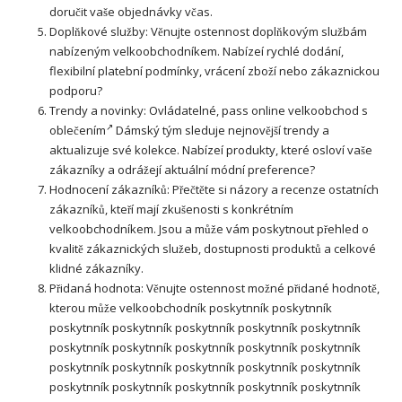
doručit vaše objednávky včas.
Doplňkové služby: Věnujte ostennost doplňkovým službám
nabízeným velkoobchodníkem. Nabízeí rychlé dodání,
flexibilní platební podmínky, vrácení zboží nebo zákaznickou
podporu?
Trendy a
novinky
: Ovládatelné, pass
online velkoobchod s
oblečením
Dámský tým sleduje nejnovější trendy a
aktualizuje své kolekce. Nabízeí produkty, které osloví vaše
zákazníky a odrážejí aktuální módní preference?
Hodnocení zákazníků: Přečtěte si názory a recenze ostatních
zákazníků, kteří mají zkušenosti s konkrétním
velkoobchodníkem. Jsou a může vám poskytnout přehled o
kvalitě zákaznických služeb, dostupnosti produktů a celkové
klidné zákazníky.
Přidaná hodnota: Věnujte ostennost možné přidané hodnotě,
kterou může velkoobchodník poskytnník poskytnník
poskytnník poskytnník poskytnník poskytnník poskytnník
poskytnník poskytnník poskytnník poskytnník poskytnník
poskytnník poskytnník poskytnník poskytnník poskytnník
poskytnník poskytnník poskytnník poskytnník poskytnník