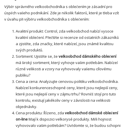
Výběr správného velkoobchodníka s oblečením je zásadní pro
úspěch vašeho podnikání. Zde je několik faktorů, které je třeba vzít
v úvahu při výběru velkoobchodníka s oblečením:
Avalitní produkt: Control, zda velkoobchod nabízí vysoce
kvalitní oblečení. Přečtěte si recenze od ostatních zákazníků
a zjistěte, zda značky, které nabízeí, jsou známé kvalitou
svých produktů.
Sortiment: Ujistěte se, že
velkoobchod dámského oblečení
má široký sortiment, který vyhovje vašim potřebám. Nabízeí
různé velikosti a vzory na vyhovovaly vašemu cílovému
publiku?
Cena a cena: Analyzujte cenovou politiku velkoobchodníka.
Nabízeí konkurenceschopné ceny, které jsou nejlepší ceny,
které jsou nejlepší ceny v zájmu trhu? Rovněž stojí pro tuto
kontrolu, existují jakékoliv ceny v závislosti na velikosti
objednávky.
Cena produktu: Řízeno, zda
velkoobchod dámské oblečení
on-line
Mají k dispozici velkorysé produkty. Měli hojnost
vyhovovalo vašim potřebám? Uvědomte si, že budou schopni