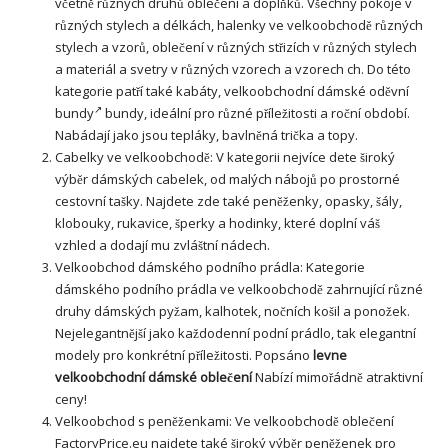
včetně různých druhů oblečení a doplňků. Všechny pokoje v
různých stylech a délkách, halenky ve velkoobchodě různých
stylech a vzorů, oblečení v různých střizích v různých stylech
a materiál a svetry v různých vzorech a vzorech ch. Do této
kategorie patří také kabáty,
velkoobchodní dámské oděvní
bundy
bundy, ideální pro různé příležitosti a roční období.
Nabádají jako jsou tepláky, bavlněná trička a topy.
Cabelky ve velkoobchodě: V kategorii nejvíce dete široký
výběr dámských cabelek, od malých nábojů po prostorné
cestovní tašky. Najdete zde také peněženky, opasky, šály,
klobouky, rukavice, šperky a hodinky, které doplní váš
vzhled a dodají mu zvláštní nádech.
Velkoobchod dámského podního prádla: Kategorie
dámského podního prádla ve velkoobchodě zahrnující různé
druhy dámských pyžam, kalhotek, nočních košil a ponožek.
Nejelegantnější jako každodenní podní prádlo, tak elegantní
modely pro konkrétní příležitosti. Popsáno
levne
velkoobchodní dámské oblečení
Nabízí mimořádně atraktivní
ceny!
Velkoobchod s peněženkami: Ve velkoobchodě oblečení
FactoryPrice.eu najdete také široký výběr peněženek pro