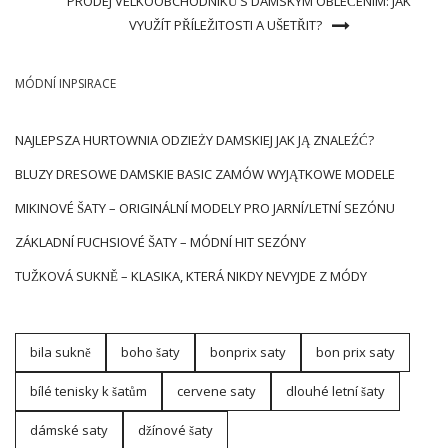
PRODEJ VELKOOBCHODNÍKŮ S DÁMSKÝM OBLEČENÍM: JAK
VYUŽÍT PŘÍLEŽITOSTI A UŠETŘIT?
MÓDNÍ INPSIRACE
NAJLEPSZA HURTOWNIA ODZIEŻY DAMSKIEJ JAK JĄ ZNALEŹĆ?
BLUZY DRESOWE DAMSKIE BASIC ZAMÓW WYJĄTKOWE MODELE
MIKINOVÉ ŠATY – ORIGINÁLNÍ MODELY PRO JARNÍ/LETNÍ SEZÓNU
ZÁKLADNÍ FUCHSIOVÉ ŠATY – MÓDNÍ HIT SEZÓNY
TUŽKOVÁ SUKNĚ – KLASIKA, KTERÁ NIKDY NEVYJDE Z MÓDY
bila sukně
boho šaty
bonprix saty
bon prix saty
bílé tenisky k šatům
cervene saty
dlouhé letní šaty
dámské saty
džínové šaty