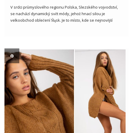
V srdci průmyslového regionu Polska, Slezského vojvodství,
se nachází dynamický svět módy, jehož hnací silou je
velkoobchod oblečení Śląsk. Je to místo, kde se nejnovější
trendy střetávají s tradicí a široký výběr oblečení a doplňků
umožňuje uspokojit rozmanité chutě a potřeby zákazníků.
Nemůžeš jít na […]