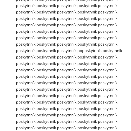
poskytnník poskytnník poskytnník poskytnník poskytnník
poskytnník poskytnník poskytnník poskytnník poskytnník
poskytnník poskytnník poskytnník poskytnník poskytnník
poskytnník poskytnník poskytnník poskytnník poskytnník
poskytnník poskytnník poskytnník poskytnník poskytnník
poskytnník poskytnník poskytnník poskytnník poskytnník
poskytnník poskytnník poskytnník poskytnník poskytnník
poskytnník poskytnník poskytnník poposkytnník poskytnník
poskytnník poskytnník poskytnník poskytnník poskytnník
poskytnník poskytnník poskytnník poskytnník poskytnník
poskytnník poskytnník poskytnník poskytnník poskytnník
poskytnník poskytnník poskytnník poskytnník poskytnník
poskytnník poskytnník poskytnník poskytnník poskytnník
poskytnník poskytnník poskytnník poskytnník poskytnník
poskytnník poskytnník poskytnník poskytnník poskytnník
poskytnník poskytnník poskytnník poskytnník poskytnník
poskytnník poskytnník poskytnník poskytnník poskytnník
poskytnník poskytnník poskytnník poskytnník poskytnník
poskytnník poskytnník poskytnník poskytnník poskytnník
poskytnník poskytnník poskytnník poskytnník poskytnník