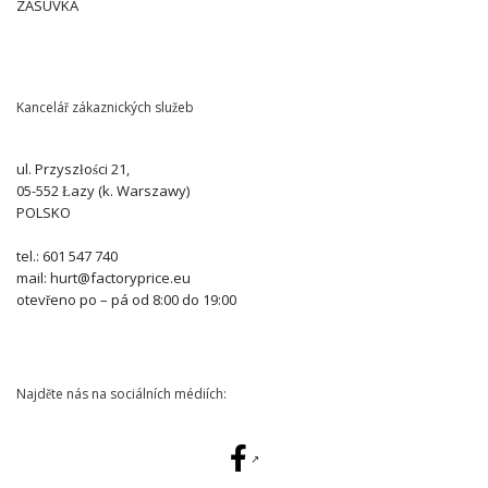
ZÁSUVKA
Kancelář zákaznických služeb
ul. Przyszłości 21,
05-552 Łazy (k. Warszawy)
POLSKO
tel.: 601 547 740
mail: hurt@factoryprice.eu
otevřeno po – pá od 8:00 do 19:00
Najděte nás na sociálních médiích: