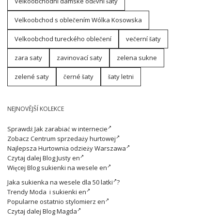
Velkoobchodní dámské oděvní šaty
Velkoobchod s oblečením Wólka Kosowska
Velkoobchod tureckého oblečení
večerní šaty
zara saty
zavinovací saty
zelena sukne
zelené saty
černé šaty
šaty letni
NEJNOVĚJŠÍ KOLEKCE
Sprawdź
Jak zarabiać w internecie
Zobacz
Centrum sprzedaży hurtowej
Najlepsza
Hurtownia odzieży Warszawa
Czytaj dalej
Blog Justy en
Więcej
Blog sukienki na wesele en
Jaka
sukienka na wesele dla 50 latki
?
Trendy
Moda i sukienki en
Popularne ostatnio
stylomierz en
Czytaj dalej
Blog Magda