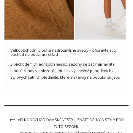
Velkoobchodní dlouhé nadrozměrné svetry – připravte svůj
obchod na podzimní chlad
S příchodem chladnějších měsíců sezóny se začínají měnit i
módní trendy v oblečení. Jedním z výjimečně pohodlných a
stylových šatních předmětů, které získávají na popularitě, jsou
velkoobchodní dlouhé nadrozměrné světry. Tyto volné,
objemné svetry poskytují nejen teplo a pohodlí, ale také
představují jedinečný vzhled, který […]
VELKOOBCHOD DÁMSKÉ VESTY – ZNÁTE DÉLKY A STYLY PRO
TUTO SEZÓNU