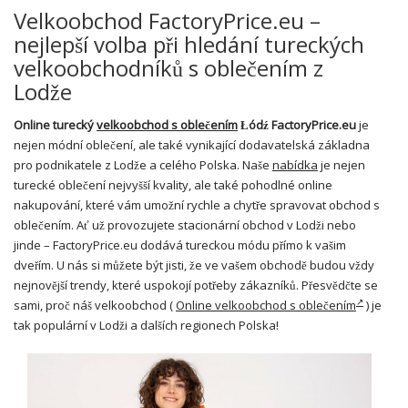
Velkoobchod FactoryPrice.eu –
nejlepší volba při hledání tureckých
velkoobchodníků s oblečením z
Lodže
Online turecký
velkoobchod s oblečením
Łódź FactoryPrice.eu
je
nejen módní oblečení, ale také vynikající dodavatelská základna
pro podnikatele z Lodže a celého Polska. Naše
nabídka
je nejen
turecké oblečení nejvyšší kvality, ale také pohodlné online
nakupování, které vám umožní rychle a chytře spravovat obchod s
oblečením. Ať už provozujete stacionární obchod v Lodži nebo
jinde – FactoryPrice.eu dodává tureckou módu přímo k vašim
dveřím. U nás si můžete být jisti, že ve vašem obchodě budou vždy
nejnovější trendy, které uspokojí potřeby zákazníků. Přesvědčte se
sami, proč náš velkoobchod (
Online velkoobchod s oblečením
)
je
tak populární v Lodži a dalších regionech Polska!