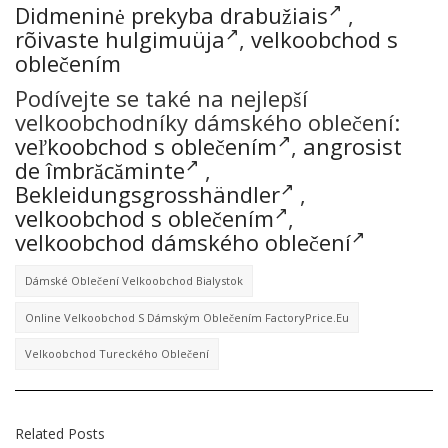
Didmeninė prekyba drabužiais
,
rõivaste hulgimuüja
,
velkoobchod s
oblečením
Podívejte se také na nejlepší
velkoobchodníky dámského oblečení:
veľkoobchod s oblečením
,
angrosist
de îmbrăcăminte
,
Bekleidungsgrosshändler
,
velkoobchod s oblečením
,
velkoobchod dámského oblečení
Dámské Oblečení Velkoobchod Bialystok
Online Velkoobchod S Dámským Oblečením FactoryPrice.eu
Velkoobchod Tureckého Oblečení
Related Posts