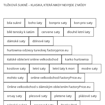
TUŽKOVÁ SUKNĚ – KLASIKA, KTERÁ NIKDY NEVYJDE Z MÓDY
bila sukně
boho šaty
bonprix saty
bon prix saty
bílé tenisky k šatům
cervene saty
dlouhé letní šaty
dámské saty
džínové šaty
hurtownia odzieży tureckiej factoryprice.eu
italské oblečení online velkoobchod
karko hurtownia
kosilove saty
letní saty
letní šaty k mori
modre saty
mohito saty
online velkoobchod FactoryPrice.eu
Online velkoobchod s dámským oblečením FactoryPrice.eu
orsay saty
plesové saty
pletene šaty
plážové saty
pánské sukně
reserved saty
Rzgów Bird