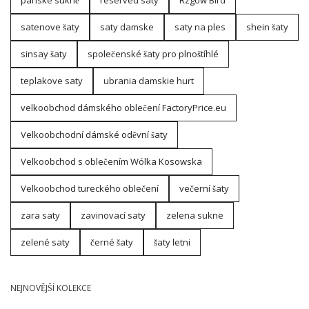
satenove šaty
saty damske
saty na ples
shein šaty
sinsay šaty
společenské šaty pro plnoštíhlé
teplakove saty
ubrania damskie hurt
velkoobchod dámského oblečení FactoryPrice.eu
Velkoobchodní dámské oděvní šaty
Velkoobchod s oblečením Wólka Kosowska
Velkoobchod tureckého oblečení
večerní šaty
zara saty
zavinovací saty
zelena sukne
zelené saty
černé šaty
šaty letni
NEJNOVĚJŠÍ KOLEKCE