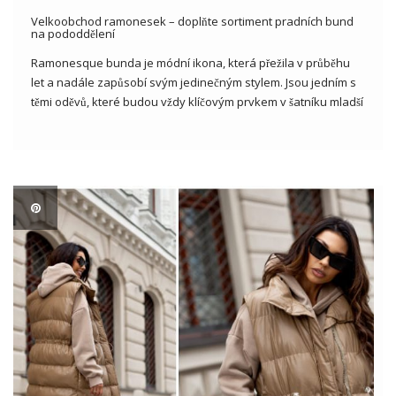
Velkoobchod ramonesek – doplňte sortiment pradních bund
na pododdělení
Ramonesque bunda je módní ikona, která přežila v průběhu
let a nadále zapůsobí svým jedinečným stylem. Jsou jedním s
těmi oděvů, které budou vždy klíčovým prvkem v šatníku mladší
i starší generace. Pokud jste majitelem a oblečením a hledáte
zdroj módní inspirace a různé styly […]