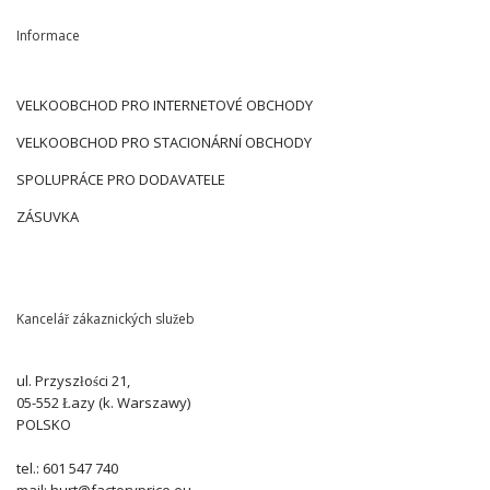
Informace
VELKOOBCHOD PRO INTERNETOVÉ OBCHODY
VELKOOBCHOD PRO STACIONÁRNÍ OBCHODY
SPOLUPRÁCE PRO DODAVATELE
ZÁSUVKA
Kancelář zákaznických služeb
ul. Przyszłości 21,
05-552 Łazy (k. Warszawy)
POLSKO
tel.: 601 547 740
mail: hurt@factoryprice.eu