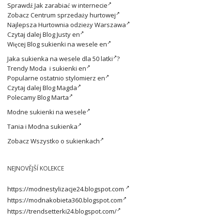
Sprawdź
Jak zarabiać w internecie
Zobacz
Centrum sprzedaży hurtowej
Najlepsza
Hurtownia odzieży Warszawa
Czytaj dalej
Blog Justy en
Więcej
Blog sukienki na wesele en
Jaka
sukienka na wesele dla 50 latki
?
Trendy
Moda i sukienki en
Popularne ostatnio
stylomierz en
Czytaj dalej
Blog Magda
Polecamy
Blog Marta
Modne
sukienki na wesele
Tania i
Modna sukienka
Zobacz
Wszystko o sukienkach
NEJNOVĚJŠÍ KOLEKCE
https://modnestylizacje24.blogspot.com
https://modnakobieta360.blogspot.com
https://trendsetterki24.blogspot.com/