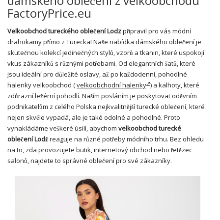
dámského oblečení z velkoobchodu
FactoryPrice.eu
Velkoobchod tureckého oblečení Lodz
připravil pro vás módní
drahokamy přímo z Turecka! Naše nabídka dámského oblečení je
skutečnou kolekcí jedinečných stylů, vzorů a tkanin, které uspokojí
vkus zákazníků s různými potřebami. Od elegantních šatů, které
jsou ideální pro důležité oslavy, až po každodenní, pohodlné
halenky velkoobchod (
velkoobchodní halenky
) a kalhoty, které
zdůrazní ležérní pohodlí. Naším posláním je poskytovat oděvním
podnikatelům z celého Polska nejkvalitnější turecké oblečení, které
nejen skvěle vypadá, ale je také odolné a pohodlné. Proto
vynakládáme veškeré úsilí, abychom
velkoobchod turecké
oblečení Lodž
reaguje na různé potřeby módního trhu. Bez ohledu
na to, zda provozujete butik, internetový obchod nebo řetězec
salonů, najdete to správné oblečení pro své zákazníky.