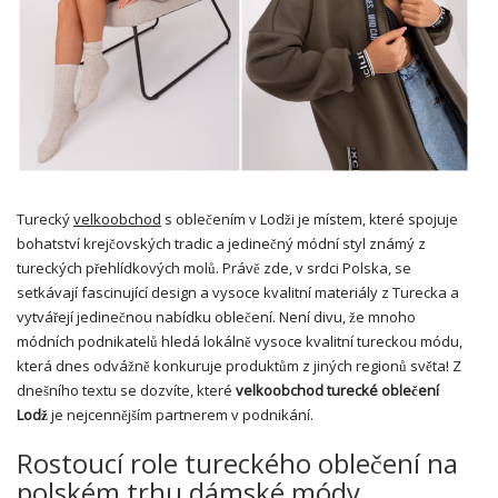
Turecký
velkoobchod
s oblečením v Lodži je místem, které spojuje
bohatství krejčovských tradic a jedinečný módní styl známý z
tureckých přehlídkových molů. Právě zde, v srdci Polska, se
setkávají fascinující design a vysoce kvalitní materiály z Turecka a
vytvářejí jedinečnou nabídku oblečení. Není divu, že mnoho
módních podnikatelů hledá lokálně vysoce kvalitní tureckou módu,
která dnes odvážně konkuruje produktům z jiných regionů světa! Z
dnešního textu se dozvíte, které
velkoobchod turecké oblečení
Lodž
je nejcennějším partnerem v podnikání.
Rostoucí role tureckého oblečení na
polském trhu dámské módy