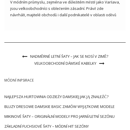
V módním průmyslu, zejména ve důležitém městě jako Varšava,
jsou velkoobchodníci s oblečením zásadní. Právě zde
návrháři, majitelé obchodů i další podnikatelé v oblasti oděvů
hledají oblečení, které uspokojí potřeby jejich zákazníků a
umožní jim rozvíjet jejich podnikání. Pokud potřebujete
velkoobchodní šaty Varšava, pak z […]
NADMĚRNÉ LETNÍ ŠATY – JAK SE NOSÍ V ZIMĚ?
VELKOOBCHODNÍ DÁMSKÉ KABELKY
MÓDNÍ INPSIRACE
NAJLEPSZA HURTOWNIA ODZIEŻY DAMSKIEJ JAK JĄ ZNALEŹĆ?
BLUZY DRESOWE DAMSKIE BASIC ZAMÓW WYJĄTKOWE MODELE
MIKINOVÉ ŠATY – ORIGINÁLNÍ MODELY PRO JARNÍ/LETNÍ SEZÓNU
ZÁKLADNÍ FUCHSIOVÉ ŠATY – MÓDNÍ HIT SEZÓNY