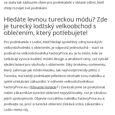
se stala tak žádoucím cílem pro podnikatele v oblasti oděvů, kteří
chtějí rozvíjet své podnikání.
Hledáte levnou tureckou módu? Zde
je turecký lodžský velkoobchod s
oblečením, který potřebujete!
Pro podnikatele z Lodže, kteří hledají spolehlivý zdroj tureckých
velkoobchodníků s oblečením, je odpověď jednoduchá – stačí se
podívat na velkoobchodníka FactoryPrice.eu. Je to místo, kde se
setkávají vysoce kvalitní, módní design a atraktivní ceny, což vytváří
ideální řešení pro obchody s oblečením. Díky širokému sortimentu,
který zahrnuje jak módní klasiku, tak nejnovější trendy přímo z
Turecka, má každý podnikatel příležitost obohatit svou nabídku a
splnit očekávání zákazníků. V oděvním velkoobchodníkovi
FactoryPrice.eu (
Rõivaste Hulgiük
)
Zavázali jsme se poskytovat
našim zákazníkům turecké oblečení nejvyšší kvality, což je zárukou
jejich spokojenosti. Objevte rozsáhlou nabídku FactoryPrice.eu a
podívejte se, proč si turecké oblečení získává srdce zákazníků v
Lodži i mimo něj.