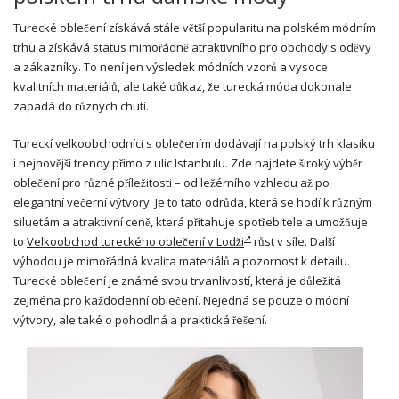
Turecké oblečení získává stále větší popularitu na polském módním
trhu a získává status mimořádně atraktivního pro obchody s oděvy
a zákazníky. To není jen výsledek módních vzorů a vysoce
kvalitních materiálů, ale také důkaz, že turecká móda dokonale
zapadá do různých chutí.
Tureckí velkoobchodníci s oblečením dodávají na polský trh klasiku
i nejnovější trendy přímo z ulic Istanbulu. Zde najdete široký výběr
oblečení pro různé příležitosti – od ležérního vzhledu až po
elegantní večerní výtvory. Je to tato odrůda, která se hodí k různým
siluetám a atraktivní ceně, která přitahuje spotřebitele a umožňuje
to
Velkoobchod tureckého oblečení v Lodži
růst v síle. Další
výhodou je mimořádná kvalita materiálů a pozornost k detailu.
Turecké oblečení je známé svou trvanlivostí, která je důležitá
zejména pro každodenní oblečení. Nejedná se pouze o módní
výtvory, ale také o pohodlná a praktická řešení.