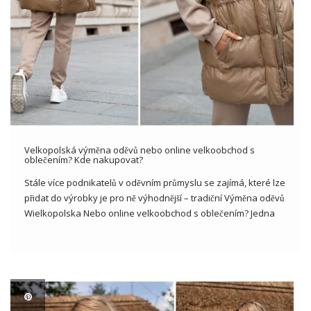
Velkopolská výměna oděvů nebo online velkoobchod s
oblečením? Kde nakupovat?
Stále více podnikatelů v oděvním průmyslu se zajímá, které lze
přidat do výrobky je pro ně výhodnější – tradiční Výměna oděvů
Wielkopolska Nebo online velkoobchod s oblečením? Jedna
cesta o takových jako mají své výhody, ale v mnoha lidí zjišťje,
že výběr online velkoobchodníka přináší […]