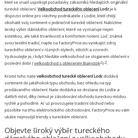
kteří se snaží uspokojit požadavky zákazníků hledajících originální
turecké oblečení.
Velkoobchod tureckého oblečení
Lodz
je k
dispozici online pro všechny podnikatele z Lodže, kteří chtějí
obohatit svůj sortiment o jedinečné turecké oblečení. Nabízíme
široký výběr dámského oblečení, které se vyznačuje nejen
estetikou, ale také trvanlivostí a komfortem nošení. Loď, známá
svou textilní tradicí, najde na FactoryPrice.eu vynikající zdroj
tureckého oblečení v různých stylech, střizích a vzorech.
Vyzkoušejte je, i když hledáte velkoobchod se sloganem oblečení v
poslední době (
velkoobchod s oblečením Białystok
)
.
Kromě toho naše
velkoobchod turecké oblečení Lodž
dodává
sortiment do jakéhokoli typu obchodu, bez ohledu na typ
prodávaného oblečení. Naše dodávka se dostane do Lodže a
dalších měst, díky čemuž je zásobování obchodu tureckou módou
rychlé a pohodlné. Ať už provozujete tradiční obchod nebo
působíte na trhu elektronického obchodování, FactoryPrice.eu vám
ukáže nejnovější trendy v tureckém oblečení.
Objevte široký výběr tureckého