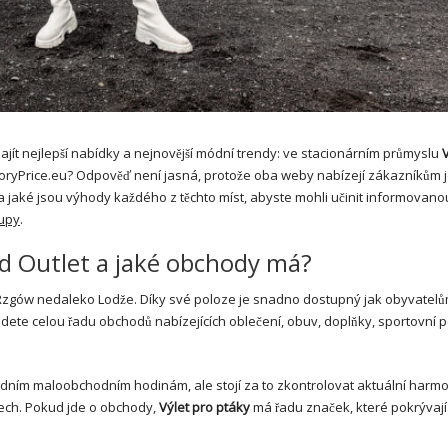
ít nejlepší nabídky a nejnovější módní trendy: ve stacionárním průmyslu
V
oryPrice.eu? Odpověď není jasná, protože oba weby nabízejí zákazníkům 
e a jaké jsou výhody každého z těchto míst, abyste mohli učinit informovano
upy
.
rd Outlet a jaké obchody má?
 Rzgów nedaleko Lodže. Díky své poloze je snadno dostupný jak obyvatelů
dete celou řadu obchodů nabízejících oblečení, obuv, doplňky, sportovní p
dním maloobchodním hodinám, ale stojí za to zkontrolovat aktuální har
tech. Pokud jde o obchody,
Výlet pro ptáky
má řadu značek, které pokrývají