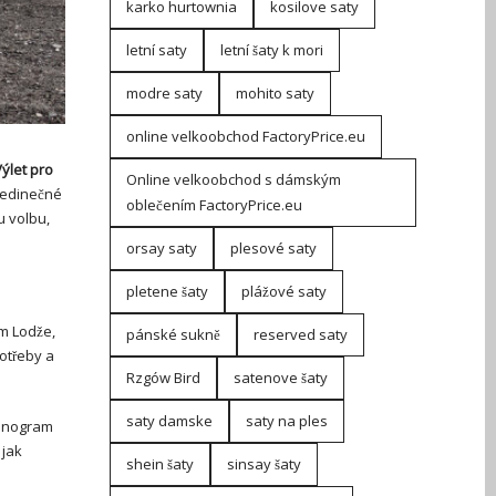
karko hurtownia
kosilove saty
letní saty
letní šaty k mori
modre saty
mohito saty
online velkoobchod FactoryPrice.eu
ýlet pro
Online velkoobchod s dámským
jedinečné
oblečením FactoryPrice.eu
u volbu,
orsay saty
plesové saty
pletene šaty
plážové saty
m Lodže,
pánské sukně
reserved saty
otřeby a
Rzgów Bird
satenove šaty
saty damske
saty na ples
monogram
 jak
shein šaty
sinsay šaty