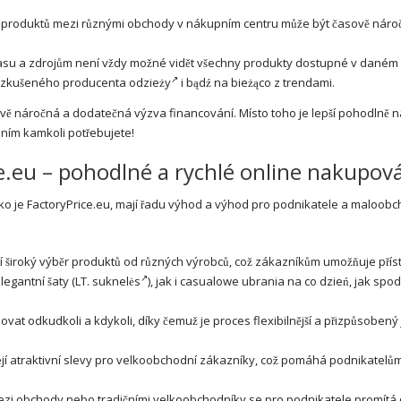
 produktů mezi různými obchody v nákupním centru může být časově náro
u a zdrojům není vždy možné vidět všechny produkty dostupné v daném
d zkušeného
producenta odzieży
i bądź na bieżąco z trendami.
sově náročná a dodatečná výzva financování. Místo toho je lepší pohodlně
ním kamkoli potřebujete!
e.eu – pohodlné a rychlé online nakupová
o je FactoryPrice.eu, mají řadu výhod a výhod pro podnikatele a maloobc
í široký výběr produktů od různých výrobců, což zákazníkům umožňuje přís
elegantní
šaty
(LT.
suknelės
), jak i casualowe ubrania na co dzień, jak spo
at odkudkoli a kdykoli, díky čemuž je proces flexibilnější a přizpůsobený 
jí atraktivní slevy pro velkoobchodní zákazníky, což pomáhá podnikatelů
zi obchody nebo tradičními velkoobchodníky se pro podnikatele promítá