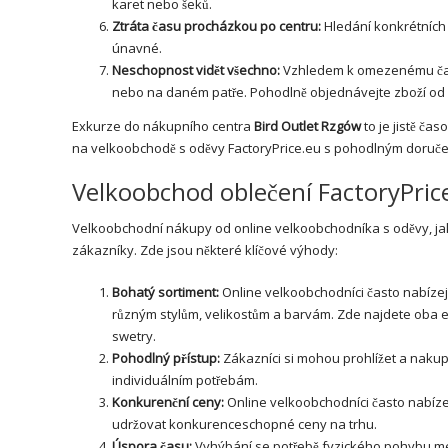
karet nebo šeků.
Ztráta času procházkou po centru:
Hledání konkrétních
únavné.
Neschopnost vidět všechno:
Vzhledem k omezenému čas
nebo na daném patře. Pohodlně objednávejte zboží o
Exkurze do nákupního centra
Bird Outlet Rzgów
to je jistě ča
na velkoobchodě s oděvy FactoryPrice.eu s pohodlným doruče
Velkoobchod oblečení FactoryPric
Velkoobchodní nákupy od online velkoobchodníka s oděvy, jak
zákazníky. Zde jsou některé klíčové výhody:
Bohatý sortiment:
Online velkoobchodníci často nabízej
různým stylům, velikostům a barvám. Zde najdete oba 
swetry.
Pohodlný přístup:
Zákazníci si mohou prohlížet a nakupov
individuálním potřebám.
Konkurenční ceny:
Online velkoobchodníci často nabíze
udržovat konkurenceschopné ceny na trhu.
Úspora času:
Vyhýbání se potřebě fyzického pohybu me