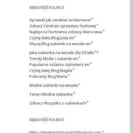
NEJNOVĚJŠÍ KOLEKCE
Sprawdź
Jak zarabiać w internecie
Zobacz
Centrum sprzedaży hurtowej
Najlepsza
Hurtownia odzieży Warszawa
Czytaj dalej
Blog Justy en
Więcej
Blog sukienki na wesele en
Jaka
sukienka na wesele dla 50 latki
?
Trendy
Moda i sukienki en
Popularne ostatnio
stylomierz en
Czytaj dalej
Blog Magda
Polecamy
Blog Marta
Modne
sukienki na wesele
Tania i
Modna sukienka
Zobacz
Wszystko o sukienkach
NEJNOVĚJŠÍ KOLEKCE
https://modnestylizacje24.blogspot.com