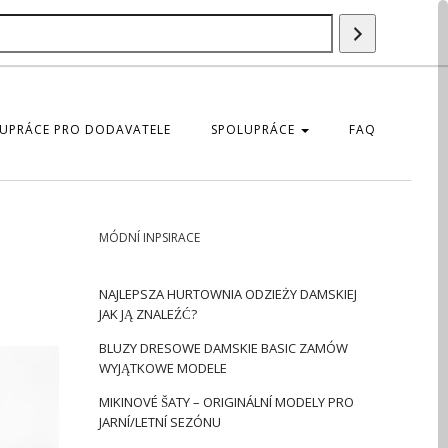
Vyhledáván
UPRÁCE PRO DODAVATELE
SPOLUPRÁCE
FAQ
MÓDNÍ INPSIRACE
NAJLEPSZA HURTOWNIA ODZIEŻY DAMSKIEJ
JAK JĄ ZNALEŹĆ?
BLUZY DRESOWE DAMSKIE BASIC ZAMÓW
WYJĄTKOWE MODELE
MIKINOVÉ ŠATY – ORIGINÁLNÍ MODELY PRO
JARNÍ/LETNÍ SEZÓNU