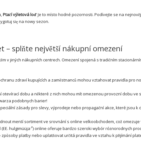
u,
Ptačí výletová loď
Je to místo hodné pozornosti. Podívejte se na nejnovějš
zygotuj się na nowy sezon.
t – splňte největší nákupní omezení
ěm v jiných nákupních centrech. Omezení spojená s tradičním stacionárn
ochranu zdraví kupujících a zaměstnanců mohou vztahovat pravidla pro no
í otevírací dobu a některé z nich mohou mít omezenou provozní dobu ve 
twarza podobnych barier!
ciální zásady pro slevy, výprodeje nebo propagační akce, které jsou k d
nout menší sortiment ve srovnání s online velkoobchodem, což omezuje 
d
(EE.
hulgimüüja
) online oferuje bardzo szeroki wybór różnorodnych pro
působy platby nebo uplatňovat určitá pravidla ve vztahu k přijímání plat