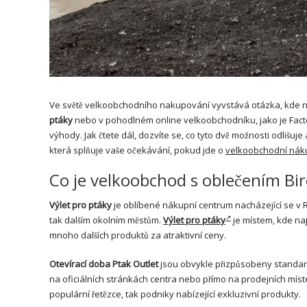
Ve světě velkoobchodního nakupování vyvstává otázka, kde naj
ptáky
nebo v pohodlném online velkoobchodníku, jako je Fact
výhody. Jak čtete dál, dozvíte se, co tyto dvě možnosti odlišuj
která splňuje vaše očekávání, pokud jde o
velkoobchodní nák
Co je velkoobchod s oblečením Bi
Výlet pro ptáky
je oblíbené nákupní centrum nacházející se v
tak dalším okolním městům.
Výlet pro ptáky
je místem, kde naj
mnoho dalších produktů za atraktivní ceny.
Otevírací doba Ptak Outlet
jsou obvykle přizpůsobeny standar
na oficiálních stránkách centra nebo přímo na prodejních mís
populární řetězce, tak podniky nabízející exkluzivní produkty.