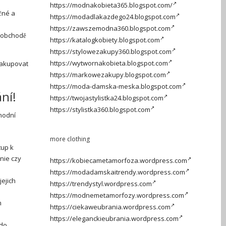
https://modnakobieta365.blogspot.com/
čné a
https://modadlakazdego24.blogspot.com
https://zawszemodna360.blogspot.com
 obchodě
https://katalogkobiety.blogspot.com
https://stylowezakupy360.blogspot.com
https://wytwornakobieta.blogspot.com
 nakupovat
https://markowezakupy.blogspot.com
https://moda-damska-meska.blogspot.com
ní!
https://twojastylistka24.blogspot.com
https://stylistka360.blogspot.com
hodní
more clothing
tup k
dnie czy
https://kobiecametamorfoza.wordpress.com
https://modadamskaitrendy.wordpress.com
jejich
https://trendystyl.wordpress.com
https://modnemetamorfozy.wordpress.com
m
https://ciekaweubrania.wordpress.com
https://eleganckieubrania.wordpress.com
 do