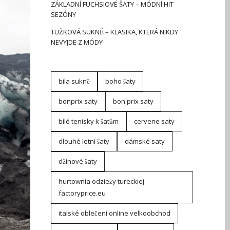
ZÁKLADNÍ FUCHSIOVÉ ŠATY – MÓDNÍ HIT
SEZÓNY
TUŽKOVÁ SUKNĚ – KLASIKA, KTERÁ NIKDY
NEVYJDE Z MÓDY
bila sukně
boho šaty
bonprix saty
bon prix saty
bílé tenisky k šatům
cervene saty
dlouhé letní šaty
dámské saty
džínové šaty
hurtownia odzieży tureckiej
factoryprice.eu
italské oblečení online velkoobchod