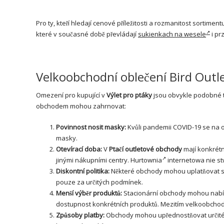
Pro ty, kteří hledají cenové příležitosti a rozmanitost sortiment
které v současné době převládají
sukienkach na wesele
i pr
Velkoobchodní oblečení Bird Outle
Omezení pro kupující v
Výlet pro ptáky
jsou obvykle podobné t
obchodem mohou zahrnovat:
Povinnost nosit masky:
Kvůli pandemii COVID-19 se na 
masky.
Otevírací doba:
V
Ptačí outletové obchody
mají konkrétn
jinými nákupními centry.
Hurtownia
internetowa nie s
Diskontní politika:
Některé obchody mohou uplatňovat spe
pouze za určitých podmínek.
Menší výběr produktů:
Stacionární obchody mohou nabíd
dostupnost konkrétních produktů. Mezitím
velkoobcho
Způsoby platby:
Obchody mohou upřednostňovat určité z