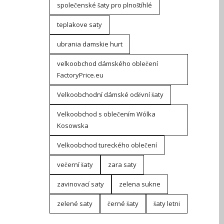
společenské šaty pro plnoštíhlé
teplakove saty
ubrania damskie hurt
velkoobchod dámského oblečení
FactoryPrice.eu
Velkoobchodní dámské oděvní šaty
Velkoobchod s oblečením Wólka
Kosowska
Velkoobchod tureckého oblečení
večerní šaty
zara saty
zavinovací saty
zelena sukne
zelené saty
černé šaty
šaty letni