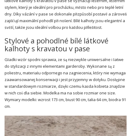
látkové kalhoty s kravatou v pase se vyznačují ležérním, ležérním
stylem, který je ideální pro procházku, město nebo pro teplé letní
dny. Díky vázání v pase se dokonale přizpůsobí postavě a zároveň
zajišťují maximální pohodlí při nošení. Bílé kalhoty jsou elegantní a
svěží, takže jsou ideální volbou pro každou příležitost.
Stylové a pohodlné bílé látkové
kalhoty s kravatou v pase
Gładki wzór spodni sprawia, że są niezwykle uniwersalne i łatwe
do stylizacji z innymi elementami garderoby. Wykonane są z
poliestru, materiału odpornego na zagniecenia, który nie wymaga
zaawansowanej konserwacji i jest przyjemny w dotyku. Dostępne
w standardowym rozmiarze, dzięki czemu każda kobieta znajdzie
w nich coś dla siebie. Modelka ma na sobie rozmiar one size.
Wymiary modelki: wzrost 173 cm, biust 90 cm, talia 64 cm, biodra 91
cm.