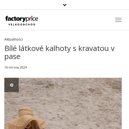
Vyhledávání
Toggl
Navig
Aktualności
Bílé látkové kalhoty s kravatou v
pase
16 června 2024