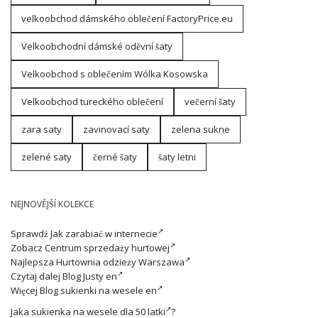
velkoobchod dámského oblečení FactoryPrice.eu
Velkoobchodní dámské oděvní šaty
Velkoobchod s oblečením Wólka Kosowska
Velkoobchod tureckého oblečení
večerní šaty
zara saty
zavinovací saty
zelena sukne
zelené saty
černé šaty
šaty letni
NEJNOVĚJŠÍ KOLEKCE
Sprawdź
Jak zarabiać w internecie
Zobacz
Centrum sprzedaży hurtowej
Najlepsza
Hurtownia odzieży Warszawa
Czytaj dalej
Blog Justy en
Więcej
Blog sukienki na wesele en
Jaka
sukienka na wesele dla 50 latki
?