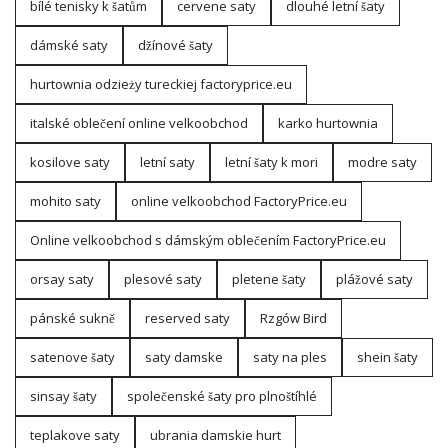
bílé tenisky k šatům
cervene saty
dlouhé letní šaty
dámské saty
džínové šaty
hurtownia odzieży tureckiej factoryprice.eu
italské oblečení online velkoobchod
karko hurtownia
kosilove saty
letní saty
letní šaty k mori
modre saty
mohito saty
online velkoobchod FactoryPrice.eu
Online velkoobchod s dámským oblečením FactoryPrice.eu
orsay saty
plesové saty
pletene šaty
plážové saty
pánské sukně
reserved saty
Rzgów Bird
satenove šaty
saty damske
saty na ples
shein šaty
sinsay šaty
společenské šaty pro plnoštíhlé
teplakove saty
ubrania damskie hurt