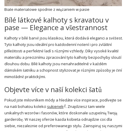
Białe materiałowe spodnie z wiązaniem w pasie
Bílé látkové kalhoty s kravatou v
pase — Elegance a všestrannost
Kalhoty v bílé barvě jsou klasikou, která dodává eleganci a svěžest.
Tyto kalhoty jsou ideální pro každodenní nošení i pro zvláštní
příležitosti a perfektně ladí s různými vzhledy. Díky vysoké kvalitě
materiálu a preciznímu zpracování tyto kalhoty bezpochyby slouží
dlouhou dobu. Bílé kalhoty jsou nenahraditelné v každém
dámském šatníku a schopnost stylizovat je různými způsoby je činí
mimořádně praktickými.
Objevte více v naší kolekci šatů
Pokud jste milovníkem módy a hledáte více inspirace, podívejte se
na naši bohatou kolekci
sukienek
. Znajdziesz tam wiele
unikalnych wzorów i fasonów, które doskonale uzupełnią Twoją
garderobę. W naszej ofercie każda kobieta odnajdzie coś dla
siebie, niezależnie od preferowanego stylu. Zainspiruj się naszymi