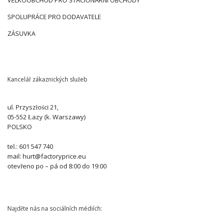
SPOLUPRÁCE PRO DODAVATELE
ZÁSUVKA
Kancelář zákaznických služeb
ul. Przyszłości 21,
05-552 Łazy (k. Warszawy)
POLSKO
tel.: 601 547 740
mail: hurt@factoryprice.eu
otevřeno po – pá od 8:00 do 19:00
Najděte nás na sociálních médiích: