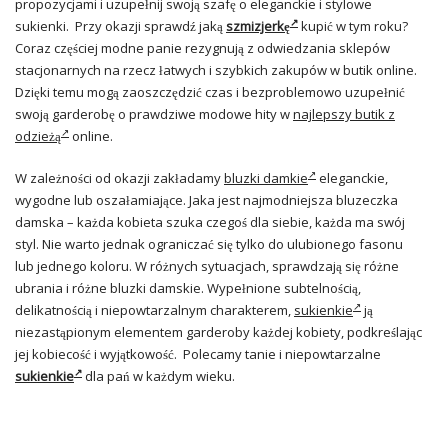
propozycjami i uzupełnij swoją szafę o eleganckie i stylowe
sukienki. Przy okazji sprawdź jaką
szmizjerkę
kupić w tym roku?
Coraz częściej modne panie rezygnują z odwiedzania sklepów
stacjonarnych na rzecz łatwych i szybkich zakupów w butik online.
Dzięki temu mogą zaoszczędzić czas i bezproblemowo uzupełnić
swoją garderobę o prawdziwe modowe hity w
najlepszy butik z
odzieżą
online.
W zależności od okazji zakładamy
bluzki damkie
eleganckie,
wygodne lub oszałamiające. Jaka jest najmodniejsza bluzeczka
damska – każda kobieta szuka czegoś dla siebie, każda ma swój
styl. Nie warto jednak ograniczać się tylko do ulubionego fasonu
lub jednego koloru. W różnych sytuacjach, sprawdzają się różne
ubrania i różne bluzki damskie. Wypełnione subtelnością,
delikatnością i niepowtarzalnym charakterem,
sukienkie
ją
niezastąpionym elementem garderoby każdej kobiety, podkreślając
jej kobiecość i wyjątkowość. Polecamy tanie i niepowtarzalne
sukienkie
dla pań w każdym wieku.