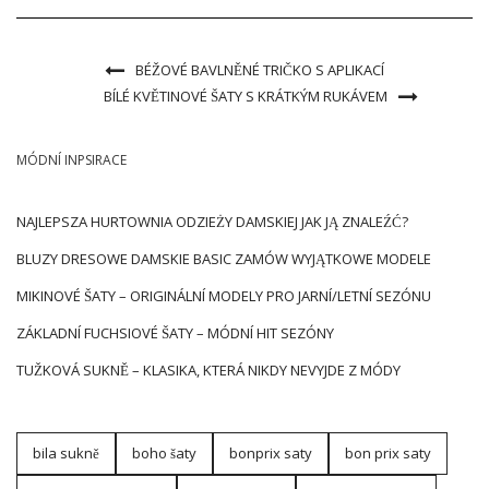
BÉŽOVÉ BAVLNĚNÉ TRIČKO S APLIKACÍ
BÍLÉ KVĚTINOVÉ ŠATY S KRÁTKÝM RUKÁVEM
MÓDNÍ INPSIRACE
NAJLEPSZA HURTOWNIA ODZIEŻY DAMSKIEJ JAK JĄ ZNALEŹĆ?
BLUZY DRESOWE DAMSKIE BASIC ZAMÓW WYJĄTKOWE MODELE
MIKINOVÉ ŠATY – ORIGINÁLNÍ MODELY PRO JARNÍ/LETNÍ SEZÓNU
ZÁKLADNÍ FUCHSIOVÉ ŠATY – MÓDNÍ HIT SEZÓNY
TUŽKOVÁ SUKNĚ – KLASIKA, KTERÁ NIKDY NEVYJDE Z MÓDY
bila sukně
boho šaty
bonprix saty
bon prix saty