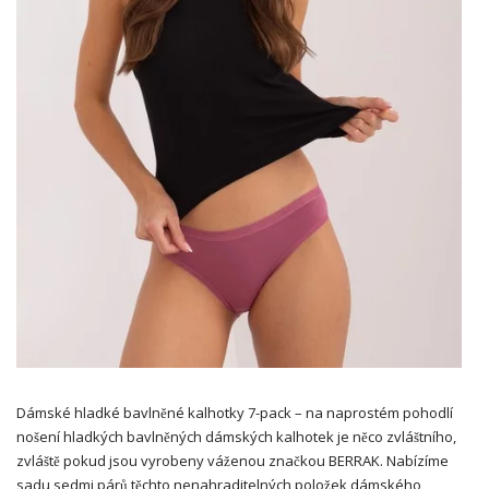
Dámské hladké bavlněné kalhotky 7-pack – na naprostém pohodlí
nošení hladkých bavlněných dámských kalhotek je něco zvláštního,
zvláště pokud jsou vyrobeny váženou značkou BERRAK. Nabízíme
sadu sedmi párů těchto nenahraditelných položek dámského