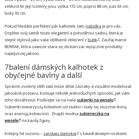
velikost M. Její rozměry jsou: výška 172 cm, poprsí 88 cm, pas 63 cm,
boky 92 cm.
Pokud hledáte perfektní pár kalhotek, tato
nabídka
je pro vás.
Doplňte svůj šatník touto elegantní a pohodlnou sadou, která je
stejně stylová jako vaše oblíbené oblečení z
butik
. Zaufaj marce
BERRAK, która zawsze stara się dostarczać wyłącznie produkty
najwyższej jakości.
7balení dámských kalhotek z
obyčejné bavlny a další
Správně zvolený střih šatů může dělat zázraky a vizuálně modelovat
jakoukoli postavu. Existuje několik jednoduchých způsobů, jak vám
toho dosáhnout. Podívejte se na naše
sukienki na weselu
.
Sukienki towarzyszą kobietom od stuleci i stały się słusznie ikoną
oraz esencją kobiecości. Znajdź modna
sukieneczka na
wesele
na każdą figurę.
Kolejny hit sezonu –
sandału damskie
z kwadratowym noskiem.