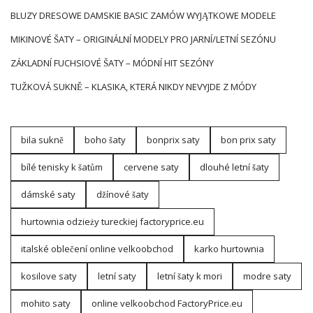
BLUZY DRESOWE DAMSKIE BASIC ZAMÓW WYJĄTKOWE MODELE
MIKINOVÉ ŠATY – ORIGINÁLNÍ MODELY PRO JARNÍ/LETNÍ SEZÓNU
ZÁKLADNÍ FUCHSIOVÉ ŠATY – MÓDNÍ HIT SEZÓNY
TUŽKOVÁ SUKNĚ – KLASIKA, KTERÁ NIKDY NEVYJDE Z MÓDY
bila sukně
boho šaty
bonprix saty
bon prix saty
bílé tenisky k šatům
cervene saty
dlouhé letní šaty
dámské saty
džínové šaty
hurtownia odzieży tureckiej factoryprice.eu
italské oblečení online velkoobchod
karko hurtownia
kosilove saty
letní saty
letní šaty k mori
modre saty
mohito saty
online velkoobchod FactoryPrice.eu