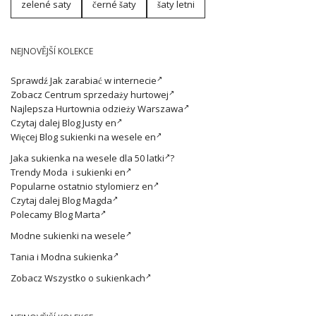
zelené saty
černé šaty
šaty letni
NEJNOVĚJŠÍ KOLEKCE
Sprawdź
Jak zarabiać w internecie
Zobacz
Centrum sprzedaży hurtowej
Najlepsza
Hurtownia odzieży Warszawa
Czytaj dalej
Blog Justy en
Więcej
Blog sukienki na wesele en
Jaka
sukienka na wesele dla 50 latki
?
Trendy
Moda i sukienki en
Popularne ostatnio
stylomierz en
Czytaj dalej
Blog Magda
Polecamy
Blog Marta
Modne
sukienki na wesele
Tania i
Modna sukienka
Zobacz
Wszystko o sukienkach