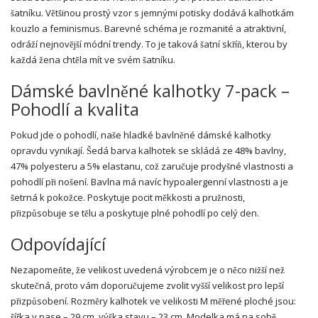
šatníku. Většinou prostý vzor s jemnými potisky dodává kalhotkám
kouzlo a feminismus. Barevné schéma je rozmanité a atraktivní,
odráží nejnovější módní trendy. To je taková šatní skříň, kterou by
každá žena chtěla mít ve svém šatníku.
Dámské bavlněné kalhotky 7-pack –
Pohodlí a kvalita
Pokud jde o pohodlí, naše hladké bavlněné dámské kalhotky
opravdu vynikají. Šedá barva kalhotek se skládá ze 48% bavlny,
47% polyesteru a 5% elastanu, což zaručuje prodyšné vlastnosti a
pohodlí při nošení. Bavlna má navíc hypoalergenní vlastnosti a je
šetrná k pokožce. Poskytuje pocit měkkosti a pružnosti,
přizpůsobuje se tělu a poskytuje plné pohodlí po celý den.
Odpovídající
Nezapomeňte, že velikost uvedená výrobcem je o něco nižší než
skutečná, proto vám doporučujeme zvolit vyšší velikost pro lepší
přizpůsobení. Rozměry kalhotek ve velikosti M měřené ploché jsou:
šířka v pase – 29 cm, výška stavu – 23 cm. Modelka má na sobě