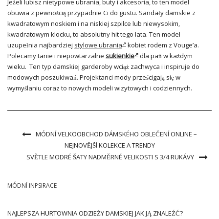
Jeżeli lubisz nietypowe ubrania, buty i akcesoria, to ten model
obuwia z pewnością przypadnie Ci do gustu. Sandały damskie z
kwadratowym noskiem i na niskiej szpilce lub niewysokim,
kwadratowym klocku, to absolutny hit tego lata. Ten model
uzupełnia najbardziej
stylowe ubrania
kobiet rodem z Vouge’a.
Polecamy tanie i niepowtarzalne
sukienkie
dla pań w każdym
wieku. Ten typ damskiej garderoby wciąż zachwyca i inspiruje do
modowych poszukiwań. Projektanci mody prześcigają się w
wymyślaniu coraz to nowych modeli wizytowych i codziennych.
MÓDNÍ VELKOOBCHOD DÁMSKÉHO OBLEČENÍ ONLINE –
NEJNOVĚJŠÍ KOLEKCE A TRENDY
SVĚTLE MODRÉ ŠATY NADMĚRNÉ VELIKOSTI S 3/4 RUKÁVY
MÓDNÍ INPSIRACE
NAJLEPSZA HURTOWNIA ODZIEŻY DAMSKIEJ JAK JĄ ZNALEŹĆ?