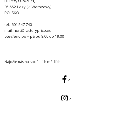
ul. Przyszłości 21,
05-552 Łazy (k. Warszawy)
POLSKO
tel.: 601 547 740
mail: hurt@factoryprice.eu
otevřeno po – pá od 8:00 do 19:00
Najděte nás na sociálních médiích: