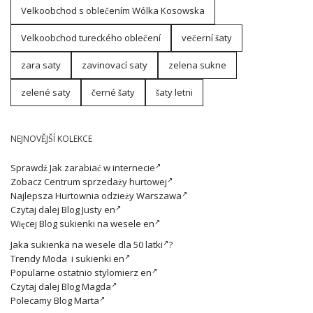
Velkoobchod s oblečením Wólka Kosowska
Velkoobchod tureckého oblečení
večerní šaty
zara saty
zavinovací saty
zelena sukne
zelené saty
černé šaty
šaty letni
NEJNOVĚJŠÍ KOLEKCE
Sprawdź
Jak zarabiać w internecie
Zobacz
Centrum sprzedaży hurtowej
Najlepsza
Hurtownia odzieży Warszawa
Czytaj dalej
Blog Justy en
Więcej
Blog sukienki na wesele en
Jaka
sukienka na wesele dla 50 latki
?
Trendy
Moda i sukienki en
Popularne ostatnio
stylomierz en
Czytaj dalej
Blog Magda
Polecamy
Blog Marta