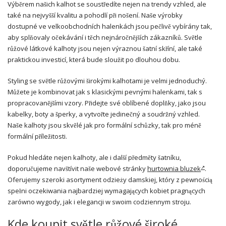
Výběrem našich kalhot se soustředíte nejen na trendy vzhled, ale
také na nejvyšší kvalitu a pohodlí při nošení. Naše výrobky
dostupné ve velkoobchodních halenkách jsou pečlivě vybírány tak,
aby splňovaly očekávání i těch nejnáročnějších zákazníků. Světle
růžové látkové kalhoty jsou nejen výraznou šatní skříní, ale také
praktickou investicí, která bude sloužit po dlouhou dobu.
Styling se světle růžovými širokými kalhotami je velmi jednoduchý.
Můžete je kombinovat jak s klasickými pevnými halenkami, tak s
propracovanějšími vzory. Přidejte své oblíbené doplňky, jako jsou
kabelky, boty a šperky, a vytvořte jedinečný a soudržný vzhled.
Naše kalhoty jsou skvělé jak pro formální schůzky, tak pro méně
formální příležitosti.
Pokud hledáte nejen kalhoty, ale i další předměty šatníku,
doporučujeme navštívit naše webové stránky
hurtownia bluzek
.
Oferujemy szeroki asortyment odzieży damskiej, który z pewnością
spełni oczekiwania najbardziej wymagających kobiet pragnących
zarówno wygody, jak i elegancji w swoim codziennym stroju.
Kde koupit světle růžové široké