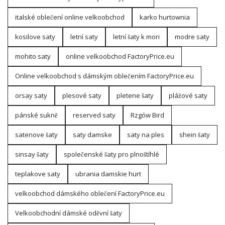
italské oblečení online velkoobchod
karko hurtownia
kosilove saty
letní saty
letní šaty k mori
modre saty
mohito saty
online velkoobchod FactoryPrice.eu
Online velkoobchod s dámským oblečením FactoryPrice.eu
orsay saty
plesové saty
pletene šaty
plážové saty
pánské sukně
reserved saty
Rzgów Bird
satenove šaty
saty damske
saty na ples
shein šaty
sinsay šaty
společenské šaty pro plnoštíhlé
teplakove saty
ubrania damskie hurt
velkoobchod dámského oblečení FactoryPrice.eu
Velkoobchodní dámské oděvní šaty