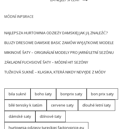
MÓDNÍ INPSIRACE
NAJLEPSZA HURTOWNIA ODZIEŻY DAMSKIEJ JAK JĄ ZNALEŹĆ?
BLUZY DRESOWE DAMSKIE BASIC ZAMÓW WYJĄTKOWE MODELE
MIKINOVÉ ŠATY – ORIGINÁLNÍ MODELY PRO JARNÍ/LETNÍ SEZÓNU
ZÁKLADNÍ FUCHSIOVÉ ŠATY – MÓDNÍ HIT SEZÓNY
TUŽKOVÁ SUKNĚ – KLASIKA, KTERÁ NIKDY NEVYJDE Z MÓDY
bila sukně
boho šaty
bonprix saty
bon prix saty
bílé tenisky k šatům
cervene saty
dlouhé letní šaty
dámské saty
džínové šaty
hurtownia odzieży tureckiej factoryprice.eu