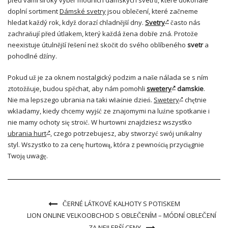
před vámi široký výběr módních dámských svetrů, které dokonale
doplní sortiment
Dámské svetry
jsou oblečení, které začneme
hledat každý rok, když dorazí chladnější dny.
Svetry
často nás
zachraňují před útlakem, který každá žena dobře zná. Protože
neexistuje útulnější řešení než skočit do svého oblíbeného
svetr
a
pohodlné džíny.
Pokud už je za oknem nostalgický podzim a naše nálada se s ním
ztotožňuje, budou spěchat, aby nám pomohli
swetery
damskie
.
Nie ma lepszego ubrania na taki właśnie dzień.
Swetery
chętnie
wkładamy, kiedy chcemy wyjść ze znajomymi na luźne spotkanie i
nie mamy ochoty się stroić. W hurtowni znajdziesz wszystko
ubrania hurt
, czego potrzebujesz, aby stworzyć swój unikalny
styl. Wszystko to za cenę hurtową, która z pewnością przyciągnie
Twoją uwagę.
ČERNÉ LÁTKOVÉ KALHOTY S POTISKEM
LION ONLINE VELKOOBCHOD S OBLEČENÍM – MÓDNÍ OBLEČENÍ
ZA NEJLEPŠÍ CENY