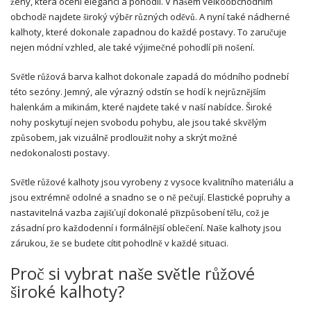
ženy, která ocení eleganci a pohodlí. V našem velkoobchodním
obchodě najdete široký výběr různých oděvů. A nyní také nádherné
kalhoty, které dokonale zapadnou do každé postavy. To zaručuje
nejen módní vzhled, ale také výjimečné pohodlí při nošení.
Světle růžová barva kalhot dokonale zapadá do módního podnebí
této sezóny. Jemný, ale výrazný odstín se hodí k nejrůznějším
halenkám a mikinám, které najdete také v naší nabídce. Široké
nohy poskytují nejen svobodu pohybu, ale jsou také skvělým
způsobem, jak vizuálně prodloužit nohy a skrýt možné
nedokonalosti postavy.
Světle růžové kalhoty jsou vyrobeny z vysoce kvalitního materiálu a
jsou extrémně odolné a snadno se o ně pečují. Elastické popruhy a
nastavitelná vazba zajišťují dokonalé přizpůsobení tělu, což je
zásadní pro každodenní i formálnější oblečení. Naše kalhoty jsou
zárukou, že se budete cítit pohodlně v každé situaci.
Proč si vybrat naše světle růžové
široké kalhoty?