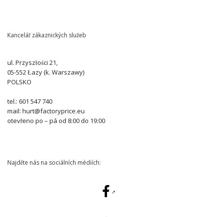
Kancelář zákaznických služeb
ul. Przyszłości 21,
05-552 Łazy (k. Warszawy)
POLSKO
tel.: 601 547 740
mail: hurt@factoryprice.eu
otevřeno po – pá od 8:00 do 19:00
Najděte nás na sociálních médiích: