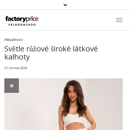
Vyhledávání
Toggl
Navig
Aktualności
Světle růžové široké látkové
kalhoty
21 června 2024