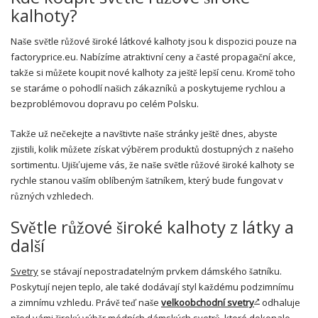
kalhoty?
Naše světle růžové široké látkové kalhoty jsou k dispozici pouze na
factoryprice.eu. Nabízíme atraktivní ceny a časté propagační akce,
takže si můžete koupit nové kalhoty za ještě lepší cenu. Kromě toho
se staráme o pohodlí našich zákazníků a poskytujeme rychlou a
bezproblémovou dopravu po celém Polsku.
Takže už nečekejte a navštivte naše stránky ještě dnes, abyste
zjistili, kolik můžete získat výběrem produktů dostupných z našeho
sortimentu. Ujišťujeme vás, že naše světle růžové široké kalhoty se
rychle stanou vaším oblíbeným šatníkem, který bude fungovat v
různých vzhledech.
Světle růžové široké kalhoty z látky a
další
Svetry
se stávají nepostradatelným prvkem dámského šatníku.
Poskytují nejen teplo, ale také dodávají styl každému podzimnímu
a zimnímu vzhledu. Právě teď naše
velkoobchodní svetry
odhaluje