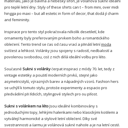
materiálů, jako je bavlna a nebeský šifon, je volánová sukně ideální
pro teplé letní dny. Styly of these shirts can t – from mini, over midi
hingga po maxi – but all estetic in form of decor, that dodá jí charm
and femininity.
Inspirace pro tento styl pokračovala několik desetiletí, kde
ornamenty byly preferovaným prvkem boho a romantického
oblečení. Tento trend se čas od času vrací a přináší letní
moda
svěžest a lehkost. Volánky jsou spojeny s radostí, nedbalostí a
povolenou svobodou, což z nich dělá ideální volbu pro léto.
Současné
Sukně s volánky
čerpat inspiraci z módy 70. let, tedy z
vintage estetiky a použití moderních prvků, stejně jako
asymetricstylů, výrazných barev a nápadných vzorů. Fashion hers
se uchýlí k tomuto stylu, protože experimenty a espacio pro
předvádění při řídicích, stylingové stylech pro ou příost.
Sukně s volánkem na léto
Jsou ideálně kombinovány s
jednoduchými topy, lehkými halenkami nebo klasickými košilemi a
vytvářejí harmonické a stylové letní oblečení. Díky své
svestrannosti a šarmu je volánová sukně nahoře a je na letní cestě.