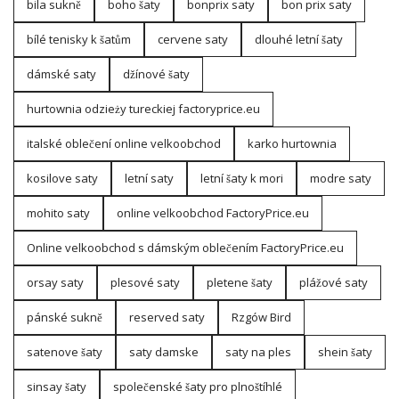
bila sukně
boho šaty
bonprix saty
bon prix saty
bílé tenisky k šatům
cervene saty
dlouhé letní šaty
dámské saty
džínové šaty
hurtownia odzieży tureckiej factoryprice.eu
italské oblečení online velkoobchod
karko hurtownia
kosilove saty
letní saty
letní šaty k mori
modre saty
mohito saty
online velkoobchod FactoryPrice.eu
Online velkoobchod s dámským oblečením FactoryPrice.eu
orsay saty
plesové saty
pletene šaty
plážové saty
pánské sukně
reserved saty
Rzgów Bird
satenove šaty
saty damske
saty na ples
shein šaty
sinsay šaty
společenské šaty pro plnoštíhlé