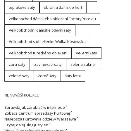
teplakove saty
ubrania damskie hurt
velkoobchod dámského oblečení FactoryPrice.eu
Velkoobchodní dámské oděvní šaty
Velkoobchod s oblečením Wólka Kosowska
Velkoobchod tureckého oblečení
večerní šaty
zara saty
zavinovací saty
zelena sukne
zelené saty
černé šaty
šaty letni
NEJNOVĚJŠÍ KOLEKCE
Sprawdź
Jak zarabiać w internecie
Zobacz
Centrum sprzedaży hurtowej
Najlepsza
Hurtownia odzieży Warszawa
Czytaj dalej
Blog Justy en
Więcej
Blog sukienki na wesele en