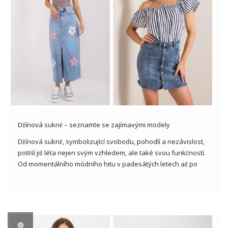
Džínová sukně – seznamte se zajímavými modely
Džínová sukně, symbolizující svobodu, pohodlí a nezávislost,
potěší již léta nejen svým vzhledem, ale také svou funkčností.
Od momentálního módního hitu v padesátých letech až po
trvalou položku šatníku po mnoho generací zůstává její
postavení ve světě módy neochvějné. Tento klasický a
nadčasový kus oblečení […]