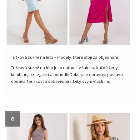
Tužková sukně na léto – modely, které stojí za objednání
Tužková sukně na léto Je to nutnost v šatníku každé ženy,
kombinující eleganci a pohodlí. Dokonale upravuje postavu,
dodává ženskost a sebevědomí. Díky svým vlastním,
vzmateriálům a různým druhům, to je jen o to, co se týče
formálního vzhledu, tak i neformálních outfitech pro setkání
[…]