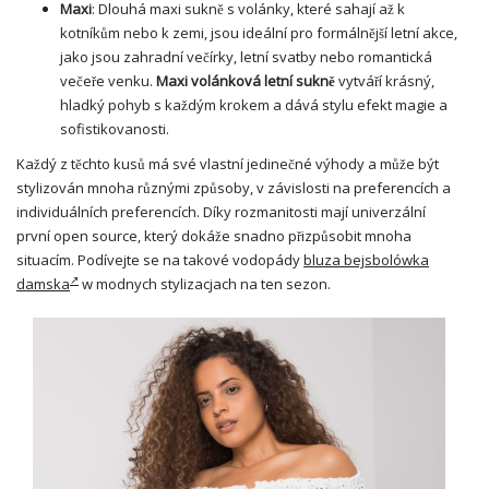
Maxi
: Dlouhá
maxi sukně
s volánky, které sahají až k
kotníkům nebo k zemi, jsou ideální pro formálnější letní akce,
jako jsou zahradní večírky, letní svatby nebo romantická
večeře venku.
Maxi
volánková letní sukně
vytváří krásný,
hladký pohyb s každým krokem a dává stylu efekt magie a
sofistikovanosti.
Každý z těchto kusů má své vlastní jedinečné výhody a může být
stylizován mnoha různými způsoby, v závislosti na preferencích a
individuálních preferencích. Díky rozmanitosti mají univerzální
první open source, který dokáže snadno přizpůsobit mnoha
situacím. Podívejte se na takové vodopády
bluza bejsbolówka
damska
w modnych stylizacjach na ten sezon.