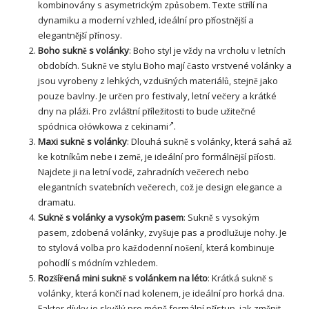
kombinovány s asymetrickým způsobem. Texte střílí na
dynamiku a moderní vzhled, ideální pro příostnější a
elegantnější přínosy.
Boho sukně s volánky
: Boho styl je vždy na vrcholu v letních
obdobích. Sukně ve stylu Boho mají často vrstvené volánky a
jsou vyrobeny z lehkých, vzdušných materiálů, stejně jako
pouze bavlny. Je určen pro festivaly, letní večery a krátké
dny na pláži. Pro zvláštní příležitosti to bude užitečné
spódnica ołówkowa z cekinami
.
Maxi sukně s volánky
: Dlouhá sukně s volánky, která sahá až
ke kotníkům nebe i země, je ideální pro formálnější příosti.
Najdete ji na letní vodě, zahradních večerech nebo
elegantních svatebních večerech, což je design elegance a
dramatu.
Sukně s volánky a vysokým pasem
: Sukně s vysokým
pasem, zdobená volánky, zvyšuje pas a prodlužuje nohy. Je
to stylová volba pro každodenní nošení, která kombinuje
pohodlí s módním vzhledem.
Rozšířená
mini sukně
s volánkem na léto
: Krátká sukně s
volánky, která končí nad kolenem, je ideální pro horká dna.
Faktor dívky je skvělý pro méně formální přístup, jak změnit