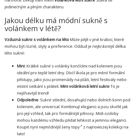
harmonii. Děkuji vám všem
volánková letní sukně
Stává se
jedinečným a plným charakteru.
Jakou délku má módní sukně s
volánkem v létě?
Vzdušná sukně s volánkem na léto
Může přijít v jiné krabici, které
mohou být různé, styly a preference. Oddud je nejkrásnější délka
této sukně:
Mini
: Krátké sukně s volánky končícími nad kolenem jsou
ideální pro teplé letní dny. Dívčí škola je pro méně formální
přístupy, jako jsou promenády na pláži, letní festivaly nebo
místní setkání s přáteli.
Mini
volánková letní sukně
To je
nejžhavější trend!
Odpoledne
: Sukně střední, dosahující nebo dolních konn pod
kolenem, ale universal. Kombinují eleganci a jsou skvělé jak
pro její vzhled, tak pro formálnější přínosy. Midi ozdoby
mohou každému vzhledu přidat lehkost a jemnou eleganci.
Koupit nyní nejmódnější ženy
topy
z najnowszej kolekcji na
lato!