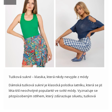
Tužková sukně – klasika, která nikdy nevyjde z módy
Dámská tužková sukně je klasická položka šatníku, která se již
léta těší neochvějné popularitě ve světě módy. Vyznačuje se
přizpůsobeným střihem, který zdůrazňuje siluetu, tužková
sukně je symbolem elegance a profesionality. Je ideální jak
pro kancelářský vzhled, tak pro formálnější příležitosti. Jeho