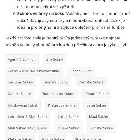
město nebo setkat se s přáteli.
Sukně s volánky na boku
: Volánky umístěné na jedné straně
sukně dávají asymetrický a módní vkus. Tento obrázek je
ideální pro originální a stylové oblečení pro různé funkce.
Každý z těchto stylů je nabitý něčím jedinečným, takže najdete
sukně s volánky vhodné pro každou příležitost a pro jakýkoli styl.
Agenti V Sukních
Bila Sukně
Černá Sukne. Koženková Sukně
Cerne Sukne
Červené Sukně
Damska Sukne
Dámské Sukne
Dlouhá Sukne
Dlouhe Letni Sukne
Dlouhé Sukně
Kostkovaná Sukně
Kratasova Sukne
Letní Sukne
Letní Sukně. Maxi Sukně
Lněná Sukně
Maxi Sukne
Midi Sukne. Midi Sukně
Panska Sukne
Pánské Sukně
Pletené Sukně
Riflova Sukna
Skladana Sukne