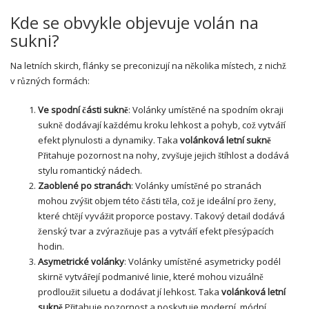
Kde se obvykle objevuje volán na
sukni?
Na letních skirch, flánky se preconizují na několika místech, z nichž
v různých formách:
Ve spodní části sukně
: Volánky umístěné na spodním okraji
sukně dodávají každému kroku lehkost a pohyb, což vytváří
efekt plynulosti a dynamiky. Taka
volánková letní sukně
Přitahuje pozornost na nohy, zvyšuje jejich štíhlost a dodává
stylu romantický nádech.
Zaoblené po stranách
: Volánky umístěné po stranách
mohou zvýšit objem této části těla, což je ideální pro ženy,
které chtějí vyvážit proporce postavy. Takový detail dodává
ženský tvar a zvýrazňuje pas a vytváří efekt přesýpacích
hodin.
Asymetrické volánky
: Volánky umístěné asymetricky podél
skirně vytvářejí podmanivé linie, které mohou vizuálně
prodloužit siluetu a dodávat jí lehkost. Taka
volánková letní
sukně
Přitahuje pozornost a poskytuje moderní, módní