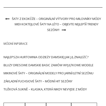
všestrannost a nadčasový […]
ŠATY Z EKOKŮŽE – ORIGINÁLNÍ VÝTVORY PRO MILOVNÍKY MÓDY
MIDI KOKTEJLOVÉ ŠATY NA LÉTO – OBJEVTE NEJLEPŠÍ TRENDY
SEZÓNY!
MÓDNÍ INPSIRACE
NAJLEPSZA HURTOWNIA ODZIEŻY DAMSKIEJ JAK JĄ ZNALEŹĆ?
BLUZY DRESOWE DAMSKIE BASIC ZAMÓW WYJĄTKOWE MODELE
MIKINOVÉ ŠATY – ORIGINÁLNÍ MODELY PRO JARNÍ/LETNÍ SEZÓNU
ZÁKLADNÍ FUCHSIOVÉ ŠATY – MÓDNÍ HIT SEZÓNY
TUŽKOVÁ SUKNĚ – KLASIKA, KTERÁ NIKDY NEVYJDE Z MÓDY