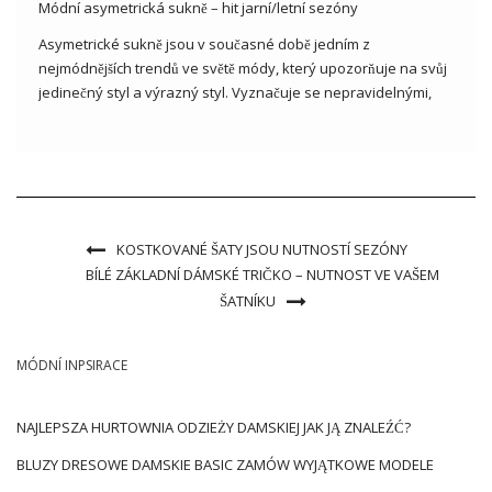
Módní asymetrická sukně – hit jarní/letní sezóny
Asymetrické sukně jsou v současné době jedním z
nejmódnějších trendů ve světě módy, který upozorňuje na svůj
jedinečný styl a výrazný styl. Vyznačuje se nepravidelnými,
často rozcuchanými tvary oblohy nebo tvary ve tvaru „A“,
které dodávají každému vzhledu dynamiku a originalitu. Tento
neobvyklý design vám […]
KOSTKOVANÉ ŠATY JSOU NUTNOSTÍ SEZÓNY
BÍLÉ ZÁKLADNÍ DÁMSKÉ TRIČKO – NUTNOST VE VAŠEM
ŠATNÍKU
MÓDNÍ INPSIRACE
NAJLEPSZA HURTOWNIA ODZIEŻY DAMSKIEJ JAK JĄ ZNALEŹĆ?
BLUZY DRESOWE DAMSKIE BASIC ZAMÓW WYJĄTKOWE MODELE