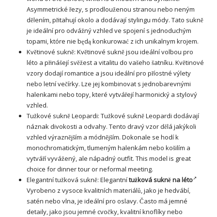
Asymmetrické řezy, s prodlouženou stranou nebo neným
dělením, přitahují okolo a dodávají stylingu módy. Tato sukně
je ideální pro odvážný vzhled ve spojení s jednoduchým
topami, które nie będą konkurować z ich unikalnym krojem.
Květinové sukně: Květinové sukně jsou ideální volbou pro
léto a přinášejí svěžest a vitalitu do vašeho šatníku. Květinové
vzory dodají romantice a jsou ideální pro příostné výlety
nebo letní večírky. Lze jej kombinovat s jednobarevnými
halenkami nebo topy, které vytvářejí harmonický a stylový
vzhled.
Tužkové sukně Leopardi: Tužkové sukně Leopardi dodávají
náznak divokosti a odvahy. Tento dravý vzor dělá jakýkoli
vzhled výraznějším a módnějším. Dokonale se hodí k
monochromatickým, tlumeným halenkám nebo košilím a
vytváří vyvážený, ale nápadný outfit. This model is great
choice for dinner tour or neformal meeting.
Elegantní tužková sukně: Elegantní
tužková sukně na léto
Vyrobeno z vysoce kvalitních materiálů, jako je hedvábí,
satén nebo vlna, je ideální pro oslavy. Často má jemné
detaily, jako jsou jemné cvočky, kvalitní knoflíky nebo