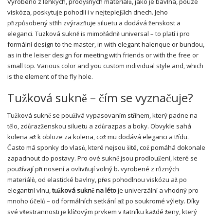
Vyrobeno z lehkých, prodyšných materiálů, jako je bavlna, pouze
viskóza, poskytuje pohodlí i v nejteplejších dnech. Jeho
přizpůsobený střih zvýrazňuje siluetu a dodává ženskost a
eleganci. Tuzková sukně is mimořádně universal – to platí i pro
formální design to the master, in with elegant halenque or bundou,
as in the leiser design for meeting with friends or with the free or
small top. Various color and you custom individual style and, which
is the element of the fly hole.
Tužková sukně – čím se vyznačuje?
Tužková sukně se používá vypasovaním střihem, který padne na
tělo, zdůrazženskou siluetu a zdůrazpas a boky. Obvykle sahá
kolena až k obloze za kolena, což mu dodává eleganci a třídu.
Často má sponky do vlasů, které nejsou šité, což pomáhá dokonale
zapadnout do postavy. Pro ové sukně jsou prodloužení, které se
používají při nosení a ovlivňují volný b. vyrobené z různých
materiálů, od elastické bavlny, přes pohodlnou viskózu až po
elegantní vlnu,
tužková sukně na léto
je univerzální a vhodný pro
mnoho účelů – od formálních setkání až po soukromé výlety. Díky
své všestrannosti je klíčovým prvkem v šatníku každé ženy, který