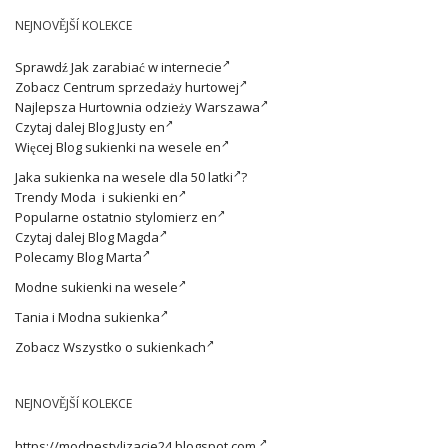
NEJNOVĚJŠÍ KOLEKCE
Sprawdź
Jak zarabiać w internecie
Zobacz
Centrum sprzedaży hurtowej
Najlepsza
Hurtownia odzieży Warszawa
Czytaj dalej
Blog Justy en
Więcej
Blog sukienki na wesele en
Jaka
sukienka na wesele dla 50 latki
?
Trendy
Moda i sukienki en
Popularne ostatnio
stylomierz en
Czytaj dalej
Blog Magda
Polecamy
Blog Marta
Modne
sukienki na wesele
Tania i
Modna sukienka
Zobacz
Wszystko o sukienkach
NEJNOVĚJŠÍ KOLEKCE
https://modnestylizacje24.blogspot.com