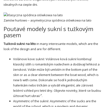
idealnych na ciepłe dni.
Zamów hurtowo – asymetryczna spódnica ołówkowa na lato
Poutavé modely sukní s tužkovým
pasem
Tužková sukně na léto
in many interesante models, which are the
look of the design and are for different.
Volánove kove sukně: Volánove ková sukně kombinují
klasický střih s romantickým nadechem a dodávají lehkost a
ženskost. Volán může být umístěn in the bottom part of the
skin or as a clear element between the boat wood, which is
new b with come. Dokonale se hodí k jednoduchým
halenkám nebo tričkám a vytváří elegantní, ale zároveň
ležérní vzhled pro letní dny. Objevte
novinky
, které se budou
účtovat
hurt ubrań
.
Asymmetric of the sukně: Asymmetric of the sucks are the
world of the school, which is a modern and dynamic.