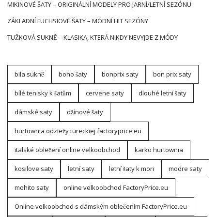
MIKINOVÉ ŠATY – ORIGINÁLNÍ MODELY PRO JARNÍ/LETNÍ SEZÓNU
ZÁKLADNÍ FUCHSIOVÉ ŠATY – MÓDNÍ HIT SEZÓNY
TUŽKOVÁ SUKNĚ – KLASIKA, KTERÁ NIKDY NEVYJDE Z MÓDY
bila sukně
boho šaty
bonprix saty
bon prix saty
bílé tenisky k šatům
cervene saty
dlouhé letní šaty
dámské saty
džínové šaty
hurtownia odzieży tureckiej factoryprice.eu
italské oblečení online velkoobchod
karko hurtownia
kosilove saty
letní saty
letní šaty k mori
modre saty
mohito saty
online velkoobchod FactoryPrice.eu
Online velkoobchod s dámským oblečením FactoryPrice.eu