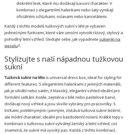
diskrétní lesk, které mu dodávají luxusní charakter. V
kombinaci s elegantními halenkami nebo
šaty
vynikají
oficiálními schůzkami, oslavami nebo kancelářemi.
Každý z těchto modelů tužkových sukní v létě je vybaven
jedinečnými funkcemi, které vám umožní vytvořit růžový, stylový a
pohodlný letní vzhled. Sledujte sebe, jak vypadnete
sukienki na
weselu
.
Stylizujte s naší nápadnou tužkovou
sukní
Tužková sukně na léto
is universal dress box, ideal for styling for
different features. S elegantními halenkami z jemných materiálů,
jak je silvábí nebo satén, ří klasický, elegantní vzhled ideální pro
formální setkání. Košile, zejména v bílé nebo pastelové barvě,
dodávají nový vzhled a jsou skvěle vybrány pro pracovníky. S
tričkami, potištěnymými i pevnými, získává tužková sukně ležérní,
ale módní charakter, ideální pro každodenní nošení. Krátké topy v
kombinaci s tužkovou sukní vytvářejí ženský a letní vzhled, což
znamená, že sukně má vysoký pas. Každá z těchto kombinací,