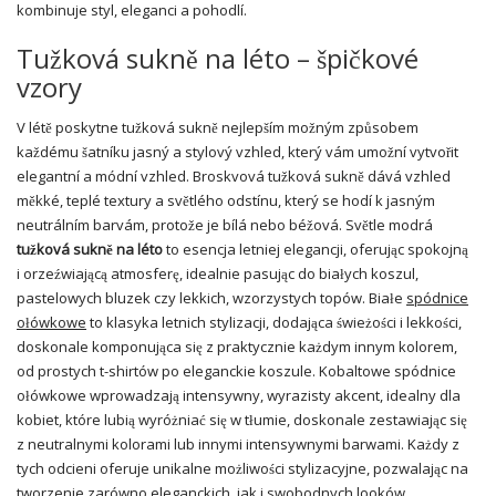
kombinuje styl, eleganci a pohodlí.
Tužková sukně na léto – špičkové
vzory
V létě poskytne tužková sukně nejlepším možným způsobem
každému šatníku jasný a stylový vzhled, který vám umožní vytvořit
elegantní a módní vzhled. Broskvová tužková sukně dává vzhled
měkké, teplé textury a světlého odstínu, který se hodí k jasným
neutrálním barvám, protože je bílá nebo béžová. Světle modrá
tužková sukně na léto
to esencja letniej elegancji, oferując spokojną
i orzeźwiającą atmosferę, idealnie pasując do białych koszul,
pastelowych bluzek czy lekkich, wzorzystych topów. Białe
spódnice
ołówkowe
to klasyka letnich stylizacji, dodająca świeżości i lekkości,
doskonale komponująca się z praktycznie każdym innym kolorem,
od prostych t-shirtów po eleganckie koszule. Kobaltowe spódnice
ołówkowe wprowadzają intensywny, wyrazisty akcent, idealny dla
kobiet, które lubią wyróżniać się w tłumie, doskonale zestawiając się
z neutralnymi kolorami lub innymi intensywnymi barwami. Każdy z
tych odcieni oferuje unikalne możliwości stylizacyjne, pozwalając na
tworzenie zarówno eleganckich, jak i swobodnych looków,