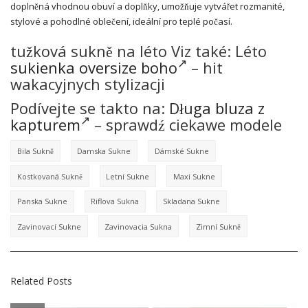
doplněná vhodnou obuví a doplňky, umožňuje vytvářet rozmanité,
stylové a pohodlné oblečení, ideální pro teplé počasí.
tužková sukně na léto Viz také: Léto
sukienka oversize boho
– hit
wakacyjnych stylizacji
Podívejte se takto na:
Długa bluza z
kapturem
– sprawdź ciekawe modele
Bila Sukně
Damska Sukne
Dámské Sukne
Kostkovaná Sukně
Letní Sukne
Maxi Sukne
Panska Sukne
Riflova Sukna
Skladana Sukne
Zavinovací Sukne
Zavinovacia Sukna
Zimní Sukně
Related Posts