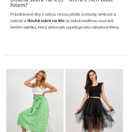
hitem?
Prázdninové dny s sebou nesou příslib svobody, lehkosti a
radosti a
dlouhá sukně na léto
se stává nedílnou součástí
letního šatníku, který dokonale vyjadřuje toto náladové klima.
Není to jen pohodlné a praktické řešení, ale také módní
způsob, jak vytvořit svěží, ženský vzhled! V tomto článku se
blíže podíváme na fenomén dlouhé sukně na léto, zdůrazníme
jeho výhody, rozmanitost stylů a možnosti stylingu, které
nabízí. Jste připraveni cestovat letními trendy a inspirativními
outfity?
Dlouhá sukně na léto – proč ji
dnes tolik milujeme?
Dlouhá sukně na léto
, i když dnes je spojena s letním stylem a
svobodou, má své kořeny ve starověku. První zmínky o
dlouhých sukních pocházejí ze starověkého Egypta, kde ženy
nosily volné, vzdušné sukně vyrobené z lehkých tkanin, které
chránily pokožku před sluncem a poskytovaly svobodu
pohybu v horkém podnebí.