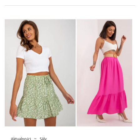
několik sezón, pak se s ním můžeme setkat na mnoha částech
šatníku. Tento nadčasový design obstál ve zkoušce času,
protože je všestranný a flexibilní – dokonale ladí s
každodenním a elegantním vzhledem. To je jeho síla, a proto
ho milujeme. Pokud jste také jedním z jeho fanoušků,
nezapomeňte se podívat na nejnovější trend, který je
kostkované
šaty
. Velikost a hustota vzoru – libovolná. Takový
model prostě musí být ve vašem šatníku v podzimně-zimní
sezóně! Podívejte se na nejmodernější návrhy.
Červené a černé kostkované šaty
To je náš jasný favorit. Kontrastní kombinace těchto barev je
výrazná a dobře se harmonizuje. Kromě toho je to energetická
směs, která bude ideální pro …
Aktualności
~
Sály