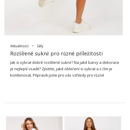
Aktualności
~
Sály
Rozšířené sukně pro různé příležitosti
Jak si vybrat dobré
rozšířené sukně
? Na jaké barvy a dekorace
je nejlepší vsadit? Zjistěte, jaké oblečení si vybrat a s čím je
kombinovat. Připravili jsme pro vás vzhledy pro různé
příležitosti.
Kdo by měl nosit rozšířené sukně?
Většina žen vypadá dobře v modelech rozšířených sukní. Dámy
s kuželovou postavou díky takovému střihu vyrovnávají
proporce své postavy. Přesýpací hodiny a hrušky mohou
pokrýt masivní stehna, velký zadek a břicho. Sloupce zase
dodávají vaší postavě hojnost a činí ji ženštější.
Spódnice