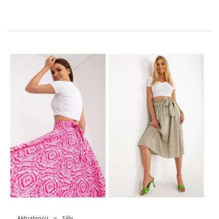
vzhledu a zároveň poskytnout pohodlí při nošení v horkých
dnech. Stojí za to vidět, jaké styly a vzory dlouhých sukní se v
této sezóně používají k obohacení vašeho letního šatníku o
módní a praktický kus.
Dlouhá sukně – odkud pochází
tento styl?
Dlouhé sukně
, často sestupující k kotníkům oblohy jako k
samotné zemi, dává eleganci a svobodu. V dámské módě se
objevily ve starověku, kde ženy nosily dlouhé
šaty
. V
pozdějších dobách, zejména v 19. a na átku 20. í, dlouhé sukně
se staly synonymem ženské elegance a skromnosti.
Krásná dlouhá sukně na léto
V šedesátých a sedmdesátých
letech se vrátil do módy s impulsem hnutí hippie. V té době
byly symbolem vzpoury proti konvencím a výrazem
svobodného životního stylu. Souné dlouhé sukně kombinují a
s moderností abízejí nepřeberné stylingové stání.
mrtvola …
Aktualności
~
Sály