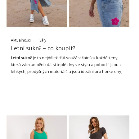
džínovinu a vlnu, což vytváří konečný charakter vzhledu.
Často jsou zdobeny volánky, záhyby, kapsami a růžovými
vzory a potisky, …
Aktualności
~
Sály
Letní sukně – co koupit?
Letní sukně
Je to nejdůležitější součást šatníku každé ženy,
která vám umožní užít si teplé dny ve stylu a pohodlí. Jsou z
lehkých, prodyšných materiálů a jsou ideální pro horké dny,
zvyšují svobodu a při nošení. Díky bojnosti stylů, délek a stylů
se letní sukně hodí pro různé vzhledy – od leasérních po
elegantnější. I když jedete na pláž, procházíte se po městě
nebo na letní párty, správně vybraná sukně zvýrazní váš styl a
dodá kouzlo každému stvoření. V tomto článku se podíváme
na nejmódnější modely sukní v létě a řekneme vám, jak je
nosit, abyste vždy vypadali módní a cítili se pohodlně.
Vylepšete svůj vzhled módními