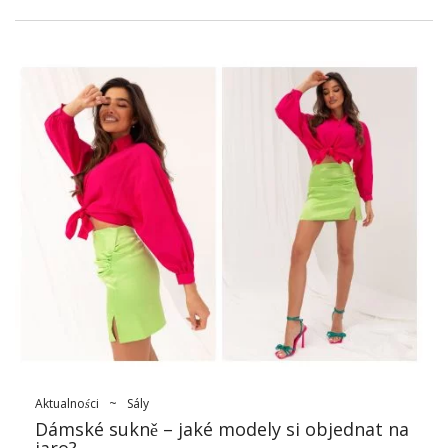
univerzální a odolný, díky čemuž si zaslouží uznání jako
nedílná součást šatníku každé ženy. V tomto článku se blíže
podíváme na fenomén džínové sukně, její historii,
všestrannost a její neměnný vliv na svět módy a životního
stylu.
Džínová sukně – módní
synonymum pro ženskost
Džínová sukně
není jen kus látky, je to symbol svobody, stylu a
nezávislosti. Jeho historie sahá až do 50. let minulého století,
kdy získala popularitu jako prvek oblečení pro mládež,
vyjadřující ducha revoluce mládeže a touhu po svobodě. Od té
doby neztratila svůj význam a stala se přímou módní ikonou.
Co dělá džínovou sukni tak ceněnou? Za prvé, jeho
všestrannost. Lze jej nosit v různých vzhledech, od ležérního
po elegantnější. Je kombinován jak …
Aktualności
~
Sály
Dámské sukně – jaké modely si objednat na