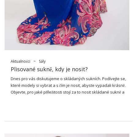
Aktualności
~
Sály
Plisované sukně, kdy je nosit?
Dnes pro vás diskutujeme o skládaných sukních. Podívejte se,
které modely si vybrat a s čím je nosit, abyste vypadali krásně.
Objevte, pro jaké příležitosti stojí za to nosit skládané sukně a
některé vzorové sady.
Jaké modely si vybrat?
Při výběru sukně stojí za to začít s vhodným střihem se
zaměřením zejména na délku oblečení.
Plisované sukně
jsou
obvykle rozšířené, můžete si vybrat silné nebo lehké