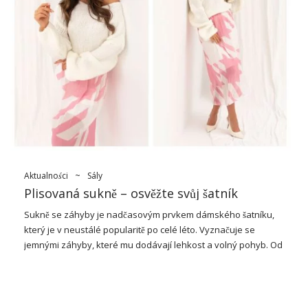
Miciny has your root in history of rejims, which trendy and
consumer needs with rose. Jeho díla byla vytvořena
kombinující ležérní a sportovní styly s módními prvky. V 90.
letech, kamkoli jdete v módě, ale experimentujte s kombinací
klasického tepla s elegantními módními prvky. Bylo to první
přijetí na komplexní teplotu, která není horká, ale. Od té doby
si tyto sady postupně získaly popularitu a staly se
alternativními možnostmi pro tradiční komplní běžecké boty.
Děkujeme za jeho všestrannost a pohodlí,
základní tepláková
souprava
…
Aktualności
~
Sály
Plisovaná sukně – osvěžte svůj šatník
Sukně se záhyby je nadčasovým prvkem dámského šatníku,
který je v neustálé popularitě po celé léto. Vyznačuje se
jemnými záhyby, které mu dodávají lehkost a volný pohyb. Od
svého debutu v módě ve 20. letech 20. století
plisovaná sukně
Stal se symbolem elegance a stylu a zároveň je všestranným
šatníkem, který dokonale funguje v různých vzhledech, od
ležérního po formální. V tomto článku jsme blízko k vidění