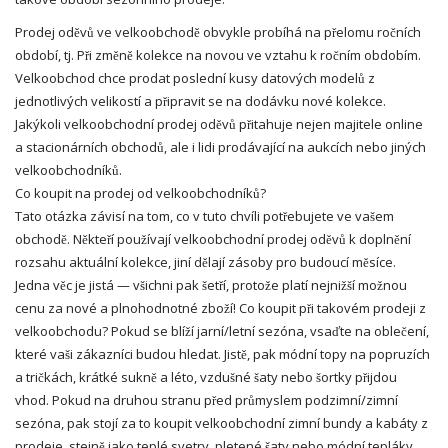
Prodej oděvů ve velkoobchodě obvykle probíhá na přelomu ročních
období, tj. Při změně kolekce na novou ve vztahu k ročním obdobím.
Velkoobchod chce prodat poslední kusy datových modelů z
jednotlivých velikostí a připravit se na dodávku nové kolekce.
Jakýkoli velkoobchodní prodej oděvů přitahuje nejen majitele online
a stacionárních obchodů, ale i lidi prodávající na aukcích nebo jiných
velkoobchodníků.
Co koupit na prodej od velkoobchodníků?
Tato otázka závisí na tom, co v tuto chvíli potřebujete ve vašem
obchodě. Někteří používají velkoobchodní prodej oděvů k doplnění
rozsahu aktuální kolekce, jiní dělají zásoby pro budoucí měsíce.
Jedna věc je jistá — všichni pak šetří, protože platí nejnižší možnou
cenu za nové a plnohodnotné zboží! Co koupit při takovém prodeji z
velkoobchodu? Pokud se blíží jarní/letní sezóna, vsaďte na oblečení,
které vaši zákazníci budou hledat. Jistě, pak módní topy na popruzích
a tričkách, krátké sukně a léto, vzdušné
šaty
nebo šortky přijdou
vhod. Pokud na druhou stranu před průmyslem podzimní/zimní
sezóna, pak stojí za to koupit velkoobchodní zimní bundy a
kabáty
z
prodeje, stejně jako teplé
svetry
, pletené šaty nebo módní tepláky.