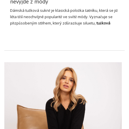
nevyjde z módy
Dámská
tužková sukně
je klasická položka šatníku, která se již
léta těší neochvějné popularitě ve světě módy. Vyznačuje se
přizpůsobeným střihem, který zdůrazňuje siluetu,
tužková
sukně
je symbolem elegance a profesionality. Je ideální jak
pro kancelářský vzhled, tak pro formálnější příležitosti. Jeho
všestrannost a nadčasový charakter z něj činí
nepostradatelný prvek v šatníku každé ženy, která chce
vypadat stylově a žensky bez ohledu na situaci. Díky
rozmanitosti materiálů a vzorů lze tužkovou sukni přizpůsobit
jakémukoli ročnímu období a příležitosti, od každodenních
výletů až po večerní setkání. Jeho elegance a všestrannost z
něj činí nejen módní, ale také praktickou volbu, která nikdy
nevyjde z módy.
Tužková sukně – módní hit léta
Sukně je módním hitem léta, který dokonale kombinuje
eleganci a pohodlí. Jeho přizpůsobený střih zvýrazňuje ženské
křivky, dodává siluetě štíhlost a třídu, což z něj činí ideální volbu
pro teplé dny. Lehké, vzdušné materiály a letní vzory a barvy