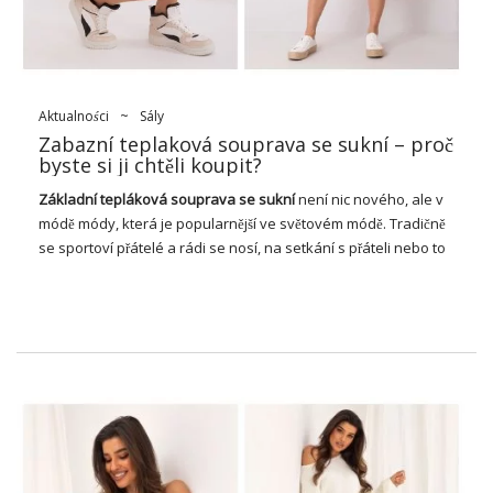
jak na módních molech, tak v každodenních životních situacích.
V tomto článku se ponoříme do fascinujícího světa dámských
sukní, prozkoumáme jejich neměnnou popularitu,
všestrannost a vliv na …
Aktualności
~
Sály
Zabazní teplaková souprava se sukní – proč
byste si ji chtěli koupit?
Základní tepláková
souprava
se sukní
není nic nového, ale v
módě módy, která je popularnější ve světovém módě. Tradičně
se sportoví přátelé a rádi se nosí, na setkání s přáteli nebo to
pro formálnější příchod. Jednou z chytlavých variant mikin je
sada skládacích klasických mikin s dlouhými rukávy a
sukněmi. Tato kombinovaná šatní skříň nabije kombinaci
pohodlných teplákových obleků s ženským, módním
vzhledem. Zde je více o LED, jak jsou kříže ve stylu a co se
neliší.
Zábazní teplaková souprava se
skirní – naře po celý rok