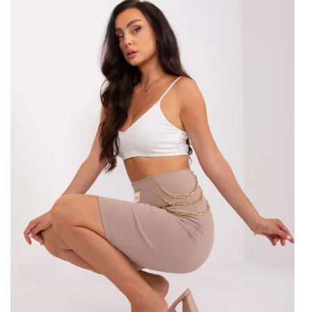
prodloužení oblečení. Modely mini délky jsou ideální pro ženy,
které mají štíhlé nohy – jablka, kužely a sloupy.
Sukně
midi jsou
také dobré pro jiné siluety – kromě uvedených typů siluet si
tyto modely mohou vybrat také hrušky a přesýpací hodiny.
Sukně
Maxi délky jsou zase dobré pro sloupy, kužely a
některé přesýpací hodiny.
Barvy, materiály a ozdoby
Dalším důležitým aspektem při výběru je barva. Vypadají dobře
sukně
v tlumených barvách – černá, šedá, hnědá, bílá nebo
béžová. Ze silných barev doporučujeme korálové, oranžové,
kobaltové, červené nebo růžové. Rovněž stojí za to
rozhodnout o kovových odstínech – nejen zlatých a stříbrných,
ale i jakémkoli …