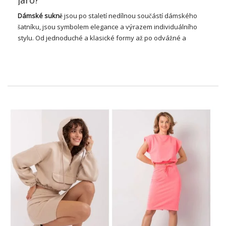
jaro?
Dámské sukně
jsou po staletí nedílnou součástí dámského
šatníku, jsou symbolem elegance a výrazem individuálního
stylu. Od jednoduché a klasické formy až po odvážné a
inovativní designy, sukně nabízejí nekonečné možnosti
stylingu, které ženám umožňují vyjádřit svou kreativitu a
osobnost. Bez ohledu na módní preference nebo příležitosti je
sukně všestranným kouskem, který lze přizpůsobit různým
životním stylům a situacím. V tomto článku se blíže podíváme
na rozmanitost dámských sukní, jejich vývoj v průběhu let a
klíčové trendy, které utvářejí tvář moderní módy.
Dámské sukně – nahoře po celá
léta
Dámské sukně
již dlouho zaujímají jedinečné místo ve světě
módy a zůstávají na vrcholu popularity po mnoho let. Jedná se
o klasiku, která neztrácí svůj význam, ale naopak – neustále
se vyvíjí, přizpůsobuje se měnícím se trendům a módním
preferencím. Od elegantních dlouhých až po elegantní mini,
sukně nabízejí nespočet stylingových možností, které potěší