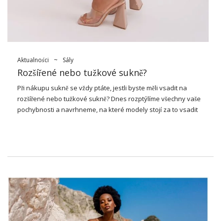
Aktualności
~
Sály
Rozšířené nebo tužkové sukně?
Při nákupu sukně se vždy ptáte, jestli byste měli vsadit na
rozšířené nebo tužkové sukně? Dnes rozptýlíme všechny vaše
pochybnosti a navrhneme, na které modely stojí za to vsadit
pro konkrétní typ postavy.
Rozšířené sukně
Před zakoupením rozšířeného modelu přemýšlejte o délce –
můžete si vybrat z mini, midi a maxi. Pro koho jsou
rozšířené
sukně
dobré? Na jedné straně pro ženy, které chtějí skrýt
masivní stehna, široké boky nebo kulaté dno – pak byste měli
zvolit midi nebo maxi modely, nikdy mini. Na druhou stranu je
to ideální příležitost „vytvořit“ tvar ženské postavy v případě