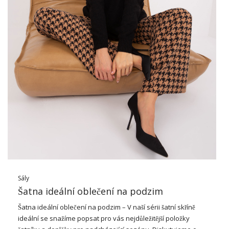
dělají z dámské tužkové sukně nepostradatelnou šatní skříň
pro letní sezónu. Lze jej nosit jak do práce, tak na večerní
výlety, …
Sály
Šatna ideální oblečení na podzim
Šatna ideální oblečení na podzim – V naší sérii šatní skříně
ideální se snažíme popsat pro vás nejdůležitější položky