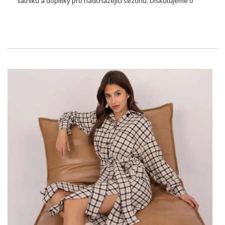
šatníku a doplňky pro nadcházející sezónu. Diskutujeme o
nejdůležitějších trendech a navrhujeme, jaké oblečení na
podzim by mělo být v šatníku každé ženy.
Trendy v nové sezóně – Šatna
ideální oblečení na podzim
Na podzim se všechny teplé a měkké materiály na dotek
vracejí do milosti. Bavlna, velur, semiš a vlna jsou vítány.
Pokud jde o barvy, vládnou odstíny spojené s podzimní
aurou. Stojí za to vsadit na intenzivní červenou a tlumenou
vínovou, olivovou a khaki ve vojenském stylu, žlutou,
hořčičnou a zlatou. Zemské barvy jsou také stále populárnější,
tj. Hnědé, zelené (láhev zelená!) a černá. Letos také stojí za to
vsadit na odstíny modré (modrá, tyrkysová, kobaltová), růžová
(světle růžová, fuchsie) a fialové (lila, tmavě fialová). V souladu
s trendy jsou oblečení na podzim a
doplňky
z frędzlami,
wiązaniami oraz falbankami. Dalej popularne są metaliczne
odcienie i elementy takie jak perełki, dżety czy biżuteryjne
wstawki. Z wzorów bardzo modne są …