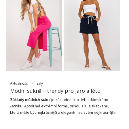
rozkloszowane
nie są najlepszym wyborem jedynie dla
jabłek – dla niektórych będą pasować dla innych nie. Kobiety o
figurze jabłka mogą stawiać na rozkloszowane modele o
długości mini – zakryją duży brzuch i podkreślą szczupłe nogi.
Barvy a ozdoby
Dobrá volba jako vždy
sukně
v tlumených barvách. Bílé,
béžové, černé, hnědé, šedé nebo tmavě modré modely se
snadno vejdou do vzhledu pro každou příležitost. Stojí také za
výběr modelů v módních pastelových barvách, jako je
nebeská modrá, broskvová nebo světle růžová. Silný přízvuk
jakékoli sady bude
spódnice
w takich …
Aktualności
~
Sály
Módní sukně – trendy pro jaro a léto
Základy módních sukní
je základem každého dámského
šatníku. Accoli má extrémní formu, silnou sílu získat ženu,
která může být nejkrásnější a elegantní ve svém nejkrásnějším
stavu. Ve světě máme oceministický přístup, chceme na
klinickou školu, což může být číslo. V tomto článku se blíže