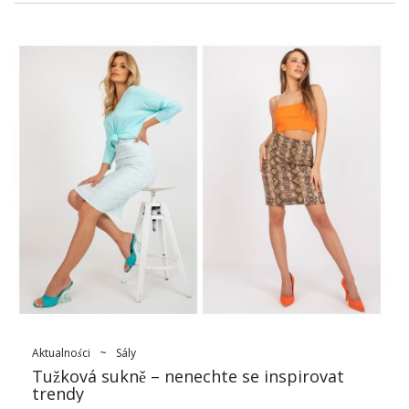
fenoménu skládaných sukní, jejich historie, rozmanitosti stylů
a stylingových vzorů, jak je ukázáno, takže je to jeden z
nejvšestrannějších a nadčasových kousků v dámské módě.
Plisovaná sukně – čím se
vyznačuje?
Sukně se záhyby se vyznačuje specifickým tvarem, kde jsou
záhyby, rovnoměrné nebo nepravidelné, s hladkým pasem.
Tyto záhyby dodávají sukni lehkost, mobilitu a eleganci.
Charakteristické jsou takové dekorace ve formě záhybů, které
dodávají materiálu texturu a hladkost.
Plisovaná sukně
může
mít různé kliky – od mini, přes midi až po maxi, což je
universitní box pro různé přístupy a rok. Apalagi, t damská
skládaná sukně může být vyrobena z různých materiálů, jako
…
Aktualności
~
Sály
Tužková sukně – nenechte se inspirovat
trendy