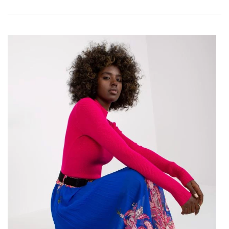
vytvářet krásné, originální oblečení, které vyniknou od
ostatních.
Módní asymetrická sukně
is search mujeres, who
hledá alternativu ke klasickému stylu, aby zdůraznily svůj
individuální styl a její KREATIVITU módu.
Asymetrické sukně jsou v současné době jedním z
nejmódnějších trendů ve světě módy, který upozorňuje na svůj
jedinečný styl a výrazný styl. Vyznačuje se nepravidelnými,
často rozcuchanými tvary oblohy nebo tvary ve tvaru „A“,
které dodávají každému vzhledu dynamiku a originalitu. Tento
neobvyklý design vám umožní experimentovat s proporcemi a
vytvářet krásné, originální oblečení, které vyniknou od
ostatních.
Módní asymetrická sukně
jest doskonałym
wyborem dla kobiet poszukujących alternatywy dla
klasycznych fasonów, pragnących podkreślić swój
indywidualny styl i wyrazić swoją kreatywność poprzez modę.
Módní asymetrie – hořký trend
Asymetrie je nezávislým prvkem …