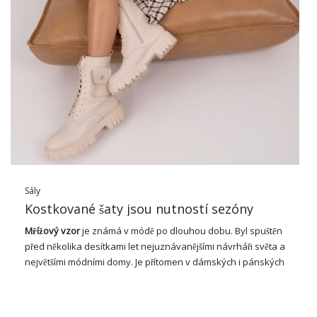
Sály
Kostkované šaty jsou nutností sezóny
Mřížový vzor
je známá v módě po dlouhou dobu. Byl spuštěn
před několika desítkami let nejuznávanějšími návrháři světa a
největšími módními domy. Je přítomen v dámských i pánských
sbírkách. Nebojte se, je mýtus říkat, že kostkovaný vzor
vizuálně zesiluje. Každý z nás si musí něco vyzkoušet pro sebe
a vidět, jak se v ní cítíme. Přehoz se systematicky vrací každých