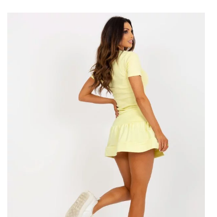
Velkoobchod mini sukní – modely,
do kterých stojí za to investovat
V romantických květinových potiscích, strukturálních pruzích
nebo možná obyčejném úpletu? Podívejte se, co
velkoobchod
mini sukně
V současné době musí mít:
Transparentní
Nejromantičtější trend roku. Budou pracovat jak ve verzi z
jemné síťoviny, organzy s přídavkem lesklé nitě, tak v šifonu.
Bezchybně se budou bránit i modely s explodujícími poupaty,
geometrickými vzory a etnickými šmouhami v boho atmosféře.
Má to být především ženské a vkusné.
Patchwork 2.0.
Po módě pro patchworkové trenčkoty a
mikiny
je čas
s
velkoobchod mini sukně
z kombinovaných materiálů.
Obzvláště trendy jsou džínové modely s koženými vložkami a
semišovými panely v osvěžujících
…