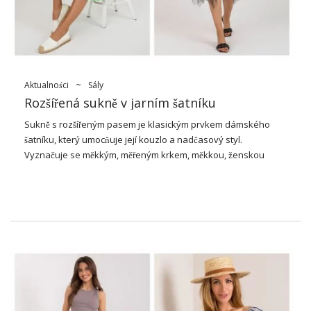
V následujících dobách se dlouhé sukně nosily po celém světě,
a to jak v zemích se subtropickým podnebím, tak v chladnějších
oblastech, kde vykonávaly ochrannou a dekorativní funkci.
Bylo to však v 60. a 70. letech …
Aktualności
~
Sály
Rozšířená sukně v jarním šatníku
Sukně s rozšířeným pasem je klasickým prvkem dámského
šatníku, který umocňuje její kouzlo a nadčasový styl.
Vyznačuje se měkkým, měřeným krkem, měkkou, ženskou
siluetou a zároveň poskytuje svobodu pohybu a pohodlí při
nošení. Tato vseestranná sukně je ideální pro různé přípojky –
od příostných výletů po formálnější setkání nebo elegantní
akce. Díky své všestrannosti a nadčasovému designu
rozšířená sukně
Je základem stavu, ve kterém je systém
nainstalován.
Rozšířená sukně – jaká je její
preference?