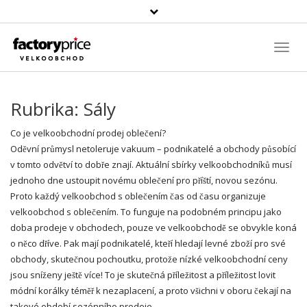
Vyhledávání
Toggl
Navig
Rubrika:
Sály
Co je velkoobchodní prodej oblečení?
Oděvní průmysl netoleruje vakuum – podnikatelé a obchody působící
v tomto odvětví to dobře znají. Aktuální sbírky velkoobchodníků musí
jednoho dne ustoupit novému oblečení pro příští, novou sezónu.
Proto každý
velkoobchod
s oblečením čas od času organizuje
velkoobchod s oblečením
. To funguje na podobném principu jako
doba prodeje v obchodech, pouze ve velkoobchodě se obvykle koná
o něco dříve. Pak mají podnikatelé, kteří hledají levné zboží pro své
obchody, skutečnou pochoutku, protože nízké velkoobchodní ceny
jsou sníženy ještě více! To je skutečná příležitost a příležitost lovit
módní korálky téměř k nezaplacení, a proto všichni v oboru čekají na
takové období sezónního prodeje.