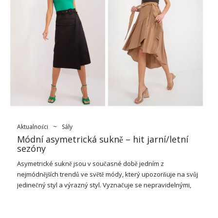
sukněmi
Letní
dámské sukně
jsou všestranným kusem oblečení, které
je ideální pro teplé počasí a pohodlí a styl. Vyrobeno z
lehkých, prodyšných materiálů, jako je bavlna, pouze viskóza,
zajišťuje dostatečnou cirkulaci vzduchu, což je nezbytné v
horkých dnech. Letní sukně jsou k dispozici v různých stylech,
od mini to maxi, stejně jako v mnoha oblastech, jako jsou
květiny, pruhy nebo plné barvy. Díky …
Aktualności
~
Sály
Módní asymetrická sukně – hit jarní/letní
sezóny
Asymetrické sukně
jsou v současné době jedním z
nejmódnějších trendů ve světě módy, který upozorňuje na svůj
jedinečný styl a výrazný styl. Vyznačuje se nepravidelnými,
často rozcuchanými tvary oblohy nebo tvary ve tvaru „A“,
které dodávají každému vzhledu dynamiku a originalitu. Tento
neobvyklý design vám umožní experimentovat s proporcemi a