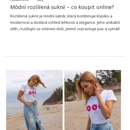
Módní rozšířená sukně – co koupit online?
Rozšířená sukně je módní šatník, který kombinuje klasiku a
modernost a dodává vzhled lehkosti a elegance. Jeho unikátní
střih, rozšiřující se směrem dolů, jemně zvýrazňuje pas a vytváří
smyslný a ženský efekt.
Módní rozšířená sukně
is estranný –
ideal jak pro ní, tak pro formálnější příchod. Vyrobeno z
různých materiálů, od lehkých tkanin po strukturované
tkaniny, vám umožní vytvářet různé vzhledy, od ležérního po
sofistikovaný. To je nutnost v šatníku každé ženy, která
oceňuje pohodlí a styl.
Módní rozšířená sukně – čím se
vyznačuje?
Módní rozšířená sukně
the form of A, which is in the pass or
the middle road, the most the hole or light, and the form A,
which is in the pass and not down. Mnohé z těchto sukní mají
vysoký pas, který dává pasu siluetu tvaru přesýpacích hodin.
Jsou vyrobeny z různých materiálů, od světla, jako je šifon
nebo tyl, až po strukturované materiály, stejně jako bavlnu,