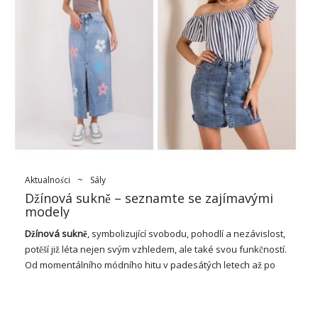
Rozšířená sukně
Má dlouhou historii sahající až do renesanční
éry, kdy vládla v dámské módě. Rozšířený pas byl takovým
symbolem bohatství a prestiže, protože vyžadoval velké
množství látky, což znamenalo, že si ho můžete dovolit
používat z vyšších sociálních vrstev. V 19. století, v období
romantismu,
rozšířené sukně
získaly popularitu mezi širokými
masami a vynikly univerzální dámskou módou. V této sezóně
nosí korzety, které mají nejvíce
kombinézy
. Čaj vyrobený z něj
v různých variantách a dortu a má číslo jedna na dně. Tanec is
príthem many ways, from leserních po elegantní, a symbol
feminismu a …
Aktualności
~
Sály
Džínová sukně – seznamte se zajímavými
modely
Džínová sukně
, symbolizující svobodu, pohodlí a nezávislost,
potěší již léta nejen svým vzhledem, ale také svou funkčností.
Od momentálního módního hitu v padesátých letech až po
trvalou položku šatníku po mnoho generací zůstává její
postavení ve světě módy neochvějné. Tento klasický a
nadčasový kus oblečení je nejen pohodlný na nošení, ale také