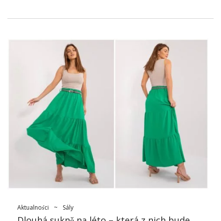
podíváme na fenomén základních sukní, analyzujeme jejich
význam, populární styly a jak ovlivňují dnešní módní trendy.
Módní základní sukně – proč je to
dobrá volba?
Základní sukně je dobrou volbou z několika párů. Jsou
univerzální a snadno upravitelné, děkuji, že jsou ideální pro
váš přístup – ze silnice. Jeho jednoduchý design a klasické
styly umožňují vytvářet různé oblečení, které jsou vhodné pro
individuální preference a styl. Za druhé,
Základy módních
sukní
Často jsou vyrobeny z vysoce kvalitních materiálů, což
zaručuje pohodlí a trvanlivost. Nevytvoří módní krabici, ale
takový praktický a funkční objem po dlouhou dobu. Za třetí, ní
sukně jsou nadčasové, což znamená, že nikdy nevyjdou z
módy. Lze jej nosit po mnoho ročních období a vytváří stabilní
základnu pro různé vzhledy. Díky tomu jsou tak …
Aktualności
~
Sály
Dlouhá sukně na léto – která z nich bude