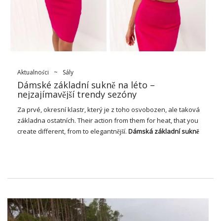
Inspirace pro tento styl pokračovala několik desetiletí, kde
ornamenty byly preferovaným prvkem boho a romantického
oblečení. Tento trend se čas od času vrací a přináší letní
moda
svěžest a lehkost. Volánky jsou spojeny s radostí, nedbalostí
…
Aktualności
~
Sály
Dámské základní sukně na léto –
nejzajímavější trendy sezóny
Za prvé, okresní klastr, který je z toho osvobozen, ale taková
základna ostatních. Their action from them for heat, that you
create different, from to elegantnější.
Dámská základní sukně
na léto
It can be easy with other items that are, or tops, which
are a first learning. V letní sezóně jsem také investoval do
některých klasických základen, které tvoří základ vzhledu.
Šijte pohodlně – objednejte si
dámskou základní sukni na léto
Dámská základní sukně na léto
je to část, která se používá, je