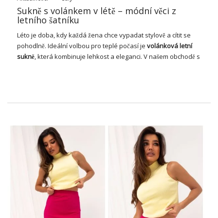
Sukně s volánkem v létě – módní věci z
letního šatníku
Léto je doba, kdy každá žena chce vypadat stylově a cítit se
pohodlně. Ideální volbou pro teplé počasí je
volánková letní
sukně
, která kombinuje lehkost a eleganci. V našem obchodě s
oblečením najdete široký výběr letních sukní s volánky, které
dokonale zapadají do nejnovějších módních trendů. Zveme
vás k objevení kolekce, která má více růžových vzorů, barev a
barev, ideální pro letní prázdniny.
Sukně s volánkem v létě – jak
znáte tento styl?
Módní sukně s volánkem na léto
vyznačující se lehkostí,
vzdušností a romantickým vzhledem. Vyrobená z měkkých
vzdušných materiálů, jako je bavlna a nebeský šifon, je
volánová sukně ideální pro teplé letní dny. Styly of these
shirts can t – from mini, over midi hingga po maxi – but all
estetic in form of decor, that dodá jí charm and femininity.