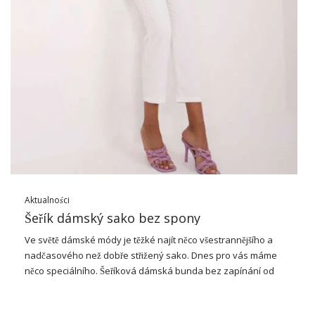
elegantní košile a
svetry
. Lze je nosit jak denně, tak během
aktivnějších okamžiků, jako jsou procházky nebo setkání s …
Aktualności
Šeřík dámský sako bez spony
Ve světě dámské módy je těžké najít něco všestrannějšího a
nadčasového než dobře střižený sako. Dnes pro vás máme
něco speciálního. Šeříková dámská bunda bez zapínání od
OCH BELLA je jedinečným doplňkem každého šatníku.