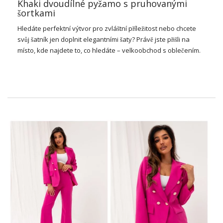
Khaki dvoudílné pyžamo s pruhovanými
šortkami
Hledáte perfektní výtvor pro zvláštní příležitost nebo chcete
svůj šatník jen doplnit elegantními
šaty
? Právě jste přišli na
místo, kde najdete to, co hledáte –
velkoobchod
s oblečením.
Rádi bychom Vám nabídli jeden z našich nejprodávanějších
modelů — khaki dvoudílné pyžamo s pruhovanými šortkami.
Tento úžasný výtvor splní očekávání i těch nejnáročnějších
klientů.
Proč si vybrat dvoudílné pyžamo
Khaki?
Ať už hledáte pyžamo pro každý den nebo pro zvláštní
příležitosti, tato dvoudílná pyžamová sada s pruhovanými
šortkami je perfektní. Díky univerzálnímu střihu bude skvělý
pro každou postavu. Khaki je navíc barva,
která nikdy nevyjde
z módy
a pruhy dodávají tvorbě eleganci.
Khaki dvoudílné pyžamo s