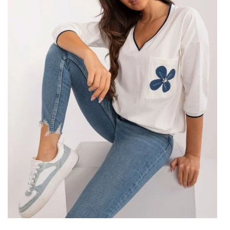
takže se perfektně hodí na jakoukoli postavu. Halenka má 3/4
rukáv, navíc má elegantní výstřih do V, který jí dodává třídu a
půvab. Absence zipů nebo knoflíků usnadňuje a pohodlně se
nosí. Sáhněte po této halence, abyste zdůraznili svůj
individuální styl a sofistikovanost.
Nezapomenutelný vzhled díky
aplikacím a příslušenství
To, co dělá tuto zelenou halenku opravdu zvláštní, jsou její
tisky a aplikace. Jemné a složité vzory z něj činí mimořádnou a
módní. To není vše – halenka má také kombinaci kamínků s
kamínky, …