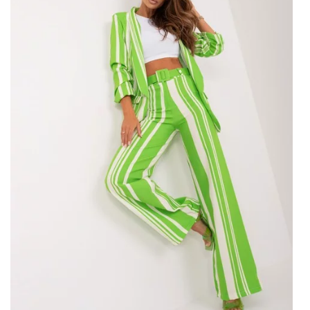
Oživte svůj vzhled – objednejte si
topy na léto
Prázdninové topy jsou klíčovým prvkem letního šatníku, který
poskytuje určité pohodlí v horkých dnech, ale také vám
umožní vybrat si svůj individuální styl. Mezi širokou škálou
vzorů, stylů a tkanin najdeme topy, které jsou ideální pro
každou příležitost – od relaxačních plážových dnů až po
večerní setkání s přáteli. Lehké látky, vzdušné styly a …