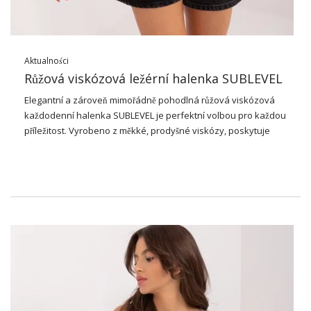
Aktualności
Růžová viskózová ležérní halenka SUBLEVEL
Elegantní a zároveň mimořádně pohodlná růžová viskózová
každodenní halenka SUBLEVEL je perfektní volbou pro každou
příležitost. Vyrobeno z měkké, prodyšné viskózy, poskytuje
pohodlí při nošení i po celý den. Díky hladkému vzoru se
halenka skvěle hodí k různým částem šatníku, což vám umožní
vytvořit nespočet vzhledů. Ať už se chystáte do práce, na
procházku, do města nebo na setkání s přáteli. Tato halenka
bude vždy tou správnou volbou.
Halenka je k dispozici ve velikosti S, která dokonale odpovídá
postavě modelu s výškou 173 cm. S rozměry poprsí 89 cm,
pasem 65 cm a boky 91 cm vypadá halenka mimořádně žensky
a stylově. Šířka podpaží je 50 cm, délka rukávu je 44 cm a
celková délka halenky je 68 cm, což zaručuje optimální
přizpůsobení a pohodlí při nošení. Díky klasickému střihu