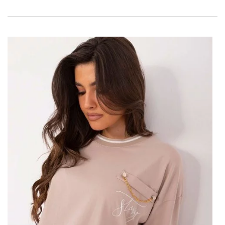
Postarejte se o svůj styl s lila
dámským sakem bez zapínání
Bez ohledu na to, zda se chystáte na oficiální obchodní
schůzku, romantickou večeři nebo jen setkání s přáteli, lila
dámská bunda bez zapínání OCH BELLA vám vždy dodá třídu a
důvěru. Lila barva je v dnešní době velmi módní a dodává
kouzlo každému stylu. V kombinaci s elegantním střihem
tohoto saka je to skutečná nutnost pro každou módní ženu.
Lilac Dámská bunda bez spony –
pohodlí a elegance
Ale co pohodlí při nošení? Tato bunda je velmi pohodlná. Bez
spony poskytuje svobodu pohybu při zachování elegantního
vzhledu. Vyrobeno z nejkvalitnějších materiálů, je šetrné k
pokožce a zároveň odolné a odolné proti opotřebení. Můžeme
jej nosit po celý rok, bez ohledu na roční období.
Kde najít šeříkový dámský sako
bez zapínání OCH BELLA?