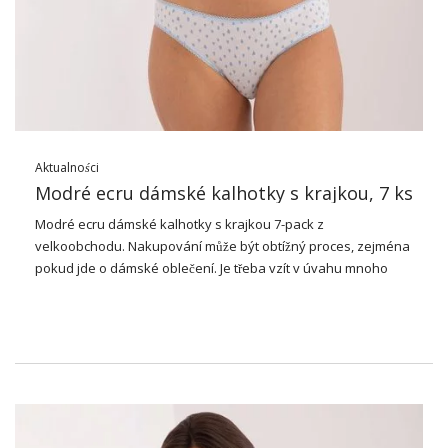
Aktualności
Modré ecru dámské kalhotky s krajkou, 7 ks
Modré ecru dámské kalhotky s krajkou 7-pack z
velkoobchodu. Nakupování může být obtížný proces, zejména
pokud jde o
dámské oblečení
. Je třeba vzít v úvahu mnoho
faktorů, jako je styl, pohodlí, cena a kvalita. Proto je důležité
najít dodavatele, který nabízí nejen vysoce kvalitní oblečení,
ale také širokou škálu možností, ze kterých si můžete vybrat.
Tehdy přichází do hry
velkoobchod
dámského spodního
prádla.
Co je velkoobchod spodního
prádla?