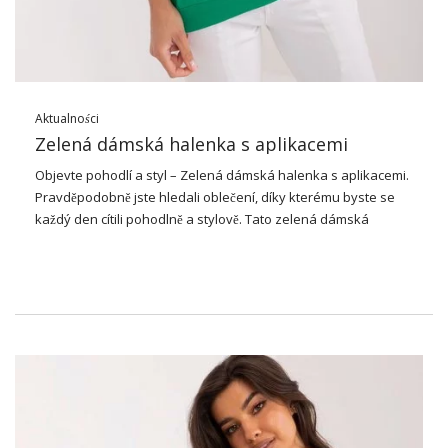
Aktualności
Zelená dámská halenka s aplikacemi
Objevte pohodlí a styl – Zelená dámská halenka s aplikacemi.
Pravděpodobně jste hledali oblečení, díky kterému byste se
každý den cítili pohodlně a stylově. Tato zelená dámská
halenka s aplikacemi od RELEVANCE je odpovědí na vaše
potřeby! Je vyroben z bavlny nejvyšší kvality, která poskytuje
neuvěřitelné pohodlí po celý den. Jeho ležérní styl z něj dělá
perfektní kombinaci s džíny pro neformální den v práci, ale
také s elegantními kalhotami pro večer ve městě.
Zelená dámská halenka s
aplikacemi
Model halenky se vyznačuje standardním střihem a velikostí,