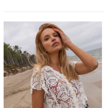
dokonale padne do siluety a dodá eleganci každé ženě.
Podívejme se tedy na to, jaké módní a inspirativní dámské
bundy jsou pravidelnou součástí šatníku každé elegantní a
moderní ženy.
Módní dámské bundy – od
pánského šatníku po krtka
Dámské bundy, které pocházejí z venkova, are changes from
this pracfirst trade on nedojíždějící element extravagantní
módy na molech a ve městech. S rozvojem módy se bundy
staly symbolem rovnosti žen a mužů a výrazem individuality.
Designéři se více zabývají klasikami, jak jsou nadšené, dlouhé
a volné bundy, které jim dodali moderní, ženské nádechy. Tyto
bundy, které rostly v popularitě, přestaly s prvními formami a
staly ikonstreetwear a haute couture. To je přesně to, co
evoluce dala.
Módní dámské bundy
Pánský šatník se stal
módním trendem v módě, …