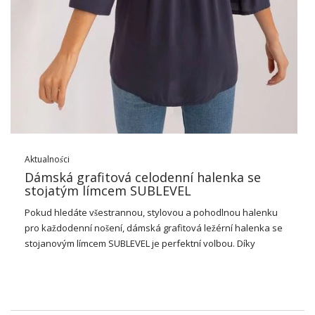
plánujete elegantní večeři nebo se setkáte se svými přáteli,
díky našim šatům se budete cítit …
Aktualności
Dámská grafitová celodenní halenka se
stojatým límcem SUBLEVEL
Pokud hledáte všestrannou, stylovou a pohodlnou halenku
pro každodenní nošení, dámská grafitová ležérní halenka se
stojanovým límcem SUBLEVEL je perfektní volbou. Díky
nadčasovému střihu jej můžete snadno přizpůsobit různým
vzhledům, a to jak pro práci, tak pro setkání s přáteli.
Objevte výhody halenky značky