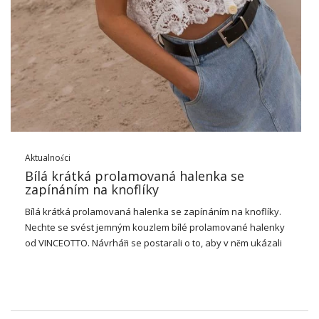
Aktualności
Bílá krátká prolamovaná halenka se
zapínáním na knoflíky
Bílá krátká prolamovaná halenka se zapínáním na knoflíky.
Nechte se svést jemným kouzlem bílé prolamované halenky
od VINCEOTTO. Návrháři se postarali o to, aby v něm ukázali
vintage eleganci, díky čemuž je tato halenka dokonalou
kombinací klasiky s moderností. Elegantní výstřih do V krásně
zvýrazňuje krk a krátký rukáv mu dodává lehkost, takže je
ideální pro léto. Prolamovaný vzor mu dodává jedinečný