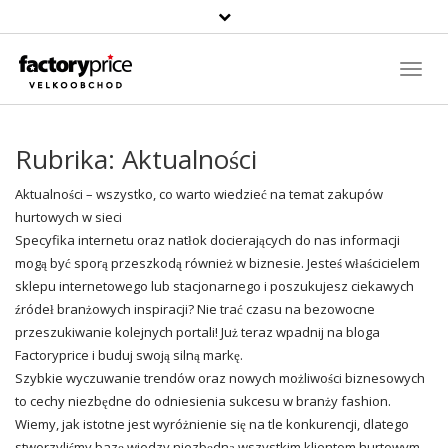
Vyhledávání
Toggl
Navig
Rubrika:
Aktualności
Aktualności – wszystko, co warto wiedzieć na temat zakupów
hurtowych w sieci
Specyfika internetu oraz natłok docierających do nas informacji
mogą być sporą przeszkodą również w biznesie. Jesteś właścicielem
sklepu internetowego lub stacjonarnego i poszukujesz ciekawych
źródeł branżowych inspiracji? Nie trać czasu na bezowocne
przeszukiwanie kolejnych portali! Już teraz wpadnij na bloga
Factoryprice i buduj swoją silną markę.
Szybkie wyczuwanie trendów oraz nowych możliwości biznesowych
to cechy niezbędne do odniesienia sukcesu w branży fashion.
Wiemy, jak istotne jest wyróżnienie się na tle konkurencji, dlatego
stworzyliśmy bazę wiedzy niezbędną wszystkim klientom hurtowym.