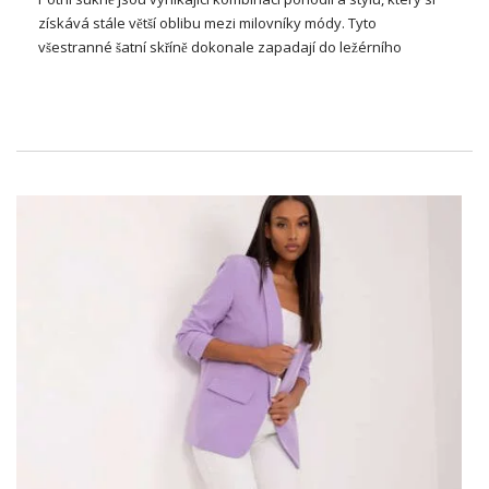
získává stále větší oblibu mezi milovníky módy. Tyto
všestranné šatní skříně dokonale zapadají do ležérního
sportovního vzhledu, ale díky své všestrannosti mohou být
také základem pro elegantnější vzhled. Vyrobeno z měkkých,
pružných materiálů,
základní tepláky
poskytují pohodlí při
nošení a zároveň vypadají moderně a stylově. Jsou skvělé pro
každodenní použití, ať už pro relaxační procházky,
nakupování nebo neformální setkání. Připravte se objevit, jak
se tepláky mohou stát nedílnou součástí vašeho šatníku a
přinést vám svobodu a módní eleganci v jednom!
Chcete vypadat módní? Sáhněte
po pohodlných sukních!
Potní sukně jsou perfektním řešením pro ženy, které oceňují
pohodlí a styl v každodenním vzhledu. Vyrobeny z měkkých
elastických materiálů, jako je bavlna nebo mikina, poskytují
nejen pohodlí při nošení, ale také svobodu pohybu. S
jednoduchým, minimalistickým designem,
základní tepláky
hodí se k různým šatním předmětům – od triček a mikin až po