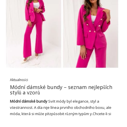
pochází v módě?
Historie elegantních dam sahá až do pastovité, ale jejich
popularita a postupem času se zvýšila. Počátky sahají do 18.
století, kdy byly prodány laděné obleky, které se skládají z
vestavěné bundy a sukně nebo khotky. Tyto sady byly
používány hlavně v oblasti pánské módy.
Jak se
dámská móda
vyvíjela, elegantní sada se stala
symbolem elegance a prestiže pro ženy. Ve 20. letech 20.
století, v období tzv. „Jazzového věku“, se objevily ké obleky,
které se staly icem té a řovaly modernost a ztracené. V 50. a
60. letech
Dámská elegantní sada
se stal …
Aktualności
Módní dámské bundy – seznam nejlepších
stylů a vzorů
Módní
dámské bundy
Svět módy byl elegance, styl a
všestrannost. A día nije línea prvního obchodního boxu, ale
móda, která si může přizpůsobit různým typům y.Chcete-li si
vybrat klasický model v neutrální barvě nebo odvážnou bundu
zdobenou vzory oblohy nebo výšivkou oblohy, dámská bunda