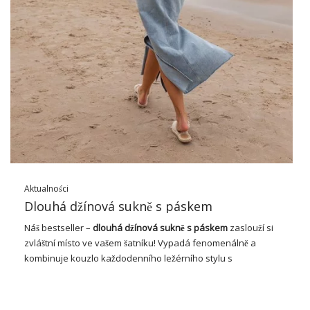
kteří si cení kvality
Velkoobchod šatů však není jen místem, kde najdeme
nejnovější trendy. To je především místo, kde …
Aktualności
Dlouhá džínová sukně s páskem
Náš bestseller –
dlouhá džínová sukně s páskem
zaslouží si
zvláštní místo ve vašem šatníku! Vypadá fenomenálně a
kombinuje kouzlo každodenního ležérního stylu s
feministickou elegancí. Jednoduchý vzor a jasný odstín modré
vypadají fantasticky a zdůrazňují přírodní krásu. Vytvořeno
značkou MAY BY SHINING STAR s převládající bavlnou, která