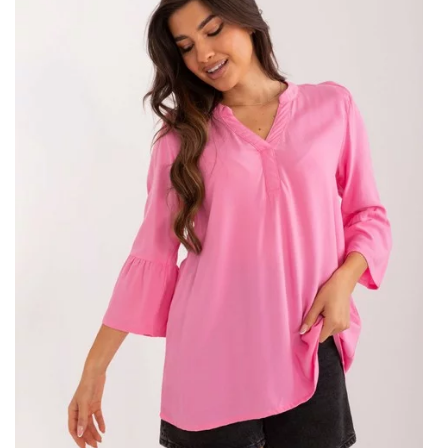
Velkoobchod se spodním prádlem je místo, kde maloobchodní
prodejny a jednotliví zákazníci mohou nakupovat
dámské
spodní prádlo
ve velkém množství, často za mnohem nižší
ceny, než kdyby kupovali jednotlivé kusy. Velkoobchodníci,
jako je tento, nabízejí různé styly, barvy a velikosti, což vám
dává příležitost najít perfektní sortiment spodního prádla a
oblečení pro každou ženu.
Čím vyniká náš velkoobchod
spodního prádla?
Náš velkoobchod vyniká od ostatních širokým sortimentem
vysoce kvalitních produktů. Nabízíme různé styly, od
jednoduchého, ležérního oblečení a spodního prádla, až po
elegantnější výtvory pro zvláštní příležitosti. Kromě toho jsou
všechny naše výrobky vyrobeny z materiálů nejvyšší kvality,
což zaručuje jejich …