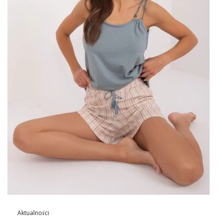
halenka zdůrazňuje silné stránky postavy a zároveň maskuje
možné nedokonalosti.
Styl a funkčnost Růžová viskózová
ležérní halenka SUBLEVEL
Neformální styl v módě se těší nezmenšené popularitě a růžová
viskózová halenka SUBLEVEL pro každodenní život dokonale
zapadá do těchto trendů. Vyrobeno …
Aktualności