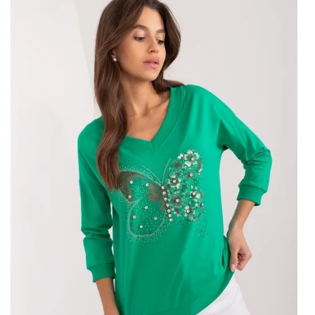
Halenka s 3/4 rukávem je zase zárukou pohodlí bez ohledu
na roční období. Díky délce rukávů je halenka praktickou
volbou pro chladnější i teplejší dny.
Béžová dámská ležérní halenka s
3/4 rukávem je zárukou kvality
Béžová dámská ležérní halenka s 3/4 rukávy dostupná na
webových stránkách velkoobchodu šatů je vyrobena z vysoce
kvalitních materiálů, díky nimž je nejen elegantní, ale také
odolná. Tento výrobek se vyznačuje promyšleným střihem,
který zaručuje dokonalé přizpůsobení postavě.
Halenky z velkoobchodu – vyberte
si pohodlí a styl
Béžová dámská ležérní halenka s 3/4 rukávy je produkt, který
kombinuje pohodlí při nošení s módním vzhledem. Díky ní se
každá žena bude cítit sebevědomě a elegantně, …