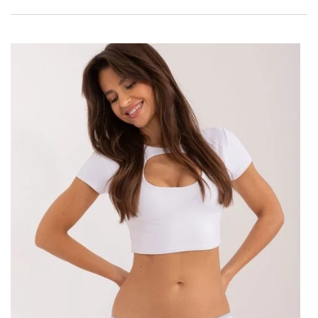
poskytuje pohodlí při nošení.
Sukně má standardní velikost a maxi délku, což je ideální pro
dlouhé procházky a výlety do města. Další kapsy a opasek
dodávají funkčnost a sofistikovanost.
Šaty
jsou zapínány
zipem a knoflíky, což jen zvyšuje jeho praktičnost. Ideální pro
ženy, které oceňují pohodlí a styl. Modelka má na sobě
velikost S. Rozměry modelu: výška 170 cm, poprsí 86 cm, pas 65
cm, boky 92 cm.
Dlouhá džínová sukně s páskem –
Klíčové vlastnosti produktu
Rozměry sukně ve velikosti S měřené ploché: šířka v pase – 34
cm, celková délka – 97 cm. Taková sukně je vynikající volbou
pro ženy, které chtějí kombinovat módní vzhled s komfortem
nošení. Zvýrazněním pasu opaskem získáte módní nádech,
který doplní celý outfit.
Současné módní …