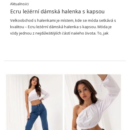
Aktualności
Ecru ležérní dámská halenka s kapsou
Velkoobchod
s halenkami je místem, kde se móda setkává s
kvalitou – Ecru ležérní dámská halenka s kapsou. Móda je
vždy jednou z nejdůležitějších částí našeho života. To, jak
vypadáme, jak se prezentujeme, ovlivňuje to, jak nás ostatní
vnímají. Proto je tak důležité vybrat si oblečení nejvyšší třídy –
ty, které budou nejen vypadat krásně, ale budou také
vyrobeny z materiálů vynikající kvality. Vynikajícím řešením pro
ty, kteří ocení módu, jsou velkoobchodní
šaty
.
Ecru ležérní dámská halenka s
kapsou – Špičková kvalita v
každém švu
Při výběru halenek z velkoobchodního obchodu jste si jisti, že
obdržíte produkt nejvyšší kvality. Každá halenka je pečlivě
vyrobena, s důrazem na každý, i ten nejmenší detail. To je
záruka, že zvolený výtvor vám bude sloužit po dlouhou dobu,
bez ohledu na to, jak často jej nosíte.