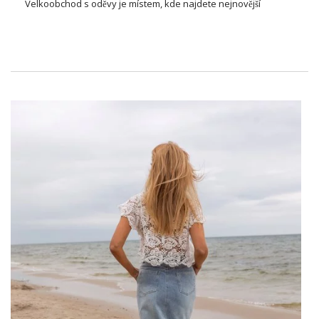
Velkoobchod
s oděvy je místem, kde najdete nejnovější
kolekce, které uspokojí vkus i těch nejnáročnějších zákazníků.
Jedním z takových míst je
velkoobchod Factoryprice
. Béžová
dámská halenka plus size s potiskem a kamínky je návrhem
pro ženy, které oceňují pohodlí a eleganci. Béžová barva je
symbolem třídy a všestrannosti, která se hodí k mnoha
vzhledům. Potisk a kamínky dodávají blůze jedinečný
charakter, který ji odlišuje od ostatních návrhů na trhu.
Móda pro každou ženu ve
velkoobchodních halenkách –
béžová dámská halenka plus size
s potiskem a kamínky
Ve velkoobchodní nabídce najdeme celou řadu modelů, které
splní očekávání každé ženy. Ať už hledáte elegantní halenku
pro zvláštní příležitost nebo pohodlnou halenku pro
každodenní život – velkoobchod nabízí široký výběr
odzieży
,
który wpisuje się w aktualne trendy mody.
Velkoobchod šatů — místo pro ty,