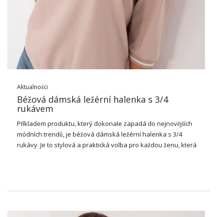
Nejlepší místo pro …
Aktualności
Béžová dámská ležérní halenka s 3/4
rukávem
Příkladem produktu, který dokonale zapadá do nejnovějších
módních trendů, je béžová dámská ležérní halenka s 3/4
rukávy. Je to stylová a praktická volba pro každou ženu, která
si cení elegance, ale také pohodlí.
Proč si vybrat béžovou dámskou
ležérní halenku s 3/4 rukávy?
Béžová barva je extrémně univerzální, dobře se hodí k mnoha
dalším odstínům a usnadňuje tak vytváření různých vzhledů.