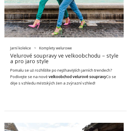
Dnes, pradní velur si může nechat téměř každý klient, který
chce dostat špetku pohodlného pohled na svůj šatník. V
současné době je mezi velurové oblečení největší popularitou
přesně velurové soubory, které se skvěle na postavě a
přitahují zdánlivé. Naše mimořádně praktické na nošení a
praktické, stejně jako nabízí jarní styl připravený okamžitě
vyrazit. S tílem této kolekce oděvů velkoobchodníka
FactoryPrice.eu Samozřejmě nabízí
velurové
…
Jarní kolekce
~
Komplety welurowe
Velurové soupravy ve velkoobchodu – style
a pro jaro style
Pomalu se už rozhlížíte po nejžhavějších jarních trendech?
Podívejte se na nové
velkoobchod
velurové soupravy
Co se
děje s vzhledu městských žen a zvýrazní vzhled!
Brzy se blíží nová sezóna pro jarní
velur!
Velur stále potěší svou brilantností jako žen, tak návrhářů
oděvů, kteří je skvěle využívají. Charakteristika velurové
materiál je super měkký a plyšový na dotek, není divu, že