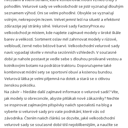
pohodlím. Velurové sady ve velkoobchodě se jistě vyznačují dlouhým
seznamem výhod. Oni se velmi pohodlně. Obvykle se vyznačují
volným, nekrepovým řezem. Velvet jemně leží na siluetě a efektivně
zdůrazňje její stránky silné. Velurové sady FactoryPrice.eu
velkoobchod je místem, kde najdete zajímavé modely v široké škále
barev a velikostí. Sortiment oslav měl zahrnovat modely v růžové,
velbloudí, černé nebo béžové barvě. Velkoobchodní velurové sady
navíc vypadají skvěle v mnoha sezónních vzhledech. V současné
době je nahoře postavit je vedle sebe s dlouhou prošívané vestou a
kotníkovými botami na podrážce traktoru. Doporučujeme také
kombinovat módní sety se sportovní obuví a koženou bundou.
Velurová látka je velmi příjemná na dotek a stará se o citlivou
ženskou pokožku.
Na závěr – hledáte další zajímavé informace o velurové sadě? Víte,
jak modely si obreconcile, abyste přilákali nové zákazníky? Nechte
se inspirovat zajímavými příspěvky našich specialistů na blog a
vyberte si velurové sady pro vaše podnikání, které vás od
závodníka. Čtením našich článků se dozvíte, jaké velkoobchodní
velurové sady se současné době těší nejoblíbenějším, a naučíte se