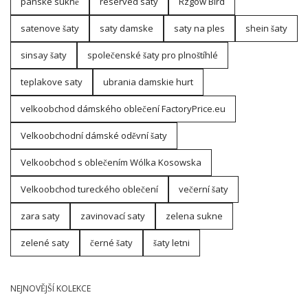
pánské sukně
reserved saty
Rzgów Bird
satenove šaty
saty damske
saty na ples
shein šaty
sinsay šaty
společenské šaty pro plnoštíhlé
teplakove saty
ubrania damskie hurt
velkoobchod dámského oblečení FactoryPrice.eu
Velkoobchodní dámské oděvní šaty
Velkoobchod s oblečením Wólka Kosowska
Velkoobchod tureckého oblečení
večerní šaty
zara saty
zavinovací saty
zelena sukne
zelené saty
černé šaty
šaty letni
NEJNOVĚJŠÍ KOLEKCE