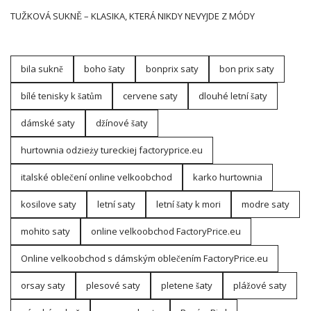
dłużej. Do tej pory w Twoim asortymencie brakowało
TUŽKOVÁ SUKNĚ – KLASIKA, KTERÁ NIKDY NEVYJDE Z MÓDY
przestrzeni na stylowe damskie komplety? Nadejście nowego
sezonu w modzie to świetna okazja, by wprowadzić
pozytywne zmiany. Jedną z nich może być zamówienie
większej ilości welurowych kompletów. Dbające o swój
bila sukně
boho šaty
bonprix saty
bon prix saty
wizerunek kobiety chętnie po nie sięgają na …
bílé tenisky k šatům
cervene saty
dlouhé letní šaty
dámské saty
džínové šaty
hurtownia odzieży tureckiej factoryprice.eu
italské oblečení online velkoobchod
karko hurtownia
kosilove saty
letní saty
letní šaty k mori
modre saty
mohito saty
online velkoobchod FactoryPrice.eu
Online velkoobchod s dámským oblečením FactoryPrice.eu
orsay saty
plesové saty
pletene šaty
plážové saty