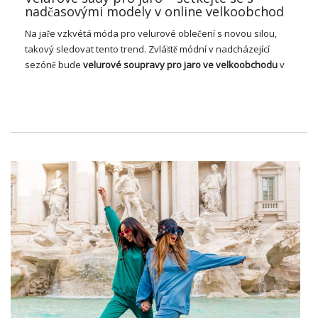
nadčasovými modely v online velkoobchod
Na jaře vzkvétá móda pro velurové oblečení s novou silou,
takový sledovat tento trend. Zvláště módní v nadcházející
sezóně bude
velurové soupravy pro jaro ve velkoobchodu
v
Oblíbených stylech dámy. Jak jsou modely? Podívejte se na
nejMódnější velurové sety s velkoobchodníků s oblečením!
Módní velur v jarní kolekci
velkoobchodníků
Velur se v hodně poslední době v dámské módě pokazil a
zahrnoval velkolepý úspěšný návrat k našim každodenním
stylizacím. Kdysi symbol kýče, dnes – předmětem touhy
množství žen, které pečivě sledují současné módní trendy!
Velurové
šaty
mají v sobě stále náznak starého královského
slohu, kterým byl vidět u výluční dvorů mocných vládců.
[limit produktu =“1″ sloupce =“1″
skus=“649144″]