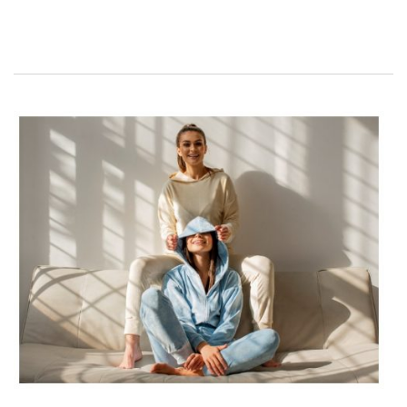
velkoobchodu
, kde najdete spoustu nádherných modelů,
které ženy hledají. Podívejte se, proč byste měli mít ve svém
butiku velurové
dámské teplákové soupravy
, na jaké barvy
vsadit a kde koupit kvalitní zboží.
S novou podzimní sezónou se
móda pro velur vrací!
Od loňského roku se móda pro velur v dámském ležérním
vzhledu vrátila jako bumerang, v obchodech vyrostla z
velurové soubory. Dámy milují velurové věci, protože tento
materiál se krásně třpytí a je extrémně měkký a příjemný na
dotek! Současně dává oblečení specifický elegantní elegantní
styl ve stylu kouzla, který přitahuje milovníky výrazného stylu.
Velur se objevil v oděvním průmyslu jako vývoj kategorie se
stejně módními podzimními teplákovými soupravami. Dámy ze
všech stran viděly dvoudílné soupravy vyrobené z bavlněné
mikiny
, takže se návrháři rozhodli diverzifikovat tuto skupinu.
Velurové celkový vzhled, který nabízejí tyto typy souborů,
zejména potěší dívky, které rádi překvapí oblečením a nebojí …