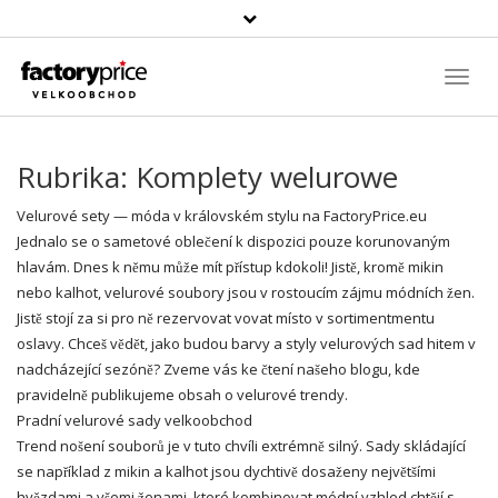
Vyhledávání
Toggl
Navig
Rubrika:
Komplety welurowe
Velurové sety — móda v královském stylu na FactoryPrice.eu
Jednalo se o sametové oblečení k dispozici pouze korunovaným
hlavám. Dnes k němu může mít přístup kdokoli! Jistě, kromě mikin
nebo kalhot, velurové soubory jsou v rostoucím zájmu módních žen.
Jistě stojí za si pro ně rezervovat vovat místo v sortimentmentu
oslavy. Chceš vědět, jako budou barvy a styly velurových sad hitem v
nadcházející sezóně? Zveme vás ke čtení našeho blogu, kde
pravidelně publikujeme obsah o velurové trendy.
Pradní velurové sady
velkoobchod
Trend nošení souborů je v tuto chvíli extrémně silný. Sady skládající
se například z mikin a kalhot jsou dychtivě dosaženy největšími
hvězdami a všemi ženami, které kombinovat módní vzhled chtějí s