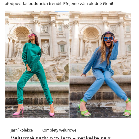
předpovídat budoucích trendů. Přejeme vám plodné čtení!
Jarní kolekce
~
Komplety welurowe
Velurové sady pro jaro – setkejte se s