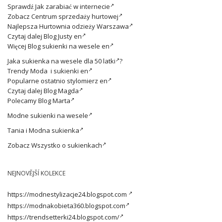
Sprawdź
Jak zarabiać w internecie
Zobacz
Centrum sprzedaży hurtowej
Najlepsza
Hurtownia odzieży Warszawa
Czytaj dalej
Blog Justy en
Więcej
Blog sukienki na wesele en
Jaka
sukienka na wesele dla 50 latki
?
Trendy
Moda i sukienki en
Popularne ostatnio
stylomierz en
Czytaj dalej
Blog Magda
Polecamy
Blog Marta
Modne
sukienki na wesele
Tania i
Modna sukienka
Zobacz
Wszystko o sukienkach
NEJNOVĚJŠÍ KOLEKCE
https://modnestylizacje24.blogspot.com
https://modnakobieta360.blogspot.com
https://trendsetterki24.blogspot.com/