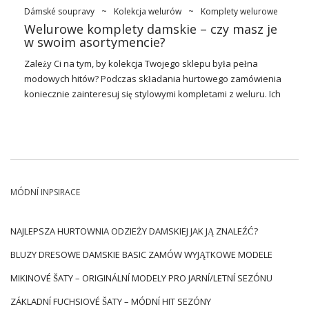
Dámské soupravy
~
Kolekcja welurów
~
Komplety welurowe
Welurowe komplety damskie – czy masz je
w swoim asortymencie?
Zależy Ci na tym, by kolekcja Twojego sklepu była pełna
modowych hitów? Podczas składania hurtowego zamówienia
koniecznie zainteresuj się stylowymi kompletami z weluru. Ich
obecność w asortymencie Twojego sklepu przyciągnie uwagę
wielu kobiet spragnionych modowych nowości. Nie wiesz, na
jakie
welurowe komplety damskie w hurcie
warto zwrócić
uwagę? Sprawdź nasze profesjonalne porady i wybierz
ciekawe modele, które wpiszą się w popularne trendy.
Modę na noszenie efektowych kompletów damskich
MÓDNÍ INPSIRACE
obserwujemy już od dłuższego czasu. Do zwiększenia ich
popularności z pewnością przyczynił się okres pandemii, w
NAJLEPSZA HURTOWNIA ODZIEŻY DAMSKIEJ JAK JĄ ZNALEŹĆ?
której większość kobiet porzuciła elegancki strój na rzecz
wygodnej, niekrępującej ruchów odzieży idealnej do
BLUZY DRESOWE DAMSKIE BASIC ZAMÓW WYJĄTKOWE MODELE
spędzania czasu w domowym zaciszu. Dwuczęściowe
MIKINOVÉ ŠATY – ORIGINÁLNÍ MODELY PRO JARNÍ/LETNÍ SEZÓNU
komplety damskie tak mocno spodobały się paniom na całym
świecie, że wszystko wskazuje na to, że zostaną one z nami na
ZÁKLADNÍ FUCHSIOVÉ ŠATY – MÓDNÍ HIT SEZÓNY