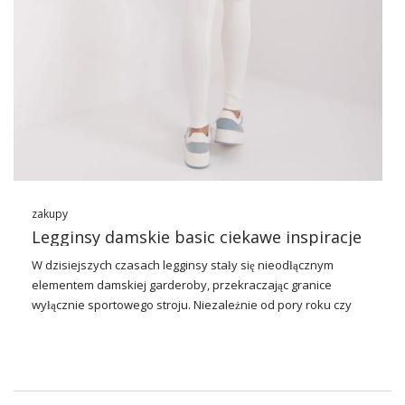
zakupy
Legginsy damskie basic ciekawe inspiracje
W dzisiejszych czasach legginsy stały się nieodłącznym
elementem damskiej garderoby, przekraczając granice
wyłącznie sportowego stroju. Niezależnie od pory roku czy
okazji,
modne legginsy damskie basic
są niezastąpionym
elementem w damskiej szafie. Legginsy gwarantują zarówno
wygodę, jak i stylowy wygląd. Ich uniwersalność sprawia, że są
one podstawą wielu kobiecych outfitów. Doskonale
komponują się zarówno z casualowymi zestawami, jak i