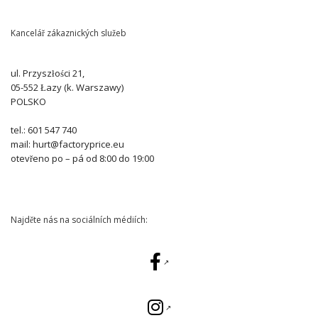
Kancelář zákaznických služeb
ul. Przyszłości 21,
05-552 Łazy (k. Warszawy)
POLSKO
tel.: 601 547 740
mail: hurt@factoryprice.eu
otevřeno po – pá od 8:00 do 19:00
Najděte nás na sociálních médiích: