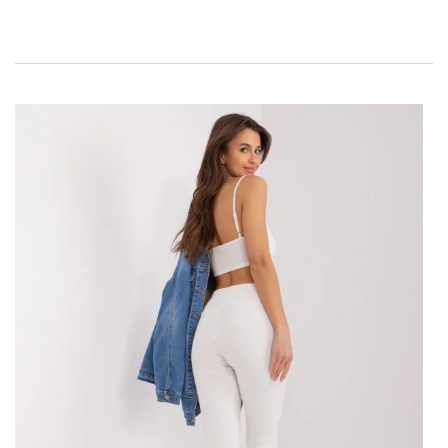
całym globie. Chodzi o długie bluzy damskie, które zapewniają
przytulną ochronę w zimne dni, a przy tym wyglądają bardzo
stylowo. Pójdziesz w nich do pracy, szkoły czy na spacer.
Wykonane są w większości z przyjemnej w dotyku dresowej
dzianiny bawełnianej. Taki materiał zapewnia maksimum
wygody i pełen komfort. Luźniejszy fason dba z kolei o pełen
zakres Twoich ruchów. Przedłużony fason takiej bluzy sięga
przeważnie trochę za pośladki, do połowy uda lub nawet za
kolano. To sprawia, że nasze dolne partie ciała są dużo lepiej
chronione przed chłodem. Nie ma lepszej sytuacji od tej, gdy
stylowy wygląd i najnowsze trendy idą w parze z wygodą.
Pokażemy Wam dziś kilka fajnych modeli
długich bluz z
polskiego sklepu z ubraniami eButik.pl
, które wiele dziewczyn
chciałoby mieć w swojej szafie.
Długie bluzy damskie –
…