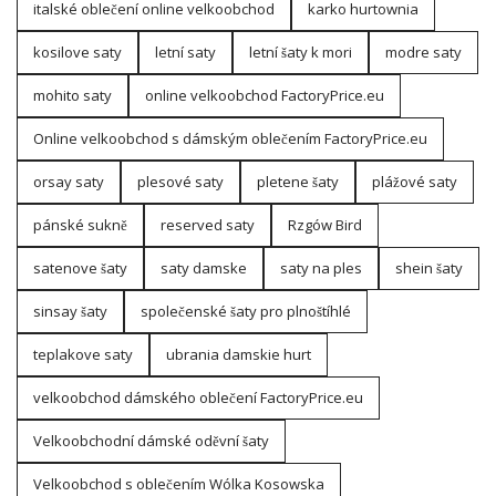
italské oblečení online velkoobchod
karko hurtownia
kosilove saty
letní saty
letní šaty k mori
modre saty
mohito saty
online velkoobchod FactoryPrice.eu
Online velkoobchod s dámským oblečením FactoryPrice.eu
orsay saty
plesové saty
pletene šaty
plážové saty
pánské sukně
reserved saty
Rzgów Bird
satenove šaty
saty damske
saty na ples
shein šaty
sinsay šaty
společenské šaty pro plnoštíhlé
teplakove saty
ubrania damskie hurt
velkoobchod dámského oblečení FactoryPrice.eu
Velkoobchodní dámské oděvní šaty
Velkoobchod s oblečením Wólka Kosowska