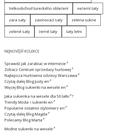
Velkoobchod tureckého oblečení
večerní šaty
zara saty
zavinovací saty
zelena sukne
zelené saty
černé šaty
šaty letni
NEJNOVĚJŠÍ KOLEKCE
Sprawdź
Jak zarabiać w internecie
Zobacz
Centrum sprzedaży hurtowej
Najlepsza
Hurtownia odzieży Warszawa
Czytaj dalej
Blog Justy en
Więcej
Blog sukienki na wesele en
Jaka
sukienka na wesele dla 50 latki
?
Trendy
Moda i sukienki en
Popularne ostatnio
stylomierz en
Czytaj dalej
Blog Magda
Polecamy
Blog Marta
Modne
sukienki na wesele