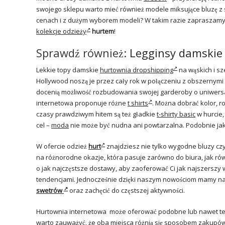
swojego sklepu warto mieć również modele miksujące bluzę z 
cenach i z dużym wyborem modeli? W takim razie zapraszamy C
kolekcje odzieży
hurtem
!
Sprawdź również:
Legginsy damskie 
Lekkie topy damskie
hurtownia dropshipping
na wąskich i sz
Hollywood noszą je przez cały rok w połączeniu z obszernymi 
docenią możliwość rozbudowania swojej garderoby o uniwers
internetowa proponuje różne
t shirts
. Można dobrać kolor, r
czasy prawdziwym hitem są też gładkie
t-shirty basic
w hurcie,
cel –
moda
nie może być nudna ani powtarzalna. Podobnie ja
W ofercie odzież
hurt
znajdziesz nie tylko wygodne bluzy c
na różnorodne okazje, która pasuje zarówno do biura, jak ró
o jak najczęstsze dostawy, aby zaoferować Ci jak najszers
tendencjami. Jednocześnie dzięki naszym nowościom mamy na
swetrów
oraz zachęcić do częstszej aktywności.
Hurtownia internetowa może oferować podobne lub nawet te
warto zauważyć, że oba miejsca różnią się sposobem zakupó