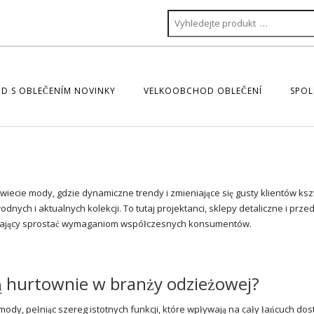
D S OBLEČENÍM NOVINKY
VELKOOBCHOD OBLEČENÍ
SPOL
iecie mody, gdzie dynamiczne trendy i zmieniające się gusty klientów kszt
odnych i aktualnych kolekcji. To tutaj projektanci, sklepy detaliczne i prze
alający sprostać wymaganiom współczesnych konsumentów.
ią hurtownie w branży odzieżowej?
dy, pełniąc szereg istotnych funkcji, które wpływają na cały łańcuch dos