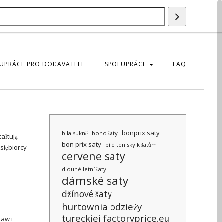
Vyhledáván
UPRÁCE PRO DODAVATELE
SPOLUPRÁCE
FAQ
bonprix saty
bila sukně
boho šaty
ałtują
bon prix saty
bílé tenisky k šatům
dsiębiorcy
cervene saty
dlouhé letní šaty
dámské saty
džínové šaty
hurtownia odzieży
tureckiej factoryprice.eu
taw i