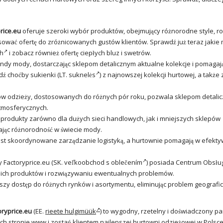
rice.eu
oferuje szeroki wybór produktów, obejmujący różnorodne style, ro
sować ofertę do zróżnicowanych gustów klientów. Sprawdź już teraz jakie
ch
i zobacz również ofertę ciepłych bluz i swetrów.
rendy mody, dostarczając sklepom detalicznym aktualne kolekcje i pomagaj
ź choćby sukienki (LT.
suknelės
) z najnowszej kolekcji hurtowej, a także
jów odzieży, dostosowanych do różnych pór roku, pozwala sklepom detali
tmosferycznych.
produkty zarówno dla dużych sieci handlowych, jak i mniejszych sklepów
ając różnorodność w świecie mody.
 jest skoordynowane zarządzanie logistyką, a hurtownie pomagają w efek
 Factoryprice.eu (SK.
veľkoobchod s oblečením
)
posiada Centrum Obsługi
ich produktów i rozwiązywaniu ewentualnych problemów.
ejszy dostęp do różnych rynków i asortymentu, eliminując problem geograf
oryprice.eu
(EE.
rieete hulgimüük
) to wygodny, rzetelny i doświadczony pa
ich stronie www i zostań klientem najlepszej hurtowni odzieżowej w Polsce