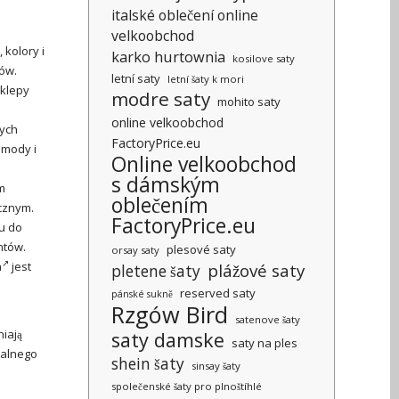
italské oblečení online
velkoobchod
 kolory i
karko hurtownia
kosilove saty
tów.
letní saty
letní šaty k mori
sklepy
modre saty
mohito saty
online velkoobchod
zych
FactoryPrice.eu
 mody i
Online velkoobchod
s dámským
m
oblečením
cznym.
FactoryPrice.eu
u do
ntów.
plesové saty
orsay saty
a
jest
plážové saty
pletene šaty
reserved saty
pánské sukně
Rzgów Bird
satenove šaty
niają
saty damske
saty na ples
nalnego
shein šaty
sinsay šaty
společenské šaty pro plnoštíhlé