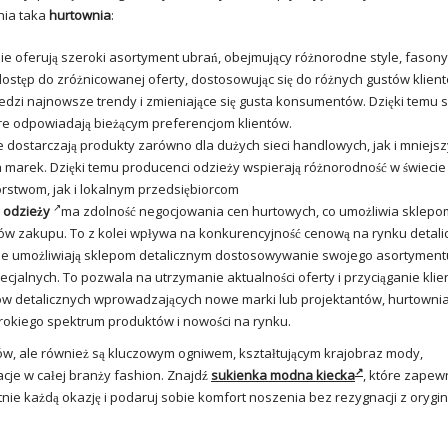
łnia taka
hurtownia
:
ie oferują szeroki asortyment ubrań, obejmujący różnorodne style, fasony,
dostęp do zróżnicowanej oferty, dostosowując się do różnych gustów klien
śledzi najnowsze trendy i zmieniające się gusta konsumentów. Dzięki temu 
re odpowiadają bieżącym preferencjom klientów.
e dostarczają produkty zarówno dla dużych sieci handlowych, jak i mniejs
 marek. Dzięki temu producenci odzieży wspierają różnorodność w świecie
rstwom, jak i lokalnym przedsiębiorcom
 odzieży
ma zdolność negocjowania cen hurtowych, co umożliwia sklepo
ów zakupu. To z kolei wpływa na konkurencyjność cenową na rynku detali
ie umożliwiają sklepom detalicznym dostosowywanie swojego asortyment
specjalnych. To pozwala na utrzymanie
aktualności
oferty i przyciąganie klie
pów detalicznych wprowadzających nowe marki lub projektantów,
hurtowni
rokiego spektrum produktów i nowości na rynku.
ców, ale również są kluczowym ogniwem, kształtującym krajobraz mody,
cje w całej branży fashion. Znajdź
sukienka modna kiecka
, które zapew
nie każdą okazję i podaruj sobie komfort noszenia bez rezygnacji z orygi