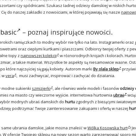
szortami czy spódnicami. Szukasz ładnej odzieży damskiej w niskich hur
ię do naszej zakładki z nowościami, w której pojawiają się nasze
najnow
basic
– poznaj inspirujące nowości.
erokich ramiączkach to modny wybór nie tylko na lato. Instagramerki oraz
swetrami oraz ciepłymi kurtkami i płaszczami. Odbiorcy twojej oferty z pe
alne topy z
najnowszej kolekcji
w różnorodnych krojach i kolorach. Hurt
ozmiar, a także materiał. Wszystkie te aspekty są niesamowicie ważne. Ost
 po które najczęściej sięgają kobiety. Autorom marki
By olala sklep
przyświ
k w
vera
, musi zachwycać, inspirować i zachęcać do działania.
zy modne sukienki
szmizjerki
, ale również wiele modeli i fasonów
odzieży 
wnież na miasto czy wieczorne wyjście. internetowa hurtownia
ubrań
wcią
zy wybór modnych ubrań damskich do
hurtu
zgodnych z bieżącymi światowym
dzieję podtrzymać Twoje zainteresowanie zakupami i ofertą w naszej
hur
 same ubrania damskie, jakie można znaleźć w
Wólka Kosowska hurt
! J
w. W ofercie Twojego sklepu na nowy sezon warto zarezerwować sporo mi