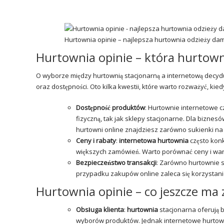
Hurtownia opinie – najlepsza hurtownia odzieży dam
Hurtownia opinie – która hurtowni
O wyborze między hurtownią stacjonarną a internetową decydu
oraz dostępności. Oto kilka kwestii, które warto rozważyć, kie
Dostępność produktów
: Hurtownie internetowe c
fizyczną, tak jak sklepy stacjonarne. Dla biznes
hurtowni online znajdziesz zarówno sukienki na w
Ceny i rabaty
:
internetowa hurtownia
często konk
większych zamówień. Warto porównać ceny i war
Bezpieczeństwo transakcji
: Zarówno hurtownie s
przypadku zakupów online zaleca się korzystani
Hurtownia opinie – co jeszcze ma 
Obsługa klienta
:
hurtownia
stacjonarna oferują 
wyborów produktów. Jednak internetowe hurtownie