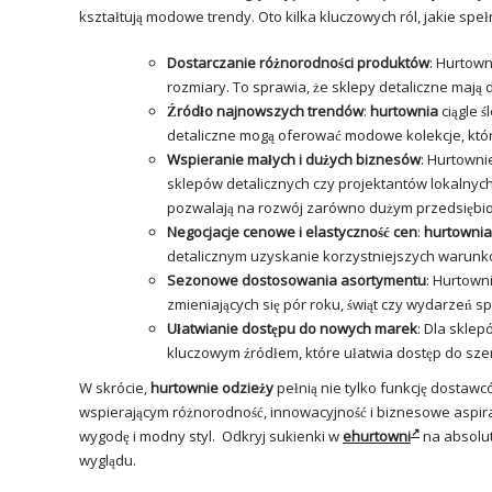
kształtują modowe trendy. Oto kilka kluczowych ról, jakie spe
Dostarczanie różnorodności produktów
: Hurtown
rozmiary. To sprawia, że sklepy detaliczne mają 
Źródło najnowszych trendów
:
hurtownia
ciągle 
detaliczne mogą oferować modowe kolekcje, któ
Wspieranie małych i dużych biznesów
: Hurtowni
sklepów detalicznych czy projektantów lokalnych
pozwalają na rozwój zarówno dużym przedsiębio
Negocjacje cenowe i elastyczność cen
:
hurtownia
detalicznym uzyskanie korzystniejszych warunk
Sezonowe dostosowania asortymentu
: Hurtown
zmieniających się pór roku, świąt czy wydarzeń 
Ułatwianie dostępu do nowych marek
: Dla skle
kluczowym źródłem, które ułatwia dostęp do sze
W skrócie,
hurtownie odzieży
pełnią nie tylko funkcję dostaw
wspierającym różnorodność, innowacyjność i biznesowe aspira
wygodę i modny styl. Odkryj sukienki w
ehurtowni
na absolut
wyglądu.