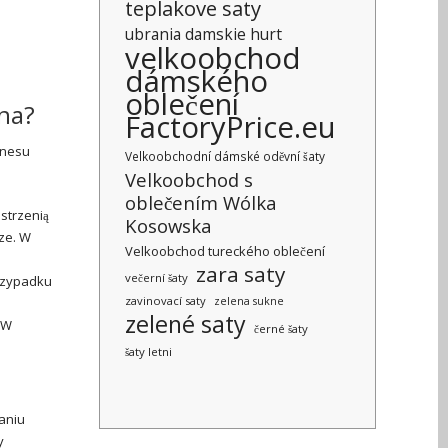
teplakove saty
ubrania damskie hurt
velkoobchod
dámského
oblečení
rna?
FactoryPrice.eu
znesu
Velkoobchodní dámské oděvní šaty
Velkoobchod s
oblečením Wólka
strzenią
Kosowska
ze. W
Velkoobchod tureckého oblečení
zara saty
večerní šaty
przypadku
zavinovací saty
zelena sukne
zelené saty
 W
černé šaty
šaty letni
aniu
y