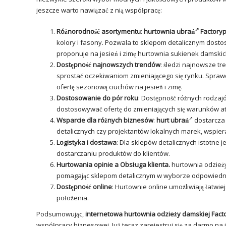
jeszcze warto nawiązać z nią współpracę:
Różnorodność asortymentu
:
hurtownia
ubrań
Factoryp
kolory i fasony. Pozwala to sklepom detalicznym dosto
proponuje na jesień i zimę
hurtownia sukienek damski
Dostępność najnowszych trendów
: śledzi najnowsze t
sprostać oczekiwaniom zmieniającego się rynku. Sprawd
ofertę sezonową ciuchów na jesień i zimę.
Dostosowanie do pór roku
: Dostępność różnych rodza
dostosowywać ofertę do zmieniających się warunków a
Wsparcie dla różnych biznesów
:
hurt ubrań
dostarcza 
detalicznych czy projektantów lokalnych marek, wspier
Logistyka i dostawa
: Dla sklepów detalicznych istotne
dostarczaniu produktów do klientów.
Hurtowania opinie a Obsługa klienta.
hurtownia odzieży
pomagając sklepom detalicznym w wyborze odpowiedn
Dostępność online
: Hurtownie online umożliwiają łatwi
położenia.
Podsumowując,
internetowa hurtownia odzieży damskiej Fact
współpracy biznesowej. Już teraz zarejestruj się za darmo na 