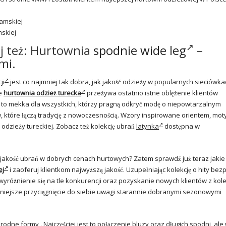
mskiej
aj też: Hurtownia
spodnie wide leg
–
mi.
ji
jest co najmniej tak dobra, jak jakość odzieży w popularnych sieciówka
że
hurtownia odzież turecka
przeżywa ostatnio istne oblężenie klientów
to mekka dla wszystkich, którzy pragną odkryć modę o niepowtarzalnym
, które łączą tradycję z nowoczesnością. Wzory inspirowane orientem, mo
odzieży tureckiej. Zobacz też kolekcję ubrań
latynka
dostępna w
ą jakość ubrań w dobrych cenach hurtowych? Zatem sprawdź już teraz jakie
ej
i zaoferuj klientkom najwyższą jakość. Uzupełniając kolekcję o hity bez
yróżnienie się na tle konkurencji oraz pozyskanie nowych klientów z kol
czniejsze przyciągnięcie do siebie uwagi starannie dobranymi sezonowymi
odne formy . Najczęściej jest to połączenie bluzy oraz długich spodni, ale