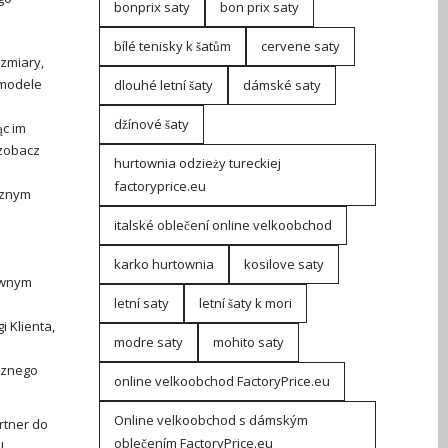
bonprix saty
bon prix saty
bílé tenisky k šatům
cervene saty
zmiary,
 modele
dlouhé letní šaty
dámské saty
džínové šaty
ąc im
 zobacz
hurtownia odzieży tureckiej
factoryprice.eu
cznym
italské oblečení online velkoobchod
karko hurtownia
kosilove saty
tywnym
letní saty
letní šaty k mori
 Klienta,
modre saty
mohito saty
icznego
online velkoobchod FactoryPrice.eu
Online velkoobchod s dámským
rtner do
oblečením FactoryPrice.eu
!