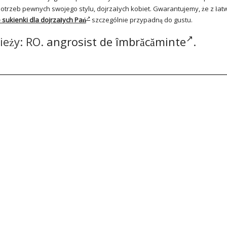
trzeb pewnych swojego stylu, dojrzałych kobiet. Gwarantujemy, że z łatw
 sukienki dla dojrzałych Pań
szczególnie przypadną do gustu.
ieży: RO.
angrosist de îmbrăcăminte
.