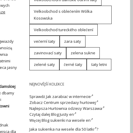
towych
Velkoobchod s oblečením Wólka
sze
Kosowska
Velkoobchod tureckého oblečení
 gwiazdy
večerní šaty
zara saty
wnością
zavinovací saty
zelena sukne
ownia
atnimi
zelené saty
černé šaty
šaty letni
eca jasny
NEJNOVĚJŠÍ KOLEKCE
damskiej
ż dbamy
Sprawdź
Jak zarabiać w internecie
i
Zobacz
Centrum sprzedaży hurtowej
towni
Najlepsza
Hurtownia odzieży Warszawa
Czytaj dalej
Blog Justy en
Więcej
Blog sukienki na wesele en
ednak
Jaka
sukienka na wesele dla 50 latki
?
ejsca dla