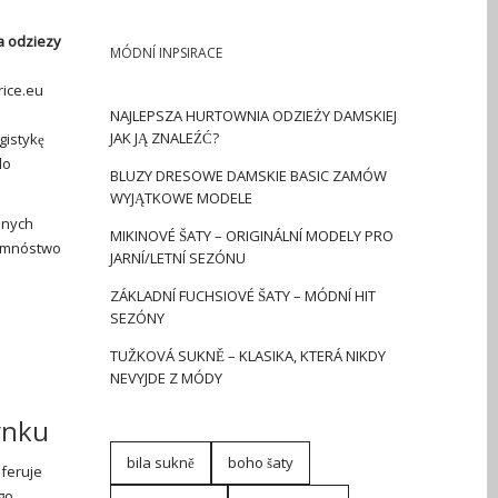
a odziezy
MÓDNÍ INPSIRACE
rice.eu
NAJLEPSZA HURTOWNIA ODZIEŻY DAMSKIEJ
JAK JĄ ZNALEŹĆ?
gistykę
do
BLUZY DRESOWE DAMSKIE BASIC ZAMÓW
WYJĄTKOWE MODELE
anych
MIKINOVÉ ŠATY – ORIGINÁLNÍ MODELY PRO
z mnóstwo
JARNÍ/LETNÍ SEZÓNU
ZÁKLADNÍ FUCHSIOVÉ ŠATY – MÓDNÍ HIT
SEZÓNY
TUŽKOVÁ SUKNĚ – KLASIKA, KTERÁ NIKDY
NEVYJDE Z MÓDY
ynku
bila sukně
boho šaty
Oferuje
go