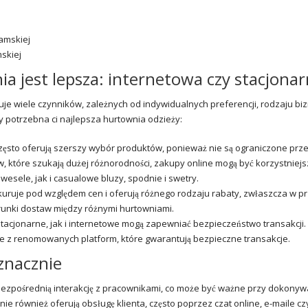
skiej
a jest lepsza: internetowa czy stacjona
je wiele czynników, zależnych od indywidualnych preferencji, rodzaju bi
dy potrzebna ci najlepsza hurtownia odzieży:
zęsto oferują szerszy wybór produktów, ponieważ nie są ograniczone prze
ów, które szukają dużej różnorodności,
zakupy
online mogą być korzystniejs
esele, jak i casualowe bluzy, spodnie i swetry.
uruje pod względem cen i oferują różnego rodzaju rabaty, zwłaszcza w 
unki dostaw między różnymi hurtowniami.
tacjonarne, jak i internetowe mogą zapewniać bezpieczeństwo transakcji.
e z renomowanych platform, które gwarantują bezpieczne transakcje.
znacznie
bezpośrednią interakcję z pracownikami, co może być ważne przy dokonyw
 również oferują obsługę klienta, często poprzez czat online, e-maile cz