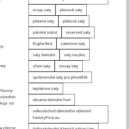
orsay saty
plesové saty
pletene šaty
plážové saty
pánské sukně
reserved saty
Rzgów Bird
satenove šaty
ch
saty damske
saty na ples
tywy
shein šaty
sinsay šaty
společenské šaty pro plnoštíhlé
teplakove saty
 fasony
pośrednio
ubrania damskie hurt
ekcja od
velkoobchod dámského oblečení
FactoryPrice.eu
 w ofercie
Velkoobchodní dámské oděvní šaty