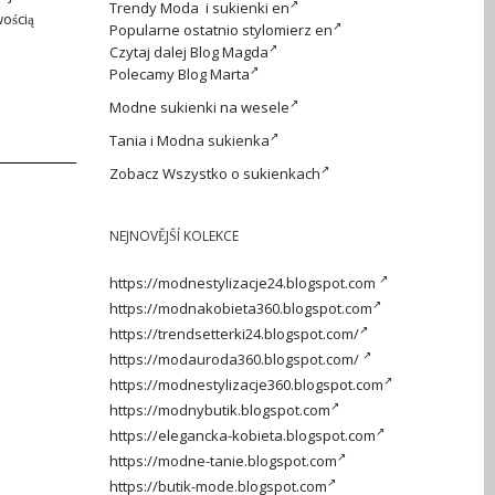
Trendy
Moda i sukienki en
ością
Popularne ostatnio
stylomierz en
Czytaj dalej
Blog Magda
Polecamy
Blog Marta
Modne
sukienki na wesele
Tania i
Modna sukienka
Zobacz
Wszystko o sukienkach
NEJNOVĚJŠÍ KOLEKCE
https://modnestylizacje24.blogspot.com
https://modnakobieta360.blogspot.com
https://trendsetterki24.blogspot.com/
https://modauroda360.blogspot.com/
https://modnestylizacje360.blogspot.com
https://modnybutik.blogspot.com
https://elegancka-kobieta.blogspot.com
https://modne-tanie.blogspot.com
https://butik-mode.blogspot.com