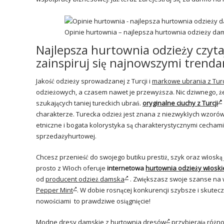
Opinie hurtownia – najlepsza hurtownia odzieży da
Najlepsza hurtownia odzieży czyt
zainspiruj się najnowszymi trenda
Jakość odzieży sprowadzanej z Turcji i
markowe ubrania z Turc
odzieżowych, a czasem nawet je przewyższa. Nic dziwnego, 
szukających taniej tureckich ubrań.
oryginalne ciuchy z Turcji
charakterze. Turecka odzież jest znana z niezwykłych wzorów
etniczne i bogata kolorystyka są charakterystycznymi cechami 
sprzedażyhurtowej.
Chcesz przenieść do swojego butiku prestiż, szyk oraz włosk
prosto z Włoch oferuje
internetowa
hurtownia odzieży włoski
od
producent odzież damska
. Zwiększasz swoje szanse na w
Pepper Mint
. W dobie rosnącej konkurencji szybsze i skute
nowościami to prawdziwe osiągnięcie!
Modne dresy damskie z hurtownia
dresów
przybierają różnor