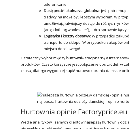
telefonicznie.
Dostępność lokalna vs. globalna
: Jeśli potrzebu
tradycyjna może być lepszym wyborem. W przypa
umożliwiają łatwiejszy dostęp do różnych rynków.
(ang.
clothing wholesale
), która sprawnie łączy
Logistyka i koszty dostawy
: W przypadku zakupów
transportu do sklepu. W przypadku zakupów onli
miejsca docelowego!
Ostateczny wybór między
hurtownią
stacjonarną a internetową
produktów. Często korzystne jest połączenie obu źródeł, w zal
czasu, dlatego wygodniej kupić hurtowo ubrania damskie onli
najlepsza hurtownia odzieży damskiej – opinie hurt
Hurtownia opinie Factoryprice.eu
Wedle analityków i samych klientów najlepszą hurtownią odzi
niezwykle szeroki wybór modnych i jakościowych produktów w