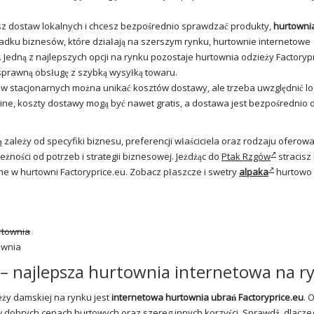
jesz dostaw lokalnych i chcesz bezpośrednio sprawdzać produkty,
hurtowni
dku biznesów, które działają na szerszym rynku, hurtownie internetowe
 Jedną z najlepszych opcji na rynku pozostaje hurtownia odzieży Factoryp
 sprawną obsługę z szybką wysyłką towaru.
 stacjonarnych można unikać kosztów dostawy, ale trzeba uwzględnić lo
ne, koszty dostawy mogą być nawet gratis, a dostawa jest bezpośrednio 
 zależy od specyfiki biznesu, preferencji właściciela oraz rodzaju oferow
eżności od potrzeb i strategii biznesowej. Jeżdżąc do
Ptak Rzgów
stracis
ne w hurtowni Factoryprice.eu. Zobacz płaszcze i swetry
alpaka
hurtowo
ownia
 – najlepsza hurtownia internetowa na r
eży damskiej na rynku jest
internetowa hurtownia ubrań Factoryprice.eu
. 
 dobrych cenach hurtowych oraz szereg innych korzyści. Sprawdź, dlacze