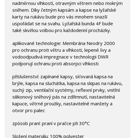
nadměrnou vlhkostí, otravným větrem nebo mokrým
sněhem. Díky četným kapsám a kapse na lyžařské
karty na rukávu bude pro vás mnohem snazší
uspořádat se na svahu. Lyžařská bunda 4F bude
také skvělou volbou pro každodenní procházky.
aplikované technologie: Membrána Neodry 2000
pro ochranu proti větru a vlhkosti, lepené švy a
vodoodpudivá impregnace v technologii DWR
podporují ochranu proti absorpci vlhkosti
příslušenství: zapínané kapsy, síťovaná kapsa na
brýle, kapsa na sluchátka, kapsa na skipas na rukávu,
suchý zip, ventilační systémy, reflexní prvky, vnitřní
silikonový sněhový pás na zdřímnutí, nastavitelná
kapuce, větrné proužky, nastavitelné manžety a
otvor pro palec
způsob praní: praní v pračce při 30°C
Složení materiálu: 100% polyester