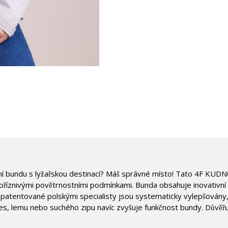
ní bundu s lyžařskou destinací? Máš správné místo! Tato 4F KU
říznivými povětrnostními podmínkami. Bunda obsahuje inovativní t
 patentované polskými specialisty jsou systematicky vylepšovány,
es, lemu nebo suchého zipu navíc zvyšuje funkčnost bundy. Důvěřu