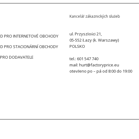
Kancelář zákaznických služeb
ul. Przyszłości 21,
D PRO INTERNETOVÉ OBCHODY
05-552 Łazy (k. Warszawy)
POLSKO
D PRO STACIONÁRNÍ OBCHODY
 PRO DODAVATELE
tel.: 601 547 740
mail: hurt@factoryprice.eu
otevřeno po – pá od 8:00 do 19:00