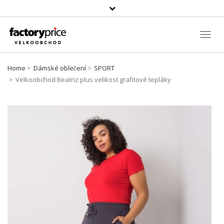
Vyhledávání
Toggl
Navig
Home
Dámské oblečení
SPORT
Velkoobchod Beatriz plus velikost grafitové tepláky