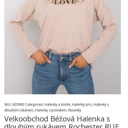
SKU:
625965
Categories:
Halenky a košile
,
Halenky pro
,
Halenky s
dlouhým rukávem
,
Halenky s potiskem
,
Novinky
Velkoobchod Béžová Halenka s
dlouhým rukávem Rochester RUE