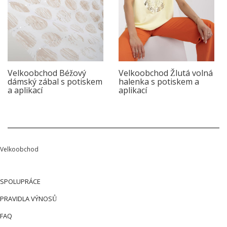
Velkoobchod Béžový
Velkoobchod Žlutá volná
dámský zábal s potiskem
halenka s potiskem a
a aplikací
aplikací
Velkoobchod
SPOLUPRÁCE
PRAVIDLA VÝNOSŮ
FAQ