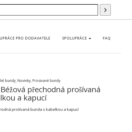
Vyhledáván
UPRÁCE PRO DODAVATELE
SPOLUPRÁCE
FAQ
hké bundy
,
Novinky
,
Prosivané bundy
Béžová přechodná prošívaná
lkou a kapucí
odná prošívaná bunda s kabelkou a kapucí