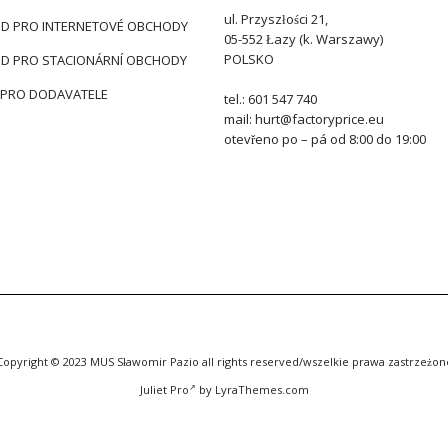
ul. Przyszłości 21,
D PRO INTERNETOVÉ OBCHODY
05-552 Łazy (k. Warszawy)
POLSKO
D PRO STACIONÁRNÍ OBCHODY
 PRO DODAVATELE
tel.: 601 547 740
mail: hurt@factoryprice.eu
otevřeno po – pá od 8:00 do 19:00
Copyright © 2023 MUS Sławomir Pazio all rights reserved/wszelkie prawa zastrzeżon
Juliet Pro
by LyraThemes.com