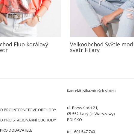
chod Fluo korálový
Velkoobchod Světle mod
etr
svetr Hilary
Kancelář zákaznických služeb
ul. Przyszłości 21,
D PRO INTERNETOVÉ OBCHODY
05-552 Łazy (k. Warszawy)
POLSKO
D PRO STACIONÁRNÍ OBCHODY
 PRO DODAVATELE
tel.: 601 547 740