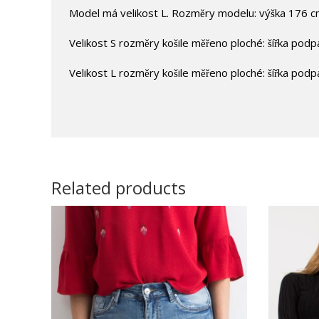
Model má velikost L. Rozměry modelu: výška 176 c
Velikost S rozměry košile měřeno ploché: šířka podp
Velikost L rozměry košile měřeno ploché: šířka podp
Related products