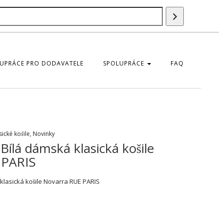
Vyhledáván
UPRÁCE PRO DODAVATELE
SPOLUPRÁCE
FAQ
sické košile
,
Novinky
ílá dámská klasická košile
 PARIS
lasická košile Novarra RUE PARIS