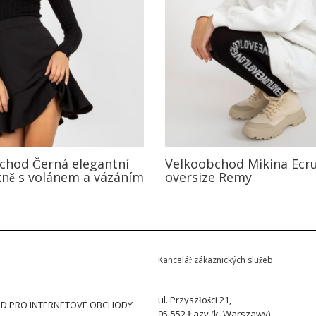
chod Černá elegantní
Velkoobchod Mikina Ecru
kně s volánem a vázáním
oversize Remy
Kancelář zákaznických služeb
ul. Przyszłości 21,
D PRO INTERNETOVÉ OBCHODY
05-552 Łazy (k. Warszawy)