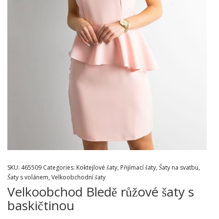
SKU:
465509
Categories:
Koktejlové šaty
,
Přijímací šaty
,
Šaty na svatbu
,
Šaty s volánem
,
Velkoobchodní šaty
Velkoobchod Bledě růžové šaty s
baskičtinou