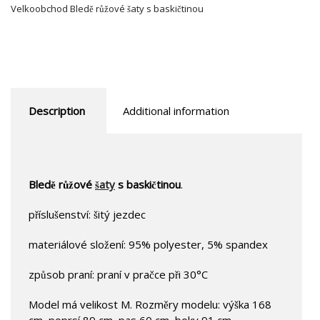
Velkoobchod Bledě růžové šaty s baskičtinou
Description
Additional information
Bledě růžové
šaty
s baskičtinou
.
příslušenství: šitý jezdec
materiálové složení: 95% polyester, 5% spandex
způsob praní: praní v pračce při 30°C
Model má velikost M. Rozměry modelu: výška 168
cm, poprsí 89 cm, pas 60 cm, boky 91 cm.