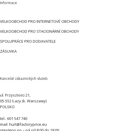
Informace
VELKOOBCHOD PRO INTERNETOVÉ OBCHODY
VELKOOBCHOD PRO STACIONÁRNÍ OBCHODY
SPOLUPRÁCE PRO DODAVATELE
ZÁSUVKA
Kancelář zákaznických služeb
ul. Przyszłości 21,
05-552 Łazy (k. Warszawy)
POLSKO
tel.: 601 547 740
mail: hurt@factoryprice.eu
otevřeno po – pá od 8:00 do 19:00