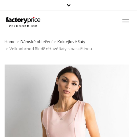
Vyhledávání
Toggl
Navig
Home
Dámské oblečení
Koktejlové šaty
Velkoobchod Bledě růžové šaty s baskičtinou