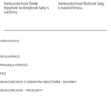
Velkoobchod Šedé
Velkoobchod Růžové šaty
třpytivé koktejlové šaty s
s baskičtinou
vazbou
Velkoobchod
SPOLUPRÁCE
PRAVIDLA VÝNOSŮ
FAQ
VELKOOBCHOD S DÁMSKÝM OBLEČENÍM – NOVINKY
VELKOOBCHOD – PRODUKTY