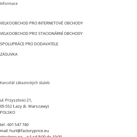
Informace
VELKOOBCHOD PRO INTERNETOVÉ OBCHODY
VELKOOBCHOD PRO STACIONÁRNÍ OBCHODY
SPOLUPRÁCE PRO DODAVATELE
ZÁSUVKA
Kancelář zákaznických služeb
ul. Przyszłości 21,
05-552 Łazy (k. Warszawy)
POLSKO
tel.: 601 547 740
mail: hurt@factoryprice.eu
otevřeno po – pá od 8:00 do 19:00