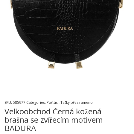
SKU:
585977
Categories:
Pošťáci
,
Tašky přes rameno
Velkoobchod Černá kožená
brašna se zvířecím motivem
BADURA