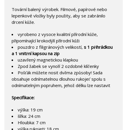
Tovární balený výrobek. Filmové, papírové nebo
lepenkové vložky byly použity, aby se zabránilo
drcení kůže.
vyrobeno z vysoce kvalitní přírodní kůže,
připomínající krokodýlí přírodní kůži
pouzdro z filigránových velikostí,
s 1 přihrádkou
a 1 vnitřní kapsou na zip
uzavřený magnetickou klapkou
Zpod žabek se vynoří 2 ozdobné klíčenky
Pošťák můžete nosit dvěma způsoby! Sada
obsahuje odnímatelnou dlouhou rukojeť spolu s
odnímatelným popruhem, jehož délku lze nastavit
Specifikace:
výška: 19 cm
šířka: 24 cm
Hloubka: 7 cm
výška rukojeti: 18 cm