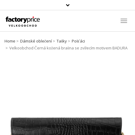
Vyhledávání
Toggl
Navig
Home
Dámské oblečení
Tašky
Pošťáci
Velkoobchod Černá kožená brašna se zvířecím motivem BADURA