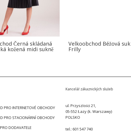
chod Černá skládaná
Velkoobchod Béžová suk
cká kožená midi sukně
Frilly
Kancelář zákaznických služeb
ul. Przyszłości 21,
D PRO INTERNETOVÉ OBCHODY
05-552 Łazy (k. Warszawy)
POLSKO
D PRO STACIONÁRNÍ OBCHODY
 PRO DODAVATELE
tel.: 601 547 740