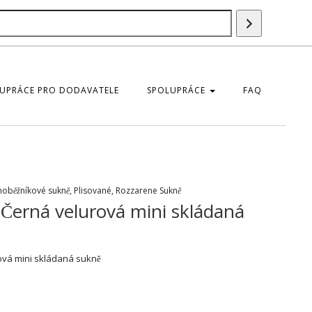
Vyhledáván
UPRÁCE PRO DODAVATELE
SPOLUPRÁCE
FAQ
hoběžníkové sukně
,
Plisované
,
Rozzarene Sukně
Černá velurová mini skládaná
vá mini skládaná sukně