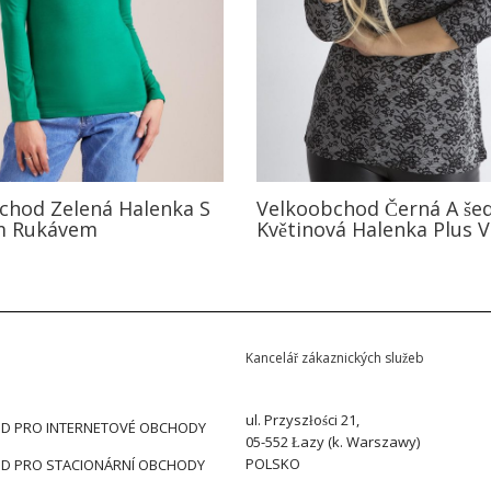
chod Zelená Halenka S
Velkoobchod Černá A še
m Rukávem
Květinová Halenka Plus V
Kancelář zákaznických služeb
ul. Przyszłości 21,
D PRO INTERNETOVÉ OBCHODY
05-552 Łazy (k. Warszawy)
POLSKO
D PRO STACIONÁRNÍ OBCHODY