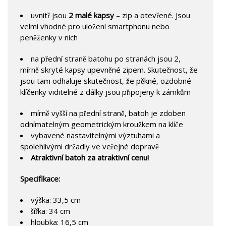
uvnitř jsou
2 malé kapsy
– zip a otevřené. Jsou
velmi vhodné pro uložení smartphonu nebo
peněženky v nich
na přední straně batohu po stranách jsou 2,
mírně skryté kapsy upevněné zipem. Skutečnost, že
jsou tam odhaluje skutečnost, že pěkné, ozdobné
klíčenky viditelné z dálky jsou připojeny k zámkům
mírně vyšší na přední straně, batoh je zdoben
odnímatelným geometrickým kroužkem na klíče
vybavené nastavitelnými výztuhami a
spolehlivými držadly ve veřejné dopravě
Atraktivní batoh za atraktivní cenu!
Specifikace:
výška: 33,5 cm
šířka: 34 cm
hloubka: 16,5 cm