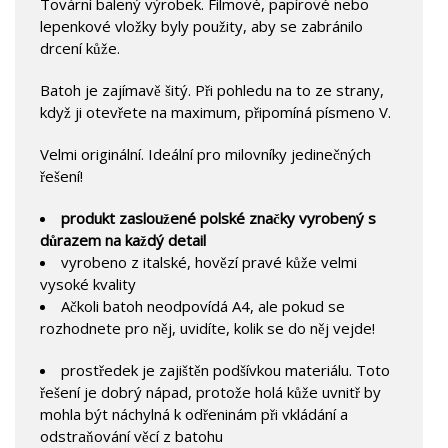
Tovární balený výrobek. Filmové, papírové nebo
lepenkové vložky byly použity, aby se zabránilo
drcení kůže.
Batoh je zajímavě šitý. Při pohledu na to ze strany,
když ji otevřete na maximum, připomíná písmeno V.
Velmi originální. Ideální pro milovníky jedinečných
řešení!
produkt zasloužené polské značky vyrobený s
důrazem na každý detail
vyrobeno z italské, hovězí pravé kůže velmi
vysoké kvality
Ačkoli batoh neodpovídá A4, ale pokud se
rozhodnete pro něj, uvidíte, kolik se do něj vejde!
prostředek je zajištěn podšívkou materiálu. Toto
řešení je dobrý nápad, protože holá kůže uvnitř by
mohla být náchylná k odřeninám při vkládání a
odstraňování věcí z batohu