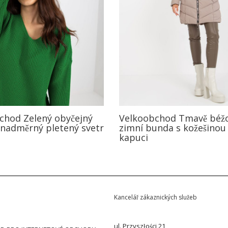
chod Zelený obyčejný
Velkoobchod Tmavě béž
nadměrný pletený svetr
zimní bunda s kožešinou
kapuci
Kancelář zákaznických služeb
ul. Przyszłości 21,