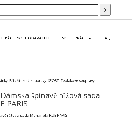
Vyhledáván
UPRÁCE PRO DODAVATELE
SPOLUPRÁCE
FAQ
vinky
,
Příležitostné soupravy
,
SPORT
,
Teplakové soupravy
,
Dámská špinavě růžová sada
UE PARIS
avě růžová sada Marianela RUE PARIS