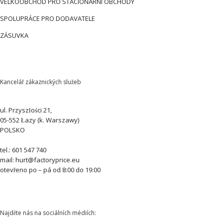
VELKOOBCHOD PRO STACIONÁRNÍ OBCHODY
SPOLUPRÁCE PRO DODAVATELE
ZÁSUVKA
Kancelář zákaznických služeb
ul. Przyszłości 21,
05-552 Łazy (k. Warszawy)
POLSKO
tel.: 601 547 740
mail: hurt@factoryprice.eu
otevřeno po – pá od 8:00 do 19:00
Najděte nás na sociálních médiích: