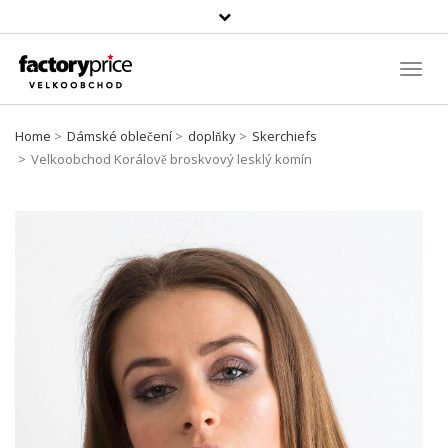
Vyhledávání
Toggl
Navig
Home
Dámské oblečení
doplňky
Skerchiefs
Velkoobchod Korálově broskvový lesklý komín