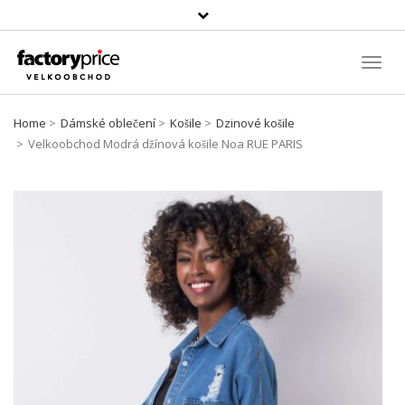
Vyhledávání
Toggl
Navig
Home
Dámské oblečení
Košile
Dzinové košile
Velkoobchod Modrá džínová košile Noa RUE PARIS