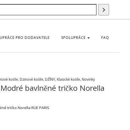
Vyhledáván
UPRÁCE PRO DODAVATELE
SPOLUPRÁCE
FAQ
nové košile
,
Dzinové košile
,
DŽÍNY
,
Klasické košile
,
Novinky
Modré bavlněné tričko Norella
né tričko Norella RUE PARIS