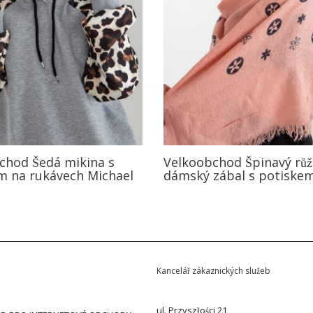
chod Šedá mikina s
Velkoobchod Špinavý rů
m na rukávech Michael
dámský zábal s potiske
Kancelář zákaznických služeb
ul. Przyszłości 21,