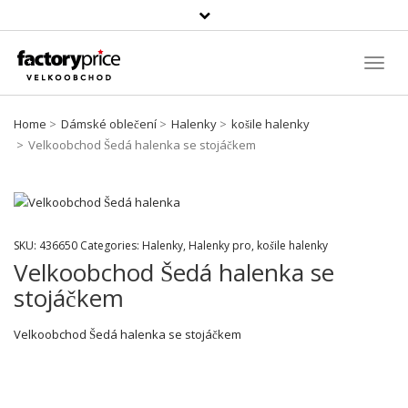
Vyhledávání
Toggl
Navig
Home
Dámské oblečení
Halenky
košile halenky
Velkoobchod Šedá halenka se stojáčkem
SKU:
436650
Categories:
Halenky
,
Halenky pro
,
košile halenky
Velkoobchod Šedá halenka se
stojáčkem
Velkoobchod Šedá halenka se stojáčkem