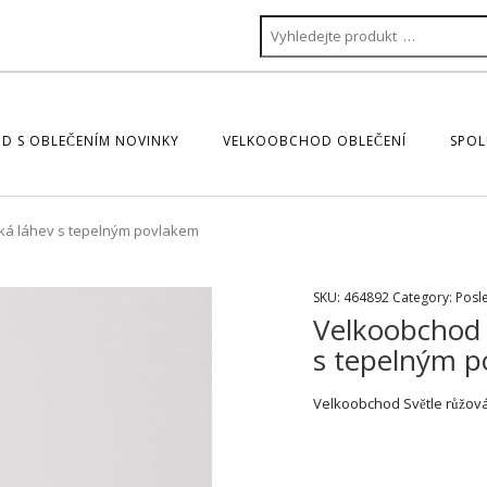
D S OBLEČENÍM NOVINKY
VELKOOBCHOD OBLEČENÍ
SPOL
cká láhev s tepelným povlakem
SKU:
464892
Category:
Posl
Velkoobchod S
s tepelným 
Velkoobchod Světle růžov