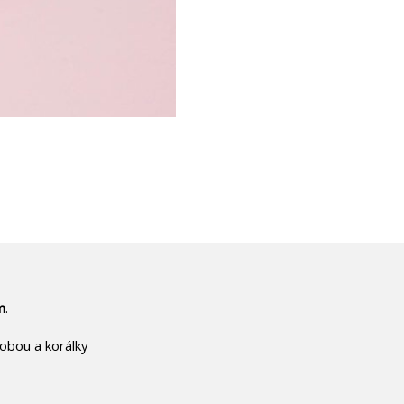
m
.
dobou a korálky