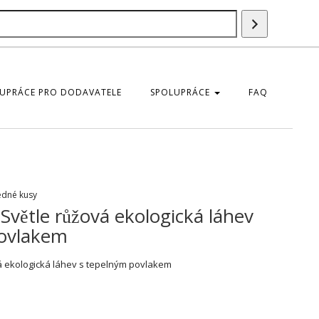
Vyhledáván
UPRÁCE PRO DODAVATELE
SPOLUPRÁCE
FAQ
edné kusy
větle růžová ekologická láhev
povlakem
á ekologická láhev s tepelným povlakem