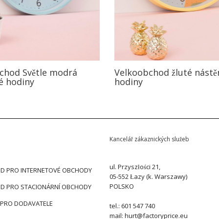
chod Světle modrá
Velkoobchod žluté nást
é hodiny
hodiny
Kancelář zákaznických služeb
ul. Przyszłości 21,
D PRO INTERNETOVÉ OBCHODY
05-552 Łazy (k. Warszawy)
POLSKO
D PRO STACIONÁRNÍ OBCHODY
 PRO DODAVATELE
tel.: 601 547 740
mail: hurt@factoryprice.eu