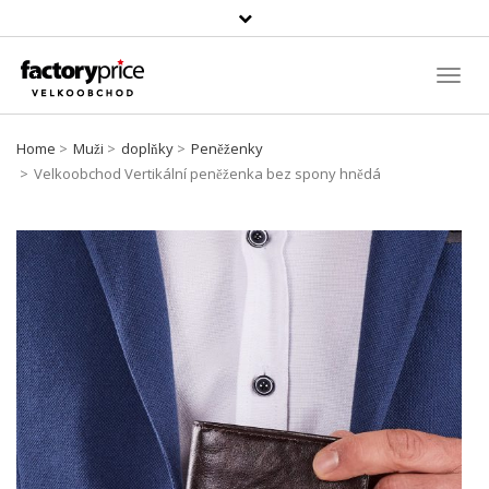
Vyhledávání
Toggl
Navig
Home
Muži
doplňky
Peněženky
Velkoobchod Vertikální peněženka bez spony hnědá