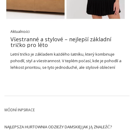
Aktualności
Všestranné a stylové – nejlepší základní
tričko pro léto
Letní tričko je základem každého šatníku, který kombinuje
pohodlí, styl a všestrannost. V teplém počasí, kde je pohodlí a
lehkost prioritou, se tyto jednoduché, ale stylové oblečení
stávají nenápadnými. Díky svýmu skapacitosti, ström lze
snadno přizpůsobit různým vzhledům – od čtečky po
elegantnější. K dispozici v široké škále barev a stylů,
Základní
tričko na léto
Our one pro fitness fashion a nové outfity, které
budou perfektní jak na pláži, ve městě, tak i v letních ninách.
MÓDNÍ INPSIRACE
Jaká je historie dámského trička?
Historie dámského trička sahá až do počátku 20. století, kde
NAJLEPSZA HURTOWNIA ODZIEŻY DAMSKIEJ JAK JĄ ZNALEŹĆ?
jeho kořeny spočívají ve vojenských uniformách 19. století. Od