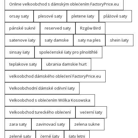
Online velkoobchod s dámským oblečením FactoryPrice.eu
orsay saty
plesové saty
pletene šaty
plážové saty
pánské sukně
reserved saty
Rzgów Bird
satenove šaty
saty damske
saty na ples
shein šaty
sinsay šaty
společenské šaty pro plnoštíhlé
teplakove saty
ubrania damskie hurt
velkoobchod dámského oblečení FactoryPrice.eu
Velkoobchodní dámské oděvní šaty
Velkoobchod s oblečením Wólka Kosowska
Velkoobchod tureckého oblečení
večerní šaty
zara saty
zavinovací saty
zelena sukne
zelené saty
černé šaty
šaty letni