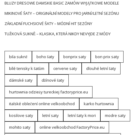
začátku nebo předevkao podní prédlo, triko začalo získávat
BLUZY DRESOWE DAMSKIE BASIC ZAMÓW WYJĄTKOWE MODELE
popularitu po prvních světových vallcích, když vojáci se vracejí
MIKINOVÉ ŠATY – ORIGINÁLNÍ MODELY PRO JARNÍ/LETNÍ SEZÓNU
domů jako leasérní líčení. Na podzim se tričko stalo symbolem
mládí a nezávislosti díky ikonickým postavám, jako James
ZÁKLADNÍ FUCHSIOVÉ ŠATY – MÓDNÍ HIT SEZÓNY
Dean a Marlon Brando, kteří je nosili na obrazovce. Postupem
TUŽKOVÁ SUKNĚ – KLASIKA, KTERÁ NIKDY NEVYJDE Z MÓDY
času si tričko získalo poctu mezi ženami díky feministickému
hnutí a SPOLEČENSKÉMU ZMĚNAMU, které bylo podpořeno
neformálním a rovnocenným oblečením. Dnes je dámské
tričko základem …
bila sukně
boho šaty
bonprix saty
bon prix saty
bílé tenisky k šatům
cervene saty
dlouhé letní šaty
dámské saty
džínové šaty
hurtownia odzieży tureckiej factoryprice.eu
italské oblečení online velkoobchod
karko hurtownia
kosilove saty
letní saty
letní šaty k mori
modre saty
mohito saty
online velkoobchod FactoryPrice.eu