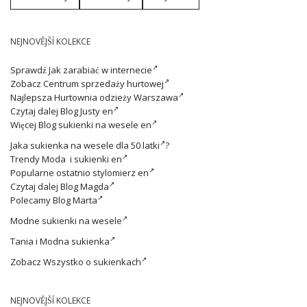
NEJNOVĚJŠÍ KOLEKCE
Sprawdź
Jak zarabiać w internecie
Zobacz
Centrum sprzedaży hurtowej
Najlepsza
Hurtownia odzieży Warszawa
Czytaj dalej
Blog Justy en
Więcej
Blog sukienki na wesele en
Jaka
sukienka na wesele dla 50 latki
?
Trendy
Moda i sukienki en
Popularne ostatnio
stylomierz en
Czytaj dalej
Blog Magda
Polecamy
Blog Marta
Modne
sukienki na wesele
Tania i
Modna sukienka
Zobacz
Wszystko o sukienkach
NEJNOVĚJŠÍ KOLEKCE