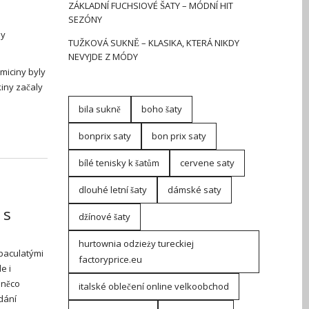
ZÁKLADNÍ FUCHSIOVÉ ŠATY – MÓDNÍ HIT
SEZÓNY
ly
TUŽKOVÁ SUKNĚ – KLASIKA, KTERÁ NIKDY
NEVYJDE Z MÓDY
miciny byly
kiny začaly
bila sukně
boho šaty
bonprix saty
bon prix saty
bílé tenisky k šatům
cervene saty
dlouhé letní šaty
dámské saty
 s
džínové šaty
hurtownia odzieży tureckiej
 baculatými
factoryprice.eu
e i
 něco
italské oblečení online velkoobchod
dání