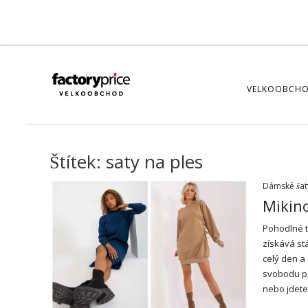
VELKOOBCHO
Štítek:
saty na ples
Dámské šat
Mikino
Pohodlné 
získává st
celý den a
svobodu po
nebo jdet