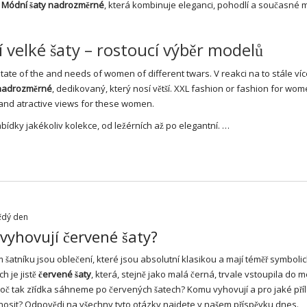
í
Módní šaty nadrozměrné
, která kombinuje eleganci, pohodlí a současné 
 velké šaty – rostoucí výběr modelů
itate of the and needs of women of different twars. V reakci na to stále ví
 nadrozměrné
, dedikovaný, který nosí větší. XXL fashion or fashion for wom
on and atractive views for these women.
abídky jakékoliv kolekce, od ležérních až po elegantní. …
ždý den
yhovují červené šaty?
šatníku jsou oblečení, které jsou absolutní klasikou a mají téměř symboli
ch je jistě
červené
šaty
, která, stejně jako malá černá, trvale vstoupila do 
oč tak zřídka sáhneme po červených šatech? Komu vyhovují a pro jaké příle
e nosit? Odpovědi na všechny tyto otázky najdete v našem příspěvku dnes.