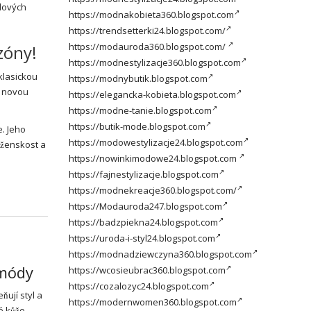
ndových
https://modnakobieta360.blogspot.com
https://trendsetterki24.blogspot.com/
https://modauroda360.blogspot.com/
ezóny!
https://modnestylizacje360.blogspot.com
klasickou
https://modnybutik.blogspot.com
o novou
https://elegancka-kobieta.blogspot.com
https://modne-tanie.blogspot.com
https://butik-mode.blogspot.com
e. Jeho
https://modowestylizacje24.blogspot.com
 ženskost a
https://nowinkimodowe24.blogspot.com
https://fajnestylizacje.blogspot.com
https://modnekreacje360.blogspot.com/
https://Modauroda247.blogspot.com
https://badzpiekna24.blogspot.com
https://uroda-i-styl24.blogspot.com
https://modnadziewczyna360.blogspot.com
 módy
https://wcosieubrac360.blogspot.com
https://cozalozyc24.blogspot.com
ují styl a
https://modernwomen360.blogspot.com
é kůže