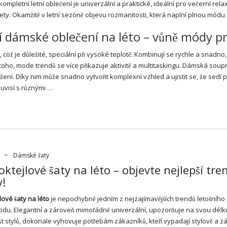
ompletní letní oblečení je univerzální a praktické, ideální pro večerní rela
ety. Okamžitě v letní sezóně objevu rozmanitosti, která naplní plnou módu 
 dámské oblečení na léto – vůně módy pr
což je důležité, speciální při vysoké teplotě. Kombinují se rychle a snadno,
 toho, mode trendů se více přikazuje aktivitě a multitaskingu. Dámská sou
vržení. Díky nim může snadno vytvořit komplexní vzhled a ujistit se, že sedí 
ouvisí s různými …
~
Dámské šaty
oktejlové šaty na léto – objevte nejlepší tre
!
lové šaty
na léto
je nepochybně jedním z nejzajímavějších trendů letošního
du. Elegantní a zároveň mimořádně univerzální, upozorňuje na svou délk
t stylů, dokonale vyhovuje potřebám zákazníků, kteří vypadají stylově a z