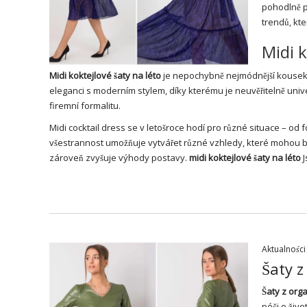
pohodlně p
trendů, kt
Midi k
Midi koktejlové
šaty
na léto
je nepochybně nejmódnější kousek e
eleganci s moderním stylem, díky kterému je neuvěřitelně univ
firemní formalitu.
Midi cocktail dress se v letošroce hodí pro různé situace – od 
všestrannost umožňuje vytvářet různé vzhledy, které mohou být
zároveň zvyšuje výhody postavy.
midi koktejlové
šaty na léto
J
Aktualności
Šaty z
Šaty
z orga
péči o živo