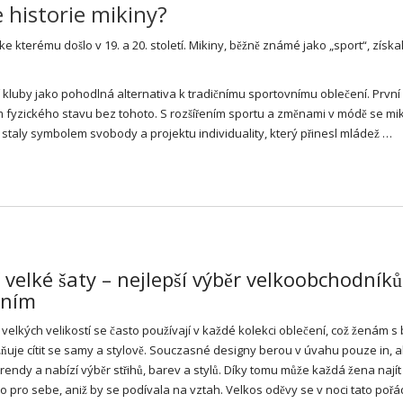
e historie mikiny?
e kterému došlo v 19. a 20. století. Mikiny, běžně známé jako „sport“, získa
í kluby jako pohodlná alternativa k tradičnímu sportovnímu oblečení. První 
em fyzického stavu bez tohoto. S rozšířením sportu a změnami v módě se mi
 staly symbolem svobody a projektu individuality, který přinesl mládež …
velké šaty – nejlepší výběr velkoobchodníků
ením
velkých velikostí se často používají v každé kolekci oblečení, což ženám s
ňuje cítit se samy a stylově. Souczasné designy berou v úvahu pouze in, al
trendy a nabízí výběr střihů, barev a stylů. Díky tomu může každá žena najít
 pro sebe, aniž by se podívala na vztah. Velkos oděvy se v noci tato pořá