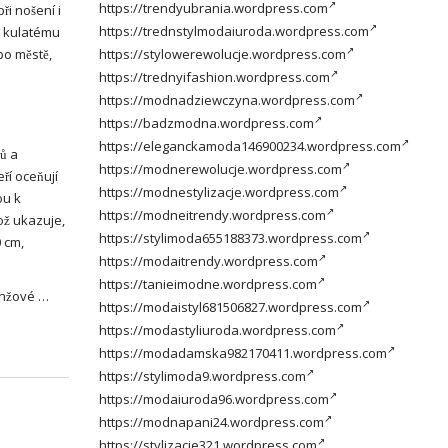
https://trendyubrania.wordpress.com
ři nošení i
https://trednstylmodaiuroda.wordpress.com
y kulatému
po městě,
https://stylowerewolucje.wordpress.com
https://trednyifashion.wordpress.com
https://modnadziewczyna.wordpress.com
https://badzmodna.wordpress.com
https://eleganckamoda146900234.wordpress.com
ů a
https://modnerewolucje.wordpress.com
ří oceňují
https://modnestylizacje.wordpress.com
ou k
https://modneitrendy.wordpress.com
ož ukazuje,
https://stylimoda655188373.wordpress.com
0 cm,
https://modaitrendy.wordpress.com
https://tanieimodne.wordpress.com
ranžové …
https://modaistyl681506827.wordpress.com
https://modastyliuroda.wordpress.com
https://modadamska982170411.wordpress.com
https://stylimoda9.wordpress.com
https://modaiuroda96.wordpress.com
https://modnapani24.wordpress.com
https://stylizacje321.wordpress.com