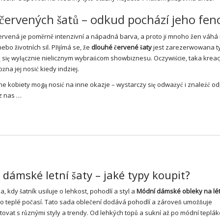
 červených šatů – odkud pochází jeho fe
červená je poměrně intenzivní a nápadná barva, a proto ji mnoho žen váhá 
o životních sil. Přijímá se, že
dlouhé červené šaty
jest zarezerwowana t
ją się wyłącznie nielicznym wybrańcom showbiznesu. Oczywiście, taka kreac
na jej nosić kiedy indziej.
ne kobiety mogą nosić na inne okazje – wystarczy się odważyć i znaleźć o
z nas …
dámské letní šaty – jaké typy koupit?
a, kdy šatník usiluje o lehkost, pohodlí a styl a
Módní
dámské obleky
na lé
pro teplé počasí. Tato sada oblečení dodává pohodlí a zároveň umožňuje
ovat s různými styly a trendy. Od lehkých topů a sukní až po módní teplá