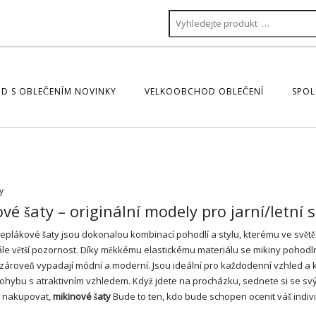
D S OBLEČENÍM NOVINKY
VELKOOBCHOD OBLEČENÍ
SPOL
y
vé šaty – originální modely pro jarní/letní
teplákové
šaty
jsou dokonalou kombinací pohodlí a stylu, kterému ve svět
ále větší pozornost. Díky měkkému elastickému materiálu se
mikiny
pohodln
 zároveň vypadají módní a moderní. Jsou ideální pro každodenní vzhled a 
hybu s atraktivním vzhledem. Když jdete na procházku, sednete si se svý
e nakupovat,
mikinové šaty
Bude to ten, kdo bude schopen ocenit váš individ