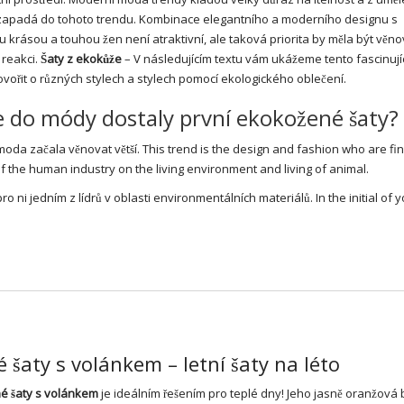
apadá do tohoto trendu. Kombinace elegantního a moderního designu s
 krásou a touhou žen není atraktivní, ale taková priorita by měla být věno
 reakci.
Šaty z ekokůže
– V následujícím textu vám ukážeme tento fascinujíc
ořit o různých stylech a stylech pomocí ekologického oblečení.
e do módy dostaly první ekokožené šaty?
oda začala věnovat větší. This trend is the design and fashion who are fi
 of the human industry on the living environment and living of animal.
i jedním z lídrů v oblasti environmentálních materiálů. In the initial of y
 šaty s volánkem – letní šaty na léto
hé
šaty
s volánkem
je ideálním řešením pro teplé dny! Jeho jasně oranžová