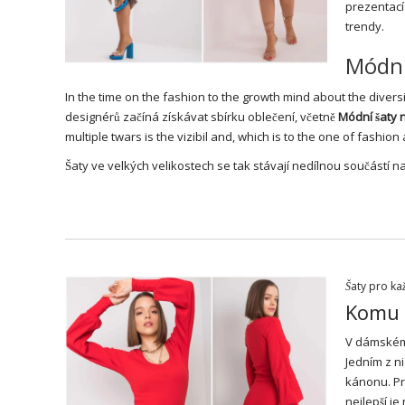
prezentac
trendy.
Módní
In the time on the fashion to the growth mind about the divers
designérů začíná získávat sbírku oblečení, včetně
Módní šaty
multiple twars is the vizibil and, which is to the one of fashi
Šaty ve velkých velikostech se tak stávají nedílnou součástí n
Šaty pro ka
Komu v
V dámském 
Jedním z ni
kánonu. Pr
nejlepší j