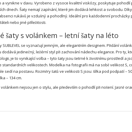
 a vynikne v davu. Vyrobeno z vysoce kvalitní viskózy, poskytuje pohodlí p
jších dnech. Šaty nemají zapínání, které jim dodává lehkost a svobodu. Dík
 absenci rukávů je vzdušný a pohodlný. Ideální pro každodenní procházky 
áteli nebo jiné příležitosti.
 šaty s volánkem – letní šaty na léto
y SUBLEVEL se vyznačují jemným, ale elegantním designem. Přidání volánk
 dodává jedinečný, ležérní styl při zachování nádechu elegance. Pro ty, kte
ogii, je to vynikající volba – tyto šaty jsou šetrné k životnímu prostředí a js
ve standardních velikostech. Modelka na fotografii má na sobě velikost S, c
e sedí na postavu. Rozměry šatů ve velikosti S jsou: šířka pod podpaží – 5
lka – 134 cm.
 volánkem nejsou jen o stylu, ale především o pohodlí při nošení. Jasně o