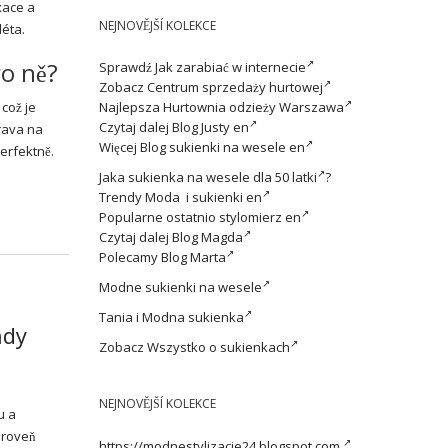
xace a
NEJNOVĚJŠÍ KOLEKCE
léta.
o ně?
Sprawdź
Jak zarabiać w internecie
Zobacz
Centrum sprzedaży hurtowej
 což je
Najlepsza
Hurtownia odzieży Warszawa
Czytaj dalej
Blog Justy en
prava na
Więcej
Blog sukienki na wesele en
perfektně.
Jaka
sukienka na wesele dla 50 latki
?
Trendy
Moda i sukienki en
Popularne ostatnio
stylomierz en
Czytaj dalej
Blog Magda
Polecamy
Blog Marta
Modne
sukienki na wesele
Tania i
Modna sukienka
ndy
Zobacz
Wszystko o sukienkach
NEJNOVĚJŠÍ KOLEKCE
u a
ároveň
https://modnestylizacje24.blogspot.com