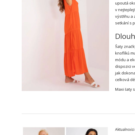
upoutá oko
v nejteple
výstřihu a
setkání s př
Dlouhé
Šaty značk
knoflíků mu
módu a ekol
dispozici 
jak dokonal
celková dé
Maxi šaty
s
Aktualności