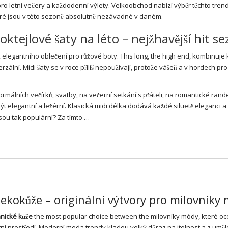
ro letní večery a každodenní výlety.
Velkoobchod
nabízí výběr těchto tre
eré jsou v této sezoně absolutně nezávadné v daném.
oktejlové šaty na léto – nejžhavější hit s
legantního oblečení pro růžové boty. This long, the high end, kombinuje 
erzální.
Midi šaty
se v roce příliš nepoužívají, protože vášeň a v hordech pr
formálních večírků, svatby, na večerní setkání s přáteli, na romantické rand
 elegantní a ležérní. Klasická midi délka dodává každé siluetě eleganci a
sou tak populární? Za tímto …
 ekokůže – originální výtvory pro milovníky
nické kůže
the most popular choice between the milovníky módy, které oceň
tní prostředí. Moderní
moda
trendy kladou velký důraz na itelnost a z uměl