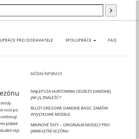
Vyhledáván
UPRÁCE PRO DODAVATELE
SPOLUPRÁCE
FAQ
MÓDNÍ INPSIRACE
 sezónu
NAJLEPSZA HURTOWNIA ODZIEŻY DAMSKIEJ
JAK JĄ ZNALEŹĆ?
ě módy
BLUZY DRESOWE DAMSKIE BASIC ZAMÓW
ě nosí po
WYJĄTKOWE MODELE
kombinují
mi přáteli
MIKINOVÉ ŠATY – ORIGINÁLNÍ MODELY PRO
uální styl.
JARNÍ/LETNÍ SEZÓNU