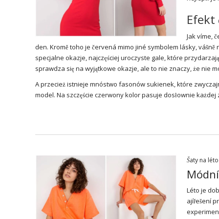
Efekt
Jak víme, 
den. Kromě toho je červená mimo jiné symbolem lásky, vášně neb
specjalne okazje, najczęściej uroczyste gale, które przydarza
sprawdza się na wyjątkowe okazje, ale to nie znaczy, że nie moż
A przecież istnieje mnóstwo fasonów sukienek, które zwyczaj
model. Na szczęście czerwony kolor pasuje dosłownie każdej 
Šaty na léto
Módní 
Léto je dob
ajířešení 
experiment