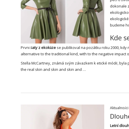
dokonale z
ekologickou
ekologické
budeme hov
Kde s
Prvni
šaty z ekokůže
se publikoval na pozátku roku 2000, kdy m
alternative to the traditional kind, with to the negative impact
Stella McCartney, známá svým závazkem k etické módě, byla pro n
the real skin and skin and skin and …
Aktualności
Dlouhé
Letní dlou