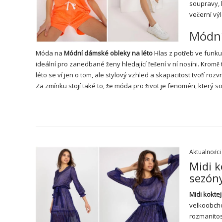
soupravy, k
večerní výl
Módní
Móda na
Módní dámské obleky na léto
Hlas z potřeb ve funku, 
ideální pro zanedbané ženy hledající řešení v ní nosíni. Kromě
léto se ví jen o tom, ale stylový vzhled a skapacitost tvoří roz
Za zmínku stojí také to, že móda pro život je fenomén, který s
Aktualności
Midi k
sezóny
Midi
koktej
velkoobcho
rozmanitos