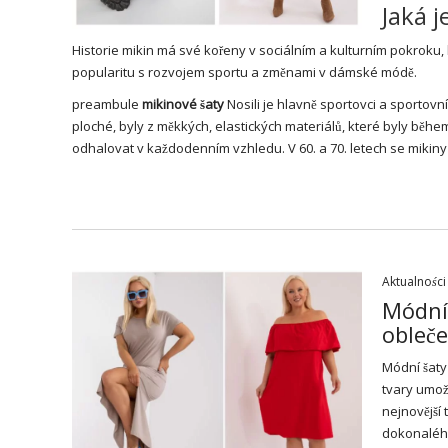
Jaká j
Historie mikin má své kořeny v sociálním a kulturním pokroku, k
popularitu s rozvojem sportu a změnami v dámské módě.
preambule
mikinové šaty
Nosili je hlavně sportovci a sportovn
ploché, byly z měkkých, elastických materiálů, které byly běh
odhalovat v každodenním vzhledu. V 60. a 70. letech se mikiny
Aktualności
Módní 
obleč
Módní
šaty
tvary umož
nejnovější 
dokonalého