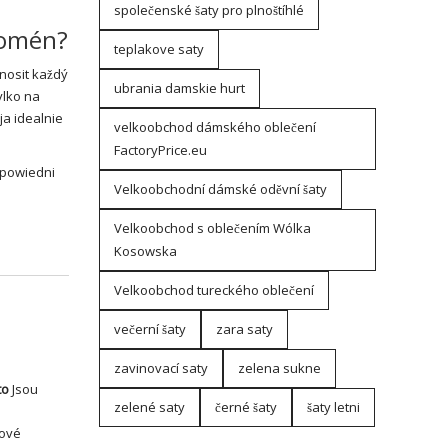
společenské šaty pro plnoštíhlé
nomén?
teplakove saty
nosit každý
ubrania damskie hurt
ylko na
ja idealnie
velkoobchod dámského oblečení
FactoryPrice.eu
dpowiedni
Velkoobchodní dámské oděvní šaty
Velkoobchod s oblečením Wólka
Kosowska
Velkoobchod tureckého oblečení
večerní šaty
zara saty
zavinovací saty
zelena sukne
to
Jsou
zelené saty
černé šaty
šaty letni
kové