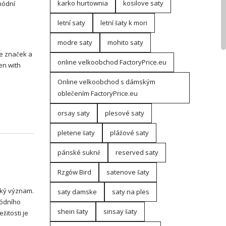
karko hurtownia
kosilove saty
módní
letní saty
letní šaty k mori
modre saty
mohito saty
ce značek a
online velkoobchod FactoryPrice.eu
en with
Online velkoobchod s dámským
oblečením FactoryPrice.eu
orsay saty
plesové saty
pletene šaty
plážové saty
pánské sukně
reserved saty
Rzgów Bird
satenove šaty
cký význam.
saty damske
saty na ples
módního
shein šaty
sinsay šaty
žitosti je