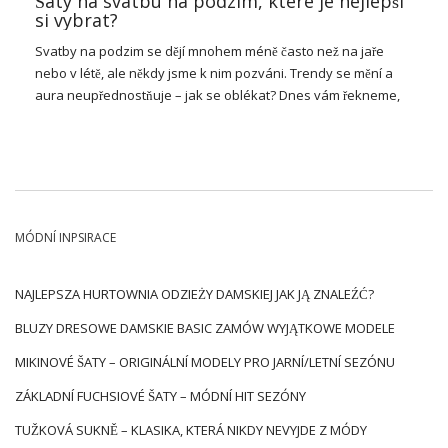
Šaty na svatbu na podzim, které je nejlepší
si vybrat?
Svatby na podzim se dějí mnohem méně často než na jaře
nebo v létě, ale někdy jsme k nim pozváni. Trendy se mění a
aura neupřednostňuje – jak se oblékat? Dnes vám řekneme,
které šaty na svatbu na podzim jsou nejlepší.
Kód oblékání a povětrnostní
podmínky
Když jdete na svatbu na podzim, jako vždy, je důležitý kód
MÓDNÍ INPSIRACE
oblékání. Pokud se svatba koná jako první a pak svatba,
nezapomeňte, že vaše oblečení musí splňovat určité
standardy. Vyhněte se hlubokým výstřihům a odhaleným
NAJLEPSZA HURTOWNIA ODZIEŻY DAMSKIEJ JAK JĄ ZNALEŹĆ?
ramenům, a pokud již chcete vsadit na takový výtvor, vyberte
BLUZY DRESOWE DAMSKIE BASIC ZAMÓW WYJĄTKOWE MODELE
si pro něj šátek nebo bundu. Šaty mini délky budou také
špatnou volbou – můžete je však maskovat dlouhým kabátem.
MIKINOVÉ ŠATY – ORIGINÁLNÍ MODELY PRO JARNÍ/LETNÍ SEZÓNU
Můžete si vybrat z různých střihů, vzorů a barev, ale pamatujte
ZÁKLADNÍ FUCHSIOVÉ ŠATY – MÓDNÍ HIT SEZÓNY
si jednu věc – nesázejte na bílou
šaty na svatbu
. Tego dnia biel
jest kolorem zarezerwowanym dla panny młodej. Nie mniej
TUŽKOVÁ SUKNĚ – KLASIKA, KTERÁ NIKDY NEVYJDE Z MÓDY
istotne niż dress code są warunki pogodowe. Warto postawić