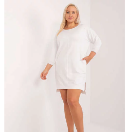
Objevte novou kolekci dámského
základního oblečení
Základní dámské oblečení
Jsou neměnným základem šatníku
každé ženy. To jsou klíčové prvky, které poskytují pohodlí a
styl v každodenním vzhledu. Mezi nimi jsou jednoduché tričko,
univerzální topy s popruhy, klasické džíny nebo elegantní
sukně. Vyznačuje se minimalistickým designem a nadčasovým
vzhledem, který umožňuje jeho kombinaci s jiným oblečením a
doplňky. Základní oblečení není univerzální, ale také
dostupné online, takže je možné vytvořit funkční a stylový
šatník bez opuštění domova.
Móda pro minimalismus
Móda pro minimalismus je trend, který získává stále větší
popularitu zaměřením na jednoduchost, kvalitu a funkčnost. …