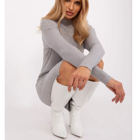
Fawn barvy, jako ecru, jsou v módě stále populárnější, protože
dodávají jemnost a snadno se kombinují s jinými barvami.
Bavlněné šaty Ecru Plus Size –
trendy a styly šatů
Na módní scéně existuje celá řada stylů a trendů a jedním z
nich je určitě módní barva ecru. Ecru Cotton Dress Plus Size –
Tyto ecru bavlněné šaty s kapsami představují trend přírodních
a jemných barev, …