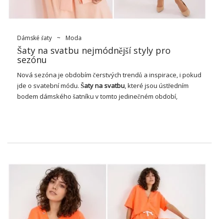
Dámské šaty
~
Moda
Šaty na svatbu nejmódnější styly pro
sezónu
Nová sezóna je obdobím čerstvých trendů a inspirace, i pokud
jde o svatební módu.
Šaty na svatbu
, které jsou ústředním
bodem dámského šatníku v tomto jedinečném období,
neustále procházejí metamorfózou pod vlivem měnícího se
vkusu a kreativity designérů. Nalezení dokonalých šatů pro
novou sezónu je skutečným potěšením, plným příležitostí
vyjádřit individualitu a zdůraznit krásu okamžiku. Pojďme
společně zjistit, jaké trendy formují svět šatů svatebního
vzhledu v nadcházejících měsících.
Proč jsou šaty na svatbu tak
důležité pro ženy?
Šaty na svatbu
jsou mimořádně vzrušujícím kouskem módy pro