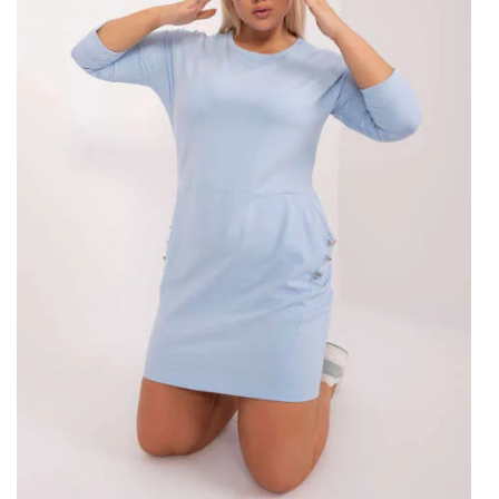
let XX století, kdy se stal ikonickým prvkem šatníku elegantních
a stylových žen. V následujících desetiletích vystupoval v 90.
letech a začátkem 21. století, ale jeho popularita začala růst,
kde móda začala kombinovat prvky elegance s pohodlím.
Dnes to
saténové kostkované pyžamo
Je velmi populární u
několika domů!
Za prvé, satén je materiál, kterýdává pyžamu elegantní a
luxusní vzhled. Saténová tkanina má jemnou texturu a lesklý
povrch, který dává outfitu zvláštní nádech a činí z něj ideální
volbu pro noční prádlo. Za druhé, kostkované pyžamo v
saténové verzi …