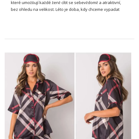
které umožňují každé ženě cítit se sebevědomě a atraktivní,
bez ohledu na velikost. Léto je doba, kdy chceme vypadat
svěží a zářivě, a správně zvolené šaty mohou dělat zázraky,
zdůrazňovat naše silné stránky a maskovat možné
nedokonalosti. Moderní móda plus size nabízí široký výběr
stylů, vzorů a barev, které dokonale zapadají do letní aury a
zároveň poskytují pohodlí při nošení v horkých dnech. V tomto
článku se podíváme na nejnovější trendy mezi letními šaty plus
size, které kombinují módní vzhled s praktičností a pohodlím.
Módní oblečení velikosti plus pro
teplé dny
Oblečení nadměrné velikosti
na léto je vynikající kombinací
stylu, pohodlí a funkčnosti, která umožňuje každé ženě cítit se
sebevědomě a módní v teplém počasí. Lehké, prodyšné látky,
jako je bavlna, len a viskóza, poskytují pohodlí a zároveň
umožňují pokožce dýchat. Mezi letním oblečením velikosti plus
najdeme široký výběr šatů, halenek, sukní a kalhot v různých
stylech a provedeních, které zdůrazňují silné stránky postavy
a maskují možné nedokonalosti. Klíčem jsou střihy, …