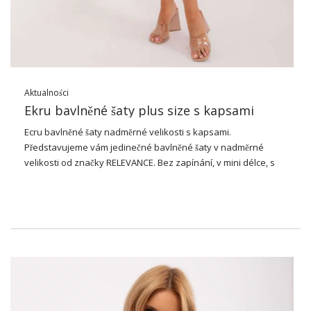
Aktualności
Ekru bavlněné šaty plus size s kapsami
Ecru bavlněné
šaty
nadměrné velikosti s kapsami.
Představujeme vám jedinečné bavlněné šaty v nadměrné
velikosti od značky RELEVANCE. Bez zapínání, v mini délce, s
kulatým výstřihem a 3/4 rukávy, jsou tyto šaty jedinečným
doplňkem každého ležérního šatníku. Jemná ecru barva a
hladký vzor mu dodávají elegantní, jemně ženský nádech.
Další výhodou jsou praktické kapsy. Ideální pro každý den, do
města, na léto nebo na procházku.
Chtěli bychom zdůraznit, že naše šaty velikosti plus jsou nejen
módní, ale také pohodlné. Díky volnému střihu je ideální pro
jakýkoli typ postavy. Je vyrobena z bavlny, která poskytuje
pohodlí, je příjemná pro pokožku a je ideální pro teplé počasí.