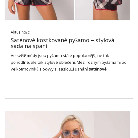
Aktualności
Saténové kostkované pyžamo – stylová
sada na spaní
Ve světě módy jsou pyžama stále populárnější, ne tak
pohodlné, ale tak stylové oblečení. Mezi roznym pyžamami od
velkotrhovníků s oděvy si zaslouží uznání
saténové
kostkované pyžamo
. Klasický design v kombinaci s elegantním
materiálem z tohoto outfitu stoupající jak na noc, so pro
uvolněné ve večních sati. Pojďme společně zjistit, proč si
kosttoto srdce dětí a kde se popovka skrývá s moderním
velkoobem!
Saténové dámské kostkované
pyžamo – už dlouho jsem vysoká!
Dámské kostkované pyžamo
získal popularitu v módě od 50.