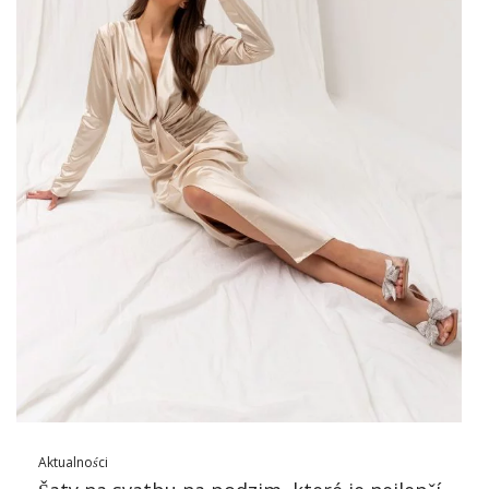
gwałtownie rośnie. Najbardziej pożądane są dopasowane do
ciała modele z długimi rękawami. Sukienka dzianinowa z
golfem wcale nie musi być z grubego materiału, aby dawała
optymalną ilość ciepła. To właśnie stylowy golf przy szyi oraz
długi rękaw skutecznie chronią przed chłodem, dając
przyjemne uczucie ciepła. Jeśli jesteś osobą o nienagannej
figurze, to możesz sobie pozwolić na sukienkę dzianinową o
fasonie …
Aktualności