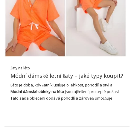
dámy z několika důležitých důvodů. Za prvé, je to jedinečná
příležitost vyjádřit svou individualitu a styl. Každá žena sní o
tom, že bude vypadat zvláštně a cítit se neuvěřitelně krásně na
něčí svatbě.
Šaty na svatbu
Není to jen obyčejné
ubrania
, ale
również manifestacją własnego gustu, stylu życia i
osobowości.
Po drugie,
šaty na svatbu
jsou důležitým prvkem stvoření,
který zapadá do kontextu jedinečné události. V tu noc nebo
den, kdy se láska slaví obklopená blízkými a přáteli, se šaty
stávají symbolem …
Šaty na léto
Módní dámské letní šaty – jaké typy koupit?
Léto je doba, kdy šatník usiluje o lehkost, pohodlí a styl a
Módní
dámské obleky
na léto
Jsou ajířešení pro teplé počasí.
Tato sada oblečení dodává pohodlí a zároveň umožňuje
experimentovat s různými styly a trendy. Od lehkých topů a
sukní až po módní teplákové soupravy, kompletní letní
oblečení je univerzální a praktické, ideální pro večerní
relaxace a večerní výlety. Okamžitě v letní sezóně objevu
rozmanitosti, která naplní plnou módu léta.