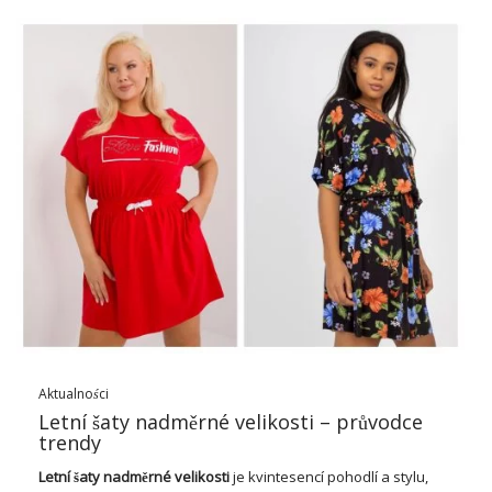
Módní dámské oblečení na léto –
vůně módy pro ně?
Móda na
Módní dámské obleky na léto
Hlas z potřeb ve
funku, což je důležité, speciální při vysoké teplotě. Kombinují
se rychle a snadno, což je ideální pro zanedbané ženy
hledající řešení v ní nosíni. Kromě toho, mode trendů se více
přikazuje aktivitě a multitaskingu. Dámská souprava na léto se
ví jen o tom, ale stylový vzhled a skapacitost tvoří rozvržení.
Díky nim může snadno vytvořit komplexní vzhled a ujistit se, že
sedí perfektně. Za zmínku stojí také to, že móda pro život je
fenomén, který souvisí s různými …
Aktualności
Letní šaty nadměrné velikosti – průvodce
trendy
Letní
šaty
nadměrné velikosti
je kvintesencí pohodlí a stylu,