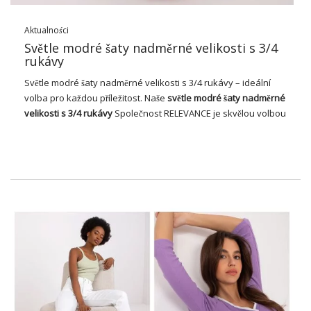
Aktualności
Světle modré šaty nadměrné velikosti s 3/4
rukávy
Světle modré
šaty
nadměrné velikosti s 3/4 rukávy – ideální
volba pro každou příležitost. Naše
světle modré
šaty nadměrné
velikosti
s 3/4 rukávy
Společnost RELEVANCE je skvělou volbou
pro každou ženu, která chce vypadat stylově a cítit se
pohodlně bez ohledu na příležitost. Šaty jsou vyrobeny z
vysoce kvalitní bavlny, která zaručuje pohodlí při nošení po
celý den. Všestranná světle modrá barva se skvěle hodí k
mnoha doplňkům a délka před kolenem přispívá k jeho
mladistvému kouzlu.
Šaty se vyznačují hladkým, dominantním vzorem, který z nich
dělá vynikající volbu pro každodenní i elegantnější příležitosti.
Praktické kapsy dodávají funkčnost a knoflíky poskytují
jemný, ženský nádech. Kulatý výstřih a 3/4 rukáv dodávají
šatům lehkost a svobodu, takže jsou ideální pro teplé dny.