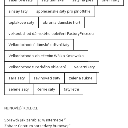
sinsay šaty
společenské šaty pro plnoštíhlé
teplakove saty
ubrania damskie hurt
velkoobchod dámského oblečení FactoryPrice.eu
Velkoobchodní dámské oděvní šaty
Velkoobchod s oblečením Wólka Kosowska
Velkoobchod tureckého oblečení
večerní šaty
zara saty
zavinovací saty
zelena sukne
zelené saty
černé šaty
šaty letni
NEJNOVĚJŠÍ KOLEKCE
Sprawdź
Jak zarabiać w internecie
Zobacz
Centrum sprzedaży hurtowej