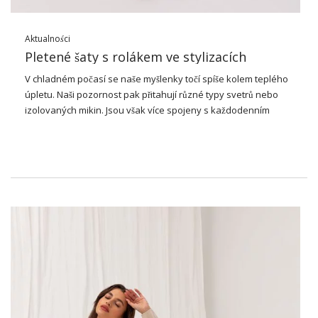
Aktualności
Pletené šaty s rolákem ve stylizacích
V chladném počasí se naše myšlenky točí spíše kolem teplého
úpletu. Naši pozornost pak přitahují různé typy svetrů nebo
izolovaných mikin. Jsou však více spojeny s každodenním
stylem, který nejčastěji kombinujeme například s džíny. A co
ženy, které se dokonce ujistí, že vypadají elegantně každý
den? Chtějí vypadat elegantněji v každé situaci – v práci, na
vysoké škole nebo v nakupování. Řešením je
pletené
šaty
s
rolákem
! Je garantem pohody a úspěšného zimního stylu.
Zveme vás k přehledu zajímavých modelů a výhod jejich
nošení.
Za prvé: pletené šaty s rolákem
jsou ženské
Sukienki swetrowe i dzianinowe są coraz chętniej noszone
przez kobiety. Wiadomo, że w zimne miesiące ich popularność