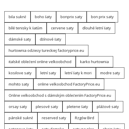
na ciepły płaszcz lub kurtkę i odpowiednie obuwie – najlepiej
wziąć ze sobą buty na zmianę na …
bila sukně
boho šaty
bonprix saty
bon prix saty
bílé tenisky k šatům
cervene saty
dlouhé letní šaty
dámské saty
džínové šaty
hurtownia odzieży tureckiej factoryprice.eu
italské oblečení online velkoobchod
karko hurtownia
kosilove saty
letní saty
letní šaty k mori
modre saty
mohito saty
online velkoobchod FactoryPrice.eu
Online velkoobchod s dámským oblečením FactoryPrice.eu
orsay saty
plesové saty
pletene šaty
plážové saty
pánské sukně
reserved saty
Rzgów Bird
satenove šaty
saty damske
saty na ples
shein šaty