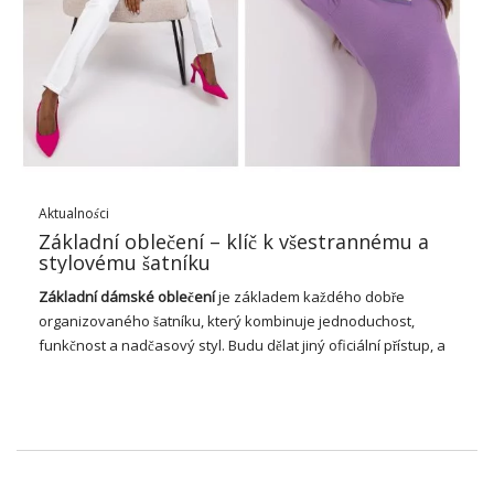
Podrobnosti Making The Perfect
Outfit – Světle modré šaty
nadměrné velikosti s 3/4 rukávy
Šaty ve velikosti jedné velikosti dokonale zapadají do různých
siluet. Jeho rozměry jsou šířka podpaží – 58 cm, délka rukávu –
42 cm, celková délka – 88 cm. Model s výškou 172 cm, poprsí
103 cm, …
Aktualności
Základní oblečení – klíč k všestrannému a
stylovému šatníku
Základní dámské oblečení
je základem každého dobře
organizovaného šatníku, který kombinuje jednoduchost,
funkčnost a nadčasový styl. Budu dělat jiný oficiální přístup, a
co pro něj, pro oficiální přístup. Díky své všestrannosti a
neutrálním barvám, protože se jedná o tričko, džíny, svetry
nebo malé černé šaty, se kombinuje s výraznými a moderními
barvami. Základní oblečení je investicí do všestranného stylu,
který nikdy nevyjde z módy a umožňuje nespočet kombinací
vhodných pro každou situaci a osobní preference.