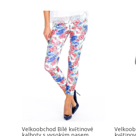
Velkoobchod Bílé květinové
Velkoobc
kalhoty s vysokým pasem
květino