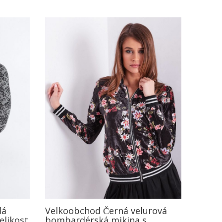
dá
Velkoobchod Černá velurová
elikost
bombardérská mikina s