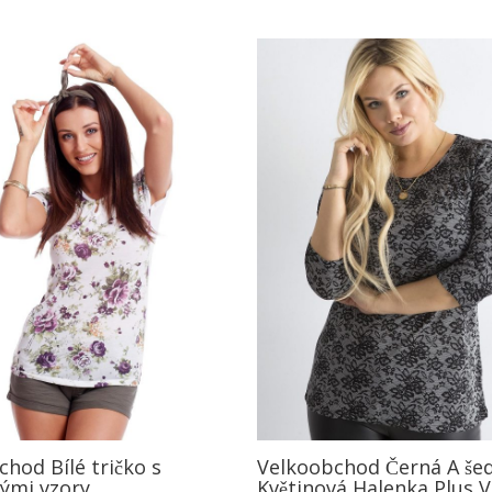
hod Bílé tričko s
Velkoobchod Černá A še
vými vzory
Květinová Halenka Plus V