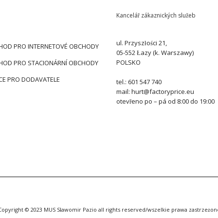
Kancelář zákaznických služeb
ul. Przyszłości 21,
HOD PRO INTERNETOVÉ OBCHODY
05-552 Łazy (k. Warszawy)
POLSKO
HOD PRO STACIONÁRNÍ OBCHODY
CE PRO DODAVATELE
tel.: 601 547 740
mail: hurt@factoryprice.eu
otevřeno po – pá od 8:00 do 19:00
Copyright © 2023 MUS Sławomir Pazio all rights reserved/wszelkie prawa zastrzeżon