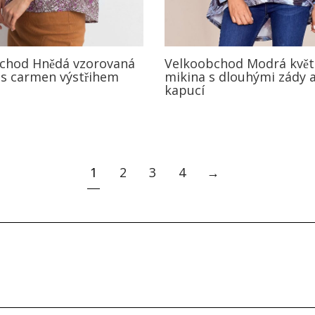
chod Hnědá vzorovaná
Velkoobchod Modrá květ
 s carmen výstřihem
mikina s dlouhými zády 
kapucí
1
2
3
4
→