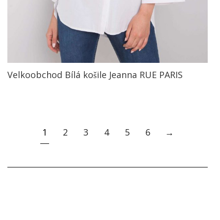
Velkoobchod Bílá košile Jeanna RUE PARIS
1
2
3
4
5
6
→