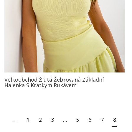
Velkoobchod Žlutá Žebrovaná Základní
Halenka S Krátkým Rukávem
←
1
2
3
…
5
6
7
8