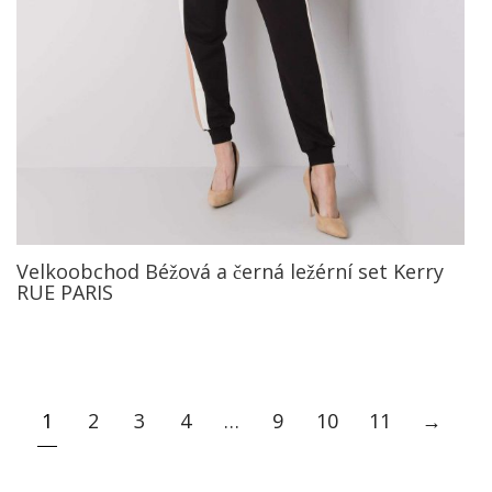
Velkoobchod Béžová a černá ležérní set Kerry
RUE PARIS
1
2
3
4
…
9
10
11
→