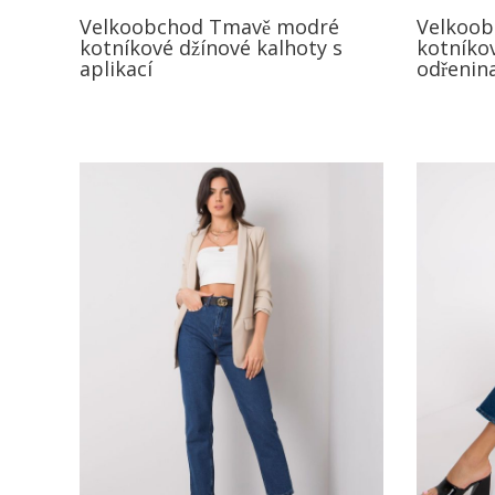
Velkoobchod Tmavě modré
Velkoo
kotníkové džínové kalhoty s
kotníkov
aplikací
odřenin