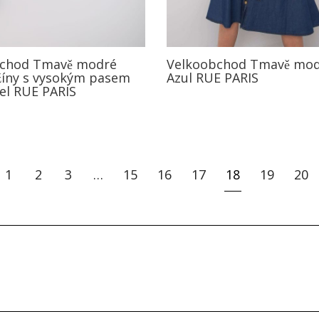
bchod Tmavě modré
Velkoobchod Tmavě mod
žíny s vysokým pasem
Azul RUE PARIS
el RUE PARIS
1
2
3
…
15
16
17
18
19
20