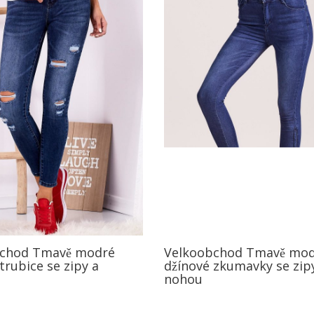
bchod Tmavě modré
Velkoobchod Tmavě mo
trubice se zipy a
džínové zkumavky se zip
nohou