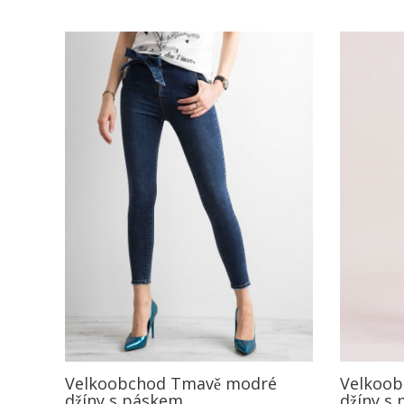
Velkoobchod Tmavě modré
Velkoo
džíny s páskem
džíny s