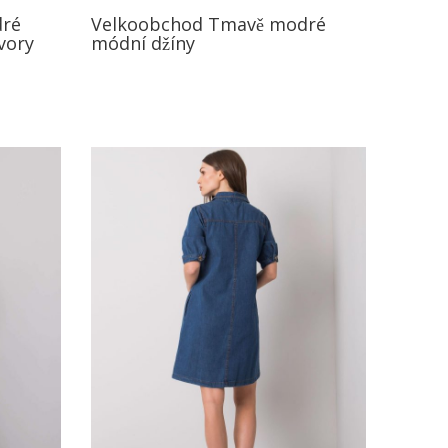
dré
Velkoobchod Tmavě modré
vory
módní džíny