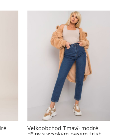
dré
Velkoobchod Tmavě modré
džíny s vysokým pasem trish