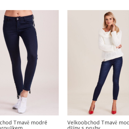
bchod Tmavě modré
Velkoobchod Tmavě mo
 proužkem
džíny s pruhy