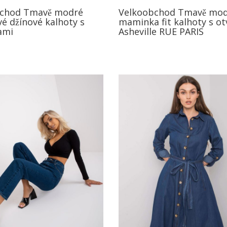
bchod Tmavě modré
Velkoobchod Tmavě mo
é džínové kalhoty s
maminka fit kalhoty s ot
ami
Asheville RUE PARIS