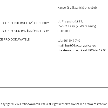
Kancelář zákaznických služeb
ul. Przyszłości 21,
HOD PRO INTERNETOVÉ OBCHODY
05-552 Łazy (k. Warszawy)
POLSKO
HOD PRO STACIONÁRNÍ OBCHODY
CE PRO DODAVATELE
tel.: 601 547 740
mail: hurt@factoryprice.eu
otevřeno po – pá od 8:00 do 19:00
Copyright © 2023 MUS Sławomir Pazio all rights reserved/wszelkie prawa zastrzeżon