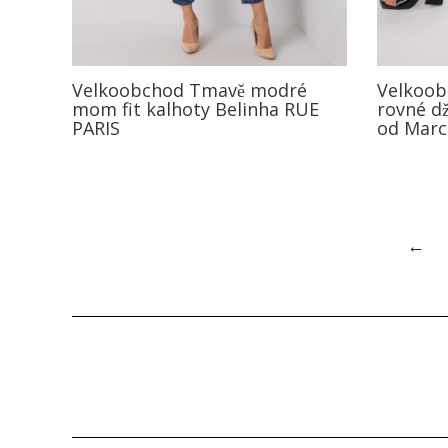
Velkoobchod Tmavě modré
Velkoo
mom fit kalhoty Belinha RUE
rovné d
PARIS
od Marc
←